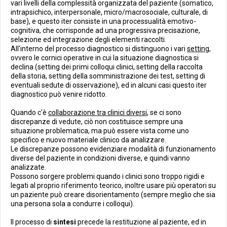
vari livelli della complessità organizzata del paziente (somatico,
intrapsichico, interpersonale, micro/macrosociale, culturale, di
base), e questo iter consiste in una processualità emotivo-
cognitiva, che corrisponde ad una progressiva precisazione,
selezione ed integrazione degli elementi raccolti.
All'interno del processo diagnostico si distinguono i vari
setting
,
ovvero le cornici operative in cui la situazione diagnostica si
declina (setting dei primi colloqui clinici, setting della raccolta
della storia, setting della somministrazione dei test, setting di
eventuali sedute di osservazione), ed in alcuni casi questo iter
diagnostico può venire ridotto.
Quando c'è
collaborazione tra clinici diversi
, se ci sono
discrepanze di vedute, ciò non costituisce sempre una
situazione problematica, ma può essere vista come uno
specifico e nuovo materiale clinico da analizzare.
Le discrepanze possono evidenziare modalità di funzionamento
diverse del paziente in condizioni diverse, e quindi vanno
analizzate.
Possono sorgere problemi quando i clinici sono troppo rigidi e
legati al proprio riferimento teorico, inoltre usare più operatori su
un paziente può creare disorientamento (sempre meglio che sia
una persona sola a condurre i colloqui).
Il processo di
sintesi
precede la restituzione al paziente, ed in