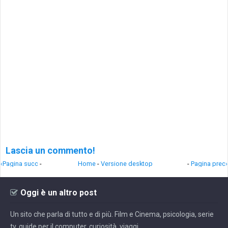
Lascia un commento!
‹Pagina succ
-
Home
-
Versione desktop
-
Pagina prec›
Oggi è un altro post
Un sito che parla di tutto e di più. Film e Cinema, psicologia, serie
tv, guide per il computer, curiosità, viaggi.