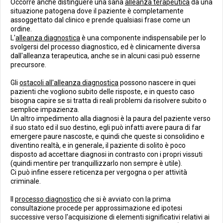
Occorre anche distinguere una sana
alleanza terapeutica
da una
situazione patogena dove il paziente è completamente
assoggettato dal clinico e prende qualsiasi frase come un
ordine.
L'
alleanza diagnostica
è una componente indispensabile per lo
svolgersi del processo diagnostico, ed è clinicamente diversa
dall'alleanza terapeutica, anche se in alcuni casi può esserne
precursore.
Gli
ostacoli all'alleanza diagnostica
possono nascere in quei
pazienti che vogliono subito delle risposte, e in questo caso
bisogna capire se si tratta di reali problemi da risolvere subito o
semplice impazienza.
Un altro impedimento alla diagnosi è la paura del paziente verso
il suo stato ed il suo destino, egli può infatti avere paura di far
emergere paure nascoste, e quindi che queste si consolidino e
diventino realtà, e in generale, il paziente di solito è poco
disposto ad accettare diagnosi in contrasto con i propri vissuti
(quindi mentire per tranquillizzarlo non sempre è utile).
Ci può infine essere reticenza per vergogna o per attività
criminale.
Il
processo diagnostico
che si è avviato con la prima
consultazione procede per approssimazione ed ipotesi
successive verso l'acquisizione di elementi significativi relativi ai