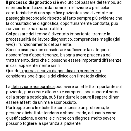
Il
processo diagnostico
si è evoluto col passare del tempo, ad
esempio le indicazioni da fornire in relazione a particolari
caratteristiche di uno specifico paziente sono diventate un
passaggio secondario rispetto al fatto sempre più evidente che
la consultazione diagnostica, opportunamente condotta, può
funzionare e ha una sua utilità.
Col passare del tempo è diventato importante, tramite la
processualità del lavoro diagnostico, comprendere meglio (dal
vivo) il funzionamento del paziente.
Spesso bisogna non considerare sufficiente la categoria
nosografica d'appartenenza, bisogna avere prudenza nel
trattamento, dato che ci possono essere importanti differenze
in casi apparentemente simili.
Quindi,
la prima alleanza diagnostica da prendere in
considerazione è quella del clinico con il metodo clinico
.
La
definizione nosografica
può avere un effetto importante sul
paziente, può creare alleanza e comprensione sapere il nome
della propria patologia, può far ridurre le paure il sapere di non
essere affetti da un male sconosciuto.
Purtroppo però le etichette sono spesso un problema, le
persone etichettate tendono a sbandierarlo, ad usarlo come
giustificazione, e cartelle cliniche con diagnosi molto severe
possono togliere la speranza al paziente.