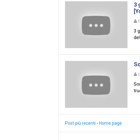
3 
[Y
O
3 g
del
So
O
So
tru
Post più recenti
-
Home page