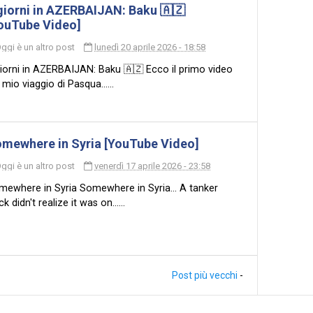
giorni in AZERBAIJAN: Baku 🇦🇿
ouTube Video]
ggi è un altro post
lunedì 20 aprile 2026 - 18:58
iorni in AZERBAIJAN: Baku 🇦🇿 Ecco il primo video
 mio viaggio di Pasqua......
mewhere in Syria [YouTube Video]
ggi è un altro post
venerdì 17 aprile 2026 - 23:58
mewhere in Syria Somewhere in Syria... A tanker
ck didn't realize it was on......
Post più vecchi
-