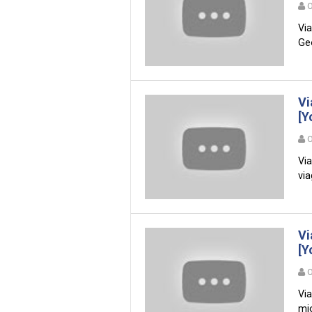
O
Via
Geo
Vi
[Y
O
Vi
via
Vi
[Y
O
Vi
mio