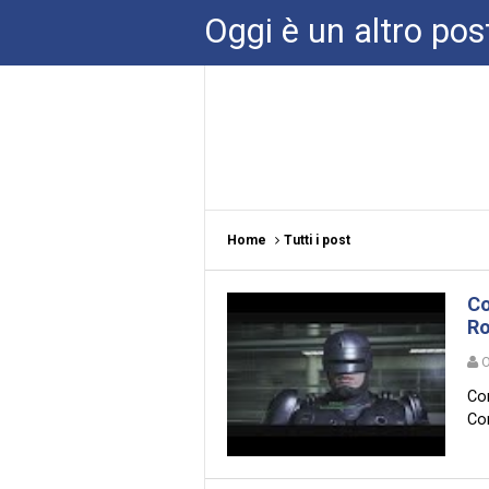
Oggi è un altro pos
Home
Tutti i post
Co
Ro
O
Com
Com