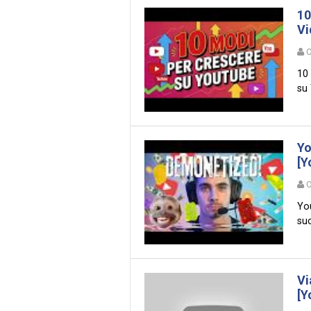
10
Vi
O
10
su 
Yo
[Y
O
You
suc
Vi
[Y