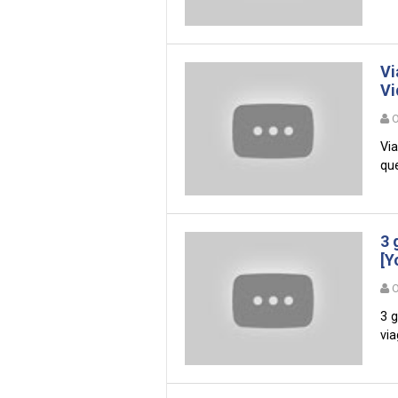
Vi
Vi
O
Via
que
3 
[Y
O
3 g
via