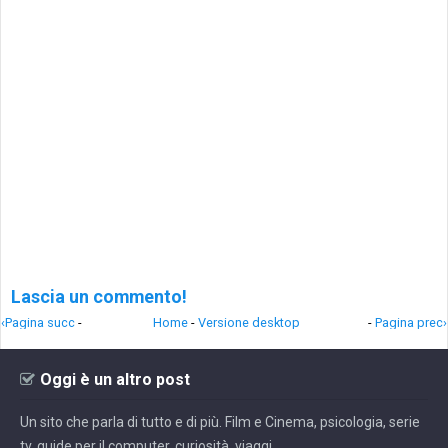
Lascia un commento!
‹Pagina succ
-
Home
-
Versione desktop
-
Pagina prec›
Oggi è un altro post
Un sito che parla di tutto e di più. Film e Cinema, psicologia, serie
tv, guide per il computer, curiosità, viaggi.