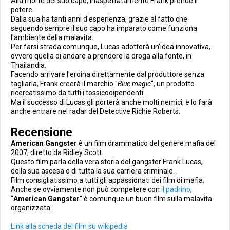
Alla morte del suo capo, inaspettatamente Frank prende il
potere.
Dalla sua ha tanti anni d'esperienza, grazie al fatto che
seguendo sempre il suo capo ha imparato come funziona
l'ambiente della malavita.
Per farsi strada comunque, Lucas adotterà un'idea innovativa,
ovvero quella di andare a prendere la droga alla fonte, in
Thailandia.
Facendo arrivare l'eroina direttamente dal produttore senza
tagliarla, Frank creerà il marchio "
Blue magic
", un prodotto
ricercatissimo da tutti i tossicodipendenti.
Ma il successo di Lucas gli porterà anche molti nemici, e lo farà
anche entrare nel radar del Detective Richie Roberts.
Recensione
American Gangster
è un film drammatico del genere mafia del
2007, diretto da Ridley Scott.
Questo film parla della vera storia del gangster Frank Lucas,
della sua ascesa e di tutta la sua carriera criminale.
Film consigliatissimo a tutti gli appassionati dei film di mafia.
Anche se ovviamente non può competere con
il padrino
,
"
American Gangster
" è comunque un buon film sulla malavita
organizzata.
Link alla scheda del film su wikipedia