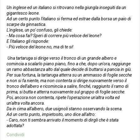
Un inglese ed un italiano si ritrovano nella giungla inseguiti da un
gigantesco leone.
Ad un certo punto l'italiano si ferma ed estrae dalla borsa un paio di
scarpe da ginnastica.
L'inglese, un po' confuso, gli chiede:
- Ma cosa fai? Speri di correre più veloce del leone?
E l'italiano gli risponde:
- Più veloce del leone no, ma di te si!
Una tartaruga si dirige verso il tronco di un grande albero e
comincia a scalarlo piano piano, fino a che, dopo un'ora, raggiunge
un ramo abbastanza alto dal quale decide di buttarsi a pancia in giù.
Per sua fortuna, la tartaruga atterra su un ammasso di foglie secche
e non si fa niente, ma non contenta si dirige nuovamente verso il
tronco dell'albero e ricomincia a salire, finché, raggiunto il ramo di
prima, si butta e atterra nuovamente sul gruppo di foglie secche.
Poi, ancora non contenta, ripete l'operazione un'altra volta ed
un'altra volta ancora.
Da in cima all'albero, due usignoli stanno osservando la scena.
Ad un certo punto, impietosito, uno dice all'altro:
- Caro, non ti sembra arrivato il momento di dirgli che è stata
adottata?
Condividi