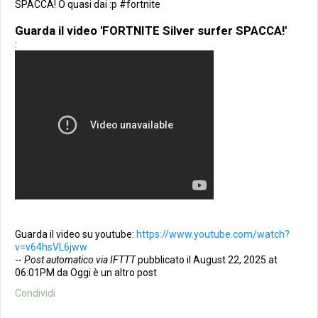
SPACCA! O quasi dai :p #fortnite
Guarda il video 'FORTNITE Silver surfer SPACCA!'
:
Guarda il video su youtube:
https://www.youtube.com/watch?
v=v64hsVL6jww
--
Post automatico via IFTTT
pubblicato il August 22, 2025 at
06:01PM da Oggi è un altro post
Condividi