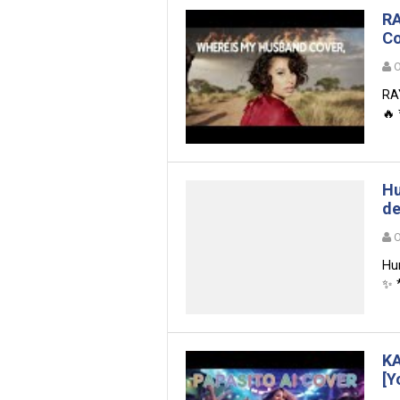
RA
Co
O
RA
🔥
Hu
de
O
Hun
✨ *
KA
[Y