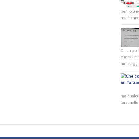
per i più 
non hanno 
Da un po'
che sul mi
messaggio
ma qualcun
tarzanello 