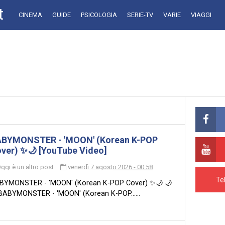
t
CINEMA
GUIDE
PSICOLOGIA
SERIE-TV
VARIE
VIAGGI
BYMONSTER - 'MOON' (Korean K-POP
ver) ✨🌙 [YouTube Video]
ggi è un altro post
venerdì 7 agosto 2026 - 00:58
Te
BYMONSTER - 'MOON' (Korean K-POP Cover) ✨🌙 🌙
BABYMONSTER - 'MOON' (Korean K-POP......