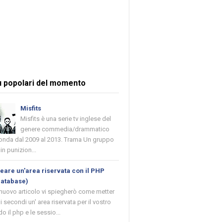
ù popolari del momento
Misfits
Misfits è una serie tv inglese del
genere commedia/drammatico
 onda dal 2009 al 2013. Trama Un gruppo
in punizion...
are un'area riservata con il PHP
database)
 nuovo articolo vi spiegherò come metter
i secondi un' area riservata per il vostro
o il php e le sessio...