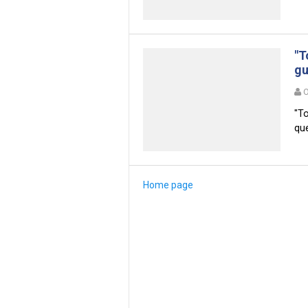
"T
gu
O
"To
que
Home page