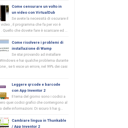
Come censurare un volto in
un video con VirtualDub
Se avete la necessità di oscurare il
n video , il programma che fa per voi è
 . Quello che dovete fare è scaricare ed ...
Come risolvere i problemi di
installazione di Wamp
Se stai provando ad installare
indows e hai qualche problema durante
ione , se ti esce un errore, nel 99% dei casi
Leggere qrcode e barcode
con App Inventor 2
Il tema del giorno sono i codici a
vero quei codici grafici che contengono al
o delle informazioni. Di sicuro li hai g...
Cambiare lingua in Thunkable
/ App Inventor 2