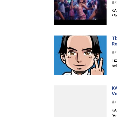
O
KA
**K
Ti
Ro
O
Tiz
bel
KA
Vi
O
KA
"An