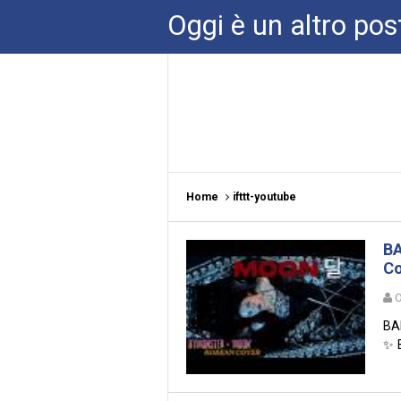
Oggi è un altro pos
Home
ifttt-youtube
BA
Co
O
BA
✨ 