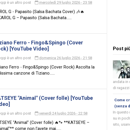
ggi è un altro post
mercoledì 29 luglio 2026 - 23:58
ROL G - Papasito (Salsa Bachata Cover) 🎶🔥
AROL G – Papasito (Salsa Bachata......
ziano Ferro - Fingo&Spingo (Cover
ck) [YouTube Video]
Post pi
ggi è un altro post
domenica 26 luglio 2026 - 21:58
iano Ferro - Fingo&Spingo (Cover Rock) Ascolta la
lissima canzone di Tiziano......
andata in
di ragazzi 
TSEYE "Animal" (Cover folle) [YouTube
Come cre
deo]
(senza 
In questo
ggi è un altro post
venerdì 24 luglio 2026 - 22:58
su in poch
TSEYE "Animal" (Cover folle) 🔥🐾 **KATSEYE –
sito, usand
imal"** come non l'avete mai......