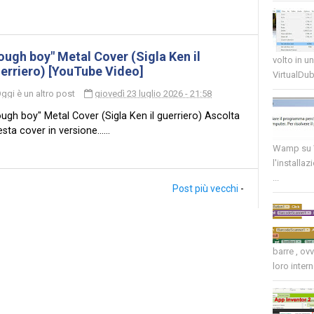
ough boy" Metal Cover (Sigla Ken il
volto in u
erriero) [YouTube Video]
VirtualDub
ggi è un altro post
giovedì 23 luglio 2026 - 21:58
ugh boy" Metal Cover (Sigla Ken il guerriero) Ascolta
sta cover in versione......
Wamp su W
l'installaz
...
Post più vecchi
-
barre , ov
loro intern