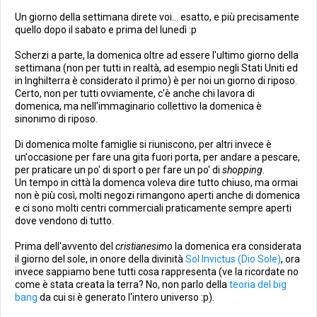
Un giorno della settimana direte voi... esatto, e più precisamente
quello dopo il sabato e prima del lunedì :p
Scherzi a parte, la domenica oltre ad essere l'ultimo giorno della
settimana (non per tutti in realtà, ad esempio negli Stati Uniti ed
in Inghilterra è considerato il primo) è per noi un giorno di riposo.
Certo, non per tutti ovviamente, c'è anche chi lavora di
domenica, ma nell'immaginario collettivo la domenica è
sinonimo di riposo.
Di domenica molte famiglie si riuniscono, per altri invece è
un'occasione per fare una gita fuori porta, per andare a pescare,
per praticare un po' di sport o per fare un po' di
shopping
.
Un tempo in città la domenca voleva dire tutto chiuso, ma ormai
non è più così, molti negozi rimangono aperti anche di domenica
e ci sono molti centri commerciali praticamente sempre aperti
dove vendono di tutto.
Prima dell'avvento del
cristianesimo
la domenica era considerata
il giorno del sole, in onore della divinità
Sol Invictus (Dio Sole)
, ora
invece sappiamo bene tutti cosa rappresenta (ve la ricordate no
come è stata creata la terra? No, non parlo della
teoria del big
bang
da cui si è generato l'intero universo :p).