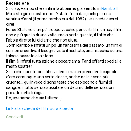
Recensione
Si lo so, Rambo che si ritira lo abbiamo già sentito in
Rambo III
.
Ma a sto giro il nostro eroe è stato fuori dai giochi per una
ventina d'anni (il primo rambo era del 1982)... e si vede oserei
dire!
Forse Stallone è un po' troppo vecchio per certi film ormai, il film
non è più quello di una volta, ma a parte questo, il fatto che
l'abbia diretto lui diciamo che non aiuta.
John Rambo è infatti un po' un fantasma del passato, un film di
cui non si sentiva il bisogno visto il risultato, una macchia su una
trilogia passata alla storia.
Il film è infatti tutta azione e poca trama. Tanti effetti speciali e
molto splatter.
Si sa che questi sono film violenti, ma nei precedenti capitoli
c'era comunque una certa classe, anche nelle scene più
cruente... qui invece ci sono teste che esplodono e fiumi di
sangue, il tutto senza suscitare un decimo delle senzazioni
provate nella trilogia.
Bè, speriamo che sia l'ultimo :)
Link alla scheda del film su wikipedia
Condividi