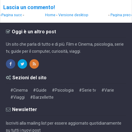
Lascia un commento!
‹Pagina succ
-
Home
-
Versione desktop
-
Pagina prec›
Oggi è un altro post
Un sito che parla di tutto e di più. Film e Cinema, psicologia, serie
tv, guide per il computer, curiosità, viaggi.
Sezioni del sito
#Cinema
#Guide
#Psicologia
#Serie tv
#Varie
#Viaggi
#Barzellette
Newsletter
Iscriviti alla mailing list per essere aggiornato quotidianamente
su tutti i nuovi post