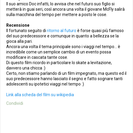
Il suo amico Doc infatti, lo avvisa che nel futuro suo figlio si
metterà in guai seri, così ancora una volta il giovane McFly salirà
sulla macchina del tempo per mettere a posto le cose.
Recensione
Il fortunato seguito di
ritorno al futuro
è forse quasi più famoso
del suo predecessore e comunque in quanto a bellezza se la
gioca alla pari.
Ancora una volta il tema principale sono i viaggi nel tempo... è
incredibile come un semplice cambio di un evento possa
modificare in cascata tante cose.
Di questo film ricordo in particolare lo skate a levitazione,
davvero una chicca :)
Certo, non stiamo parlando di un film impegnato, ma questo ed il
suo predecessore hanno lasciato il segno e fatto sognare tanti
adolescenti su ipotetici viaggi nel tempo :)
Link alla scheda del film su wikipedia
Condividi