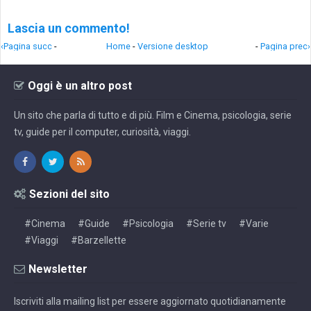
Lascia un commento!
‹Pagina succ
-
Home
-
Versione desktop
-
Pagina prec›
Oggi è un altro post
Un sito che parla di tutto e di più. Film e Cinema, psicologia, serie
tv, guide per il computer, curiosità, viaggi.
Sezioni del sito
#Cinema
#Guide
#Psicologia
#Serie tv
#Varie
#Viaggi
#Barzellette
Newsletter
Iscriviti alla mailing list per essere aggiornato quotidianamente