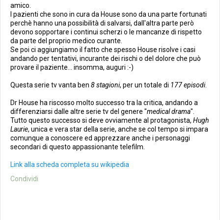
amico.
I pazienti che sono in cura da House sono da una parte fortunati
perchè hanno una possibilità di salvarsi, dall'altra parte però
devono sopportare i continui scherzi o le mancanze di rispetto
da parte del proprio medico curante.
Se poi ci aggiungiamo il fatto che spesso House risolve i casi
andando per tentativi, incurante dei rischi o del dolore che può
provare il paziente... insomma, auguri :-)
Questa serie tv vanta ben
8 stagioni
, per un totale di
177 episodi
.
Dr House ha riscosso molto successo tra la critica, andando a
differenziarsi dalle altre serie tv del genere "
medical drama
".
Tutto questo successo si deve ovviamente al protagonista,
Hugh
Laurie
, unica e vera star della serie, anche se col tempo si impara
comunque a conoscere ed apprezzare anche i personaggi
secondari di questo appassionante telefilm.
Link alla scheda completa su wikipedia
Condividi