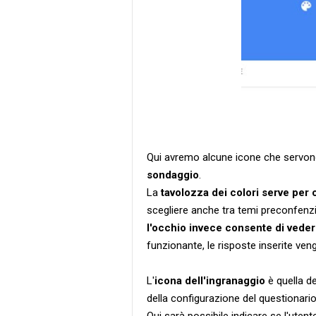
Qui avremo alcune icone che servo
sondaggio
.
La
tavolozza dei colori serve per 
scegliere anche tra temi preconfenzi
l'occhio invece consente di vede
funzionante, le risposte inserite ven
L'
icona dell'ingranaggio
è quella d
della configurazione del questionario
Qui sarà possibile indicare se l'uten