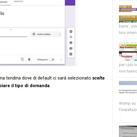
barre , ov
loro intern
per i più 
non hanno 
na tendina dove di default ci sarà selezionato
scelta
iare il tipo di domanda
.
Wamp su W
l'installaz
...