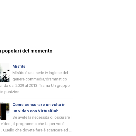
ù popolari del momento
Misfits
Misfits è una serie tv inglese del
genere commedia/drammatico
 onda dal 2009 al 2013. Trama Un gruppo
in punizion...
Come censurare un volto in
un video con VirtualDub
Se avete la necessità di oscurare il
n video , il programma che fa per voi è
 . Quello che dovete fare è scaricare ed ...