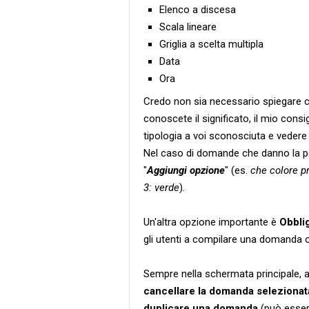
Elenco a discesa
Scala lineare
Griglia a scelta multipla
Data
Ora
Credo non sia necessario spiegare c
conoscete il significato, il mio cons
tipologia a voi sconosciuta e vedere 
Nel caso di domande che danno la poss
"
Aggiungi opzione
" (es.
che colore pr
3: verde
).
Un'altra opzione importante è
Obbli
gli utenti a compilare una domanda o
Sempre nella schermata principale,
cancellare la domanda selezionat
duplicare una domanda
(può esser