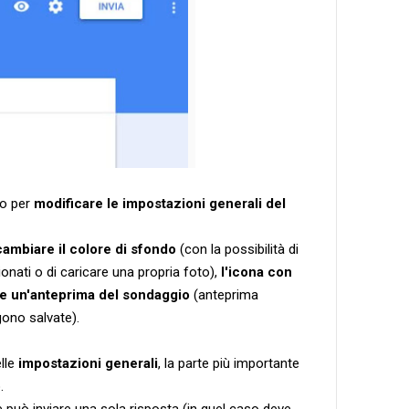
no per
modificare le impostazioni generali del
cambiare il colore di sfondo
(con la possibilità di
onati o di caricare una propria foto),
l'icona con
re un'anteprima del sondaggio
(anteprima
gono salvate).
elle
impostazioni generali
, la parte più importante
.
te può inviare una sola risposta (in quel caso deve