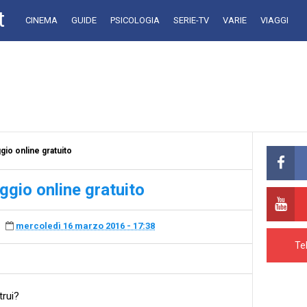
t
CINEMA
GUIDE
PSICOLOGIA
SERIE-TV
VARIE
VIAGGI
io online gratuito
gio online gratuito
mercoledì 16 marzo 2016 - 17:38
Te
trui?