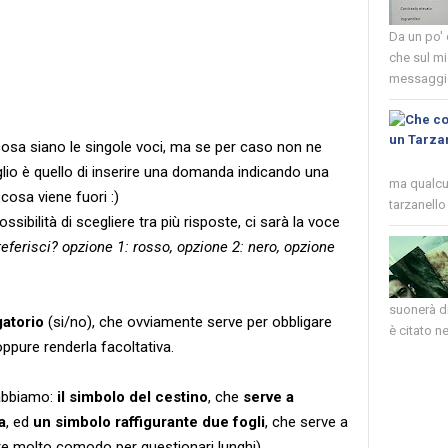
Da un po'
che sul mi
messaggio
osa siano le singole voci, ma se per caso non ne
iglio è quello di inserire una domanda indicando una
ma qualcun
cosa viene fuori :)
tarzanello 
ibilità di scegliere tra più risposte, ci sarà la voce
eferisci? opzione 1: rosso, opzione 2: nero, opzione
suonerà di
gatorio
(si/no), che ovviamente serve per obbligare
è citato nel
ppure renderla facoltativa.
 abbiamo:
il simbolo del cestino
, che
serve a
a
, ed
un simbolo raffigurante due fogli
, che serve a
e molto comodo per questionari lunghi).