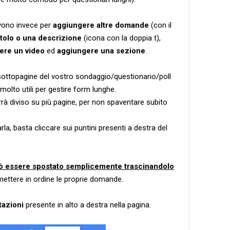
ono invece per
aggiungere altre domande
(con il
itolo o una descrizione
(icona con la doppia t),
ere un video
ed
aggiungere una sezione
.
sottopagine del vostro sondaggio/questionario/poll
olto utili per gestire form lunghe.
rrà diviso su più pagine, per non spaventare subito
la, basta cliccare sui puntini presenti a destra del
ò essere spostato semplicemente trascinandolo
 mettere in ordine le proprie domande.
tazioni
presente in alto a destra nella pagina.