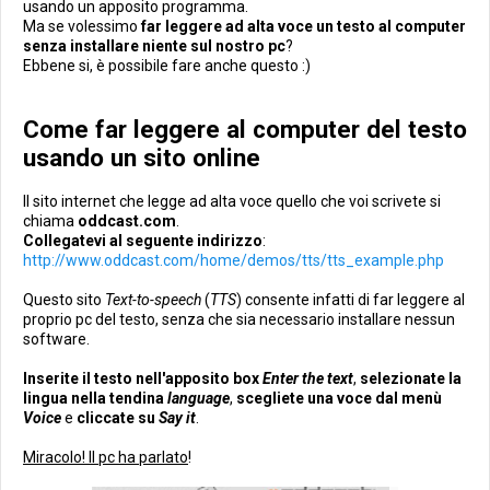
usando un apposito programma.
Ma se volessimo
far leggere ad alta voce un testo al computer
senza installare niente sul nostro pc
?
Ebbene si, è possibile fare anche questo :)
Come far leggere al computer del testo
usando un sito online
Il sito internet che legge ad alta voce quello che voi scrivete si
chiama
oddcast.com
.
Collegatevi al seguente indirizzo
:
http://www.oddcast.com/home/demos/tts/tts_example.php
Questo sito
Text-to-speech
(
TTS
) consente infatti di far leggere al
proprio pc del testo, senza che sia necessario installare nessun
software.
Inserite il testo nell'apposito box
Enter the text
,
selezionate la
lingua nella tendina
language
,
scegliete una voce dal menù
Voice
e
cliccate su
Say it
.
Miracolo! Il pc ha parlato
!