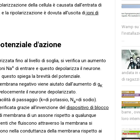
larizzazione della cellula è causata dall'entrata di
 la ripolarizzazione è dovuta all'uscita di
ioni di
Wamp su W
l'installaz
...
otenziale d'azione
ata fino al livello di soglia, si verifica un aumento
+
oni Na
di entrare e questo depolarizza il neurone.
andata in
 questo spiega la brevità del potenziale.
di ragazzi 
membrana negativo viene aiutato dall'aumento di g
K
 velocemente il neurone depolarizzato.
facilità di passaggio (k=di potassio, N
=di sodio).
a
ificata grazie all'invenzione del
dispositivo di blocco
barre , ov
le di membrana di un assone rispetto a qualunque
loro intern
renti che fluiscono attraverso la membrana si
no nella conduttanza della membrana rispetto ai