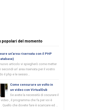
ù popolari del momento
are un'area riservata con il PHP
database)
 nuovo articolo vi spiegherò come metter
i secondi un' area riservata per il vostro
o il php e le sessio...
Come censurare un volto in
un video con VirtualDub
Se avete la necessità di oscurare il
n video , il programma che fa per voi è
 . Quello che dovete fare è scaricare ed ...