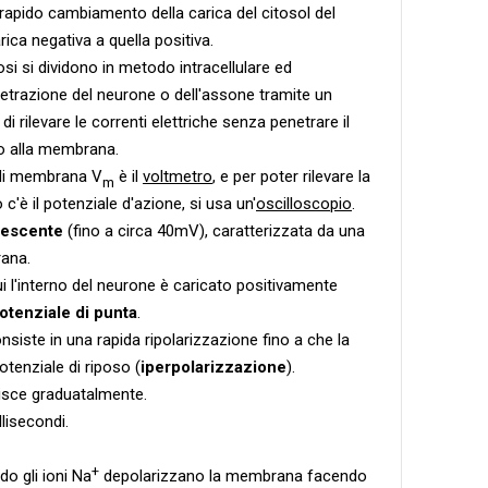
rapido cambiamento della carica del citosol del
ica negativa a quella positiva.
osi si dividono in metodo intracellulare ed
penetrazione del neurone o dell'assone tramite un
 rilevare le correnti elettriche senza penetrare il
o alla membrana.
e di membrana V
è il
voltmetro
, e per poter rilevare la
m
c'è il potenziale d'azione, si usa un'
oscilloscopio
.
rescente
(fino a circa 40mV), caratterizzata da una
rana.
ui l'interno del neurone è caricato positivamente
otenziale di punta
.
onsiste in una rapida ripolarizzazione fino a che la
tenziale di riposo (
iperpolarizzazione
).
ilisce graduatalmente.
llisecondi.
+
do gli ioni Na
depolarizzano la membrana facendo