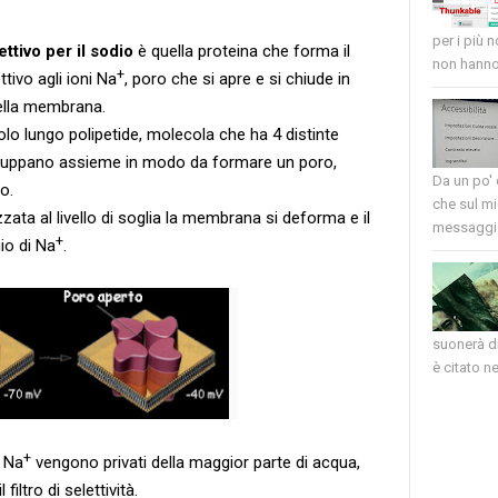
per i più 
ttivo per il sodio
è quella proteina che forma il
non hanno 
+
ivo agli ioni Na
, poro che si apre e si chiude in
ella membrana.
o lungo polipetide, molecola che ha 4 distinte
ruppano assieme in modo da formare un poro,
Da un po'
o.
che sul mi
ta al livello di soglia la membrana si deforma e il
messaggio
+
io di Na
.
suonerà di
è citato nel
+
i Na
vengono privati della maggior parte di acqua,
filtro di selettività.