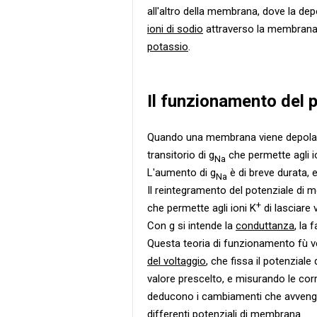
all'altro della membrana, dove la depo
ioni di sodio
attraverso la membrana e
potassio
.
Il funzionamento del p
Quando una membrana viene depolarizz
transitorio di g
che permette agli i
Na
L'aumento di g
è di breve durata, e
Na
Il reintegramento del potenziale di 
+
che permette agli ioni K
di lasciare
Con g si intende la
conduttanza
, la 
Questa teoria di funzionamento fù ver
del voltaggio
, che fissa il potenzia
valore prescelto, e misurando le cor
deducono i cambiamenti che avvengo
differenti potenziali di membrana.