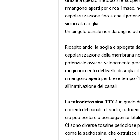
Grazie a questo metodo si è scoperto
rimangono aperti per circa 1msec, n
depolarizzazione fino a che il poten
vicino alla soglia.
Un singolo canale non da origine ad u
Ricapitolando
: la soglia è spiegata d
depolarizzazione della membrana non 
potenziale avviene velocemente perc
raggiungimento del livello di soglia, 
rimangono aperti per breve tempo (1m
all'inattivazione dei canali.
La
tetrodotossina TTX
è in grado d
correnti del canale di sodio, ostruen
ciò può portare a conseguenze letali
Ci sono diverse tossine pericolose pe
come la saxitossina, che ostruisce i 