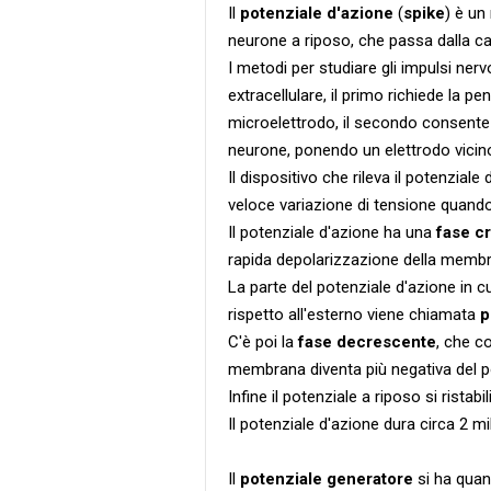
Il
potenziale d'azione
(
spike
)
è un 
neurone a riposo, che passa dalla car
I metodi per studiare gli impulsi nerv
extracellulare, il primo richiede la 
microelettrodo, il secondo consente di
neurone, ponendo un elettrodo vicin
Il dispositivo che rileva il potenzial
veloce variazione di tensione quando 
Il potenziale d'azione ha una
fase c
rapida depolarizzazione della memb
La parte del potenziale d'azione in c
rispetto all'esterno viene chiamata
p
C'è poi la
fase decrescente
, che c
membrana diventa più negativa del po
Infine il potenziale a riposo si ristab
Il potenziale d'azione dura circa 2 mi
Il
potenziale generatore
si ha quan