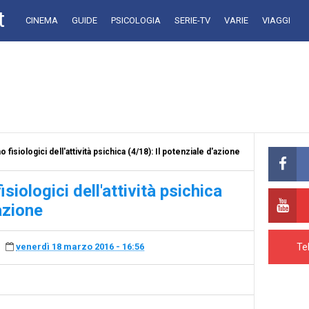
t
CINEMA
GUIDE
PSICOLOGIA
SERIE-TV
VARIE
VIAGGI
isiologici dell'attività psichica (4/18): Il potenziale d'azione
iologici dell'attività psichica
'azione
Te
venerdì 18 marzo 2016 - 16:56