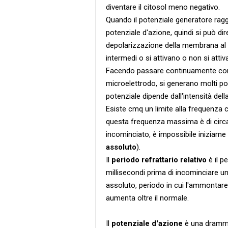
diventare il citosol meno negativo.
Quando il potenziale generatore raggiun
potenziale d'azione, quindi si può dir
depolarizzazione della membrana al di 
intermedi o si attivano o non si attiv
Facendo passare continuamente corr
microelettrodo, si generano molti pot
potenziale dipende dall'intensità del
Esiste cmq un limite alla frequenza c
questa frequenza massima è di circa 
incominciato, è impossibile iniziarne
assoluto
).
Il
periodo refrattario relativo
è il p
millisecondi prima di incominciare un 
assoluto, periodo in cui l'ammontare 
aumenta oltre il normale.
Il
potenziale d'azione
è una drammat