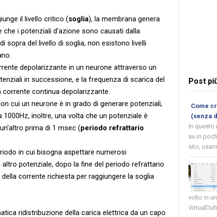
ge il livello critico (
soglia
), la membrana genera
e che i potenziali d'azione sono causati dalla
sopra del livello di soglia, non esistono livelli
ano.
ente depolarizzante in un neurone attraverso un
enziali in successione, e la frequenza di scarica del
Post pi
la corrente continua depolarizzante.
on cui un neurone è in grado di generare potenziali,
Come cre
1000Hz, inoltre, una volta che un potenziale è
(senza 
In questo
 un'altro prima di 1 msec (
periodo refrattario
su in poch
sito, usand
eriodo in cui bisogna aspettare numerosi
altro potenziale, dopo la fine del periodo refrattario
della corrente richiesta per raggiungere la soglia
volto in u
VirtualDub
ica ridistribuzione della carica elettrica da un capo