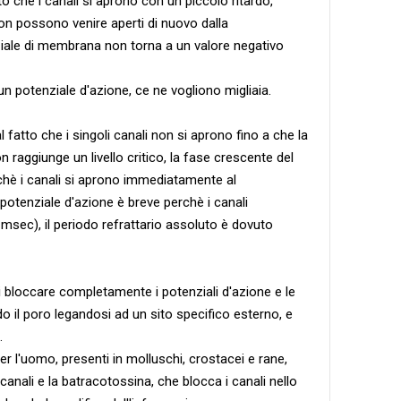
 che i canali si aprono con un piccolo ritardo,
on possono venire aperti di nuovo dalla
ziale di membrana non torna a un valore negativo
n potenziale d'azione, ce ne vogliono migliaia.
al fatto che i singoli canali non si aprono fino a che la
raggiunge un livello critico, la fase crescente del
hè i canali si aprono immediatamente al
il potenziale d'azione è breve perchè i canali
sec), il periodo refrattario assoluto è dovuto
i bloccare completamente i potenziali d'azione e le
do il poro legandosi ad un sito specifico esterno, e
.
r l'uomo, presenti in molluschi, crostacei e rane,
canali e la batracotossina, che blocca i canali nello