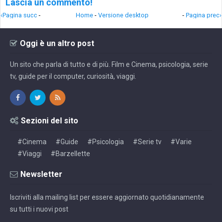
Lascia un commento!
‹Pagina succ
-
Home
-
Versione desktop
-
Pagina prec›
Oggi è un altro post
Un sito che parla di tutto e di più. Film e Cinema, psicologia, serie
tv, guide per il computer, curiosità, viaggi.
Sezioni del sito
#Cinema
#Guide
#Psicologia
#Serie tv
#Varie
#Viaggi
#Barzellette
Newsletter
Iscriviti alla mailing list per essere aggiornato quotidianamente
su tutti i nuovi post