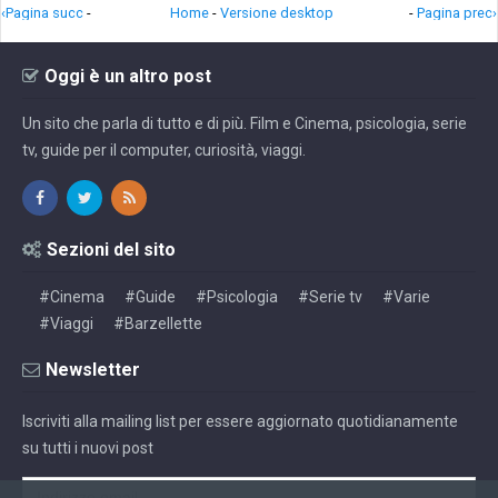
‹Pagina succ
-
Home
-
Versione desktop
-
Pagina prec›
Oggi è un altro post
Un sito che parla di tutto e di più. Film e Cinema, psicologia, serie
tv, guide per il computer, curiosità, viaggi.
Sezioni del sito
#Cinema
#Guide
#Psicologia
#Serie tv
#Varie
#Viaggi
#Barzellette
Newsletter
Iscriviti alla mailing list per essere aggiornato quotidianamente
su tutti i nuovi post