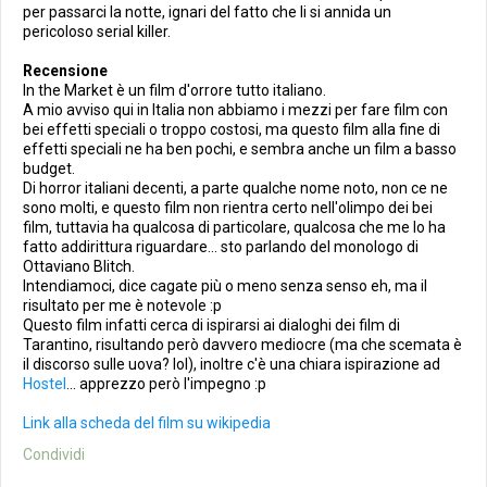
per passarci la notte, ignari del fatto che li si annida un
pericoloso serial killer.
Recensione
In the Market è un film d'orrore tutto italiano.
A mio avviso qui in Italia non abbiamo i mezzi per fare film con
bei effetti speciali o troppo costosi, ma questo film alla fine di
effetti speciali ne ha ben pochi, e sembra anche un film a basso
budget.
Di horror italiani decenti, a parte qualche nome noto, non ce ne
sono molti, e questo film non rientra certo nell'olimpo dei bei
film, tuttavia ha qualcosa di particolare, qualcosa che me lo ha
fatto addirittura riguardare... sto parlando del monologo di
Ottaviano Blitch.
Intendiamoci, dice cagate più o meno senza senso eh, ma il
risultato per me è notevole :p
Questo film infatti cerca di ispirarsi ai dialoghi dei film di
Tarantino, risultando però davvero mediocre (ma che scemata è
il discorso sulle uova? lol), inoltre c'è una chiara ispirazione ad
Hostel
... apprezzo però l'impegno :p
Link alla scheda del film su wikipedia
Condividi