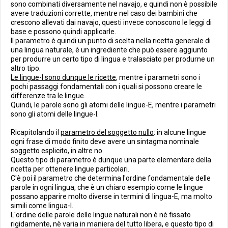
sono combinati diversamente nel navajo, e quindi non è possibile
avere traduzioni corrette, mentre nel caso dei bambini che
crescono allevati dai navajo, questi invece conoscono le leggi di
base e possono quindi applicarle.
Il parametro è quindi un punto di scelta nella ricetta generale di
una lingua naturale, è un ingrediente che può essere aggiunto
per produrre un certo tipo di lingua e tralasciato per produrne un
altro tipo.
Le lingue-I sono dunque le ricette
, mentre i parametri sono i
pochi passaggi fondamentali con i quali si possono creare le
differenze tra le lingue.
Quindi, le parole sono gli atomi delle lingue-E, mentre i parametri
sono gli atomi delle lingue-I.
Ricapitolando il
parametro del soggetto nullo
: in alcune lingue
ogni frase di modo finito deve avere un sintagma nominale
soggetto esplicito, in altre no.
Questo tipo di parametro è dunque una parte elementare della
ricetta per ottenere lingue particolari.
C'è poi il parametro che determina l'ordine fondamentale delle
parole in ogni lingua, che è un chiaro esempio come le lingue
possano apparire molto diverse in termini di lingua-E, ma molto
simili come lingua-I.
L'ordine delle parole delle lingue naturali non è nè fissato
rigidamente, nè varia in maniera del tutto libera, e questo tipo di