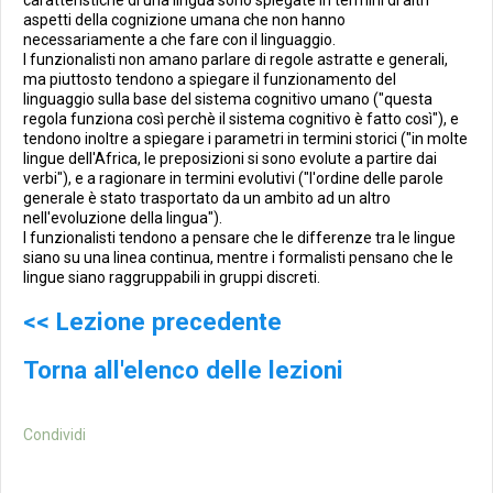
caratteristiche di una lingua sono spiegate in termini di altri
aspetti della cognizione umana che non hanno
necessariamente a che fare con il linguaggio.
I funzionalisti non amano parlare di regole astratte e generali,
ma piuttosto tendono a spiegare il funzionamento del
linguaggio sulla base del sistema cognitivo umano ("questa
regola funziona così perchè il sistema cognitivo è fatto così"), e
tendono inoltre a spiegare i parametri in termini storici ("in molte
lingue dell'Africa, le preposizioni si sono evolute a partire dai
verbi"), e a ragionare in termini evolutivi ("l'ordine delle parole
generale è stato trasportato da un ambito ad un altro
nell'evoluzione della lingua").
I funzionalisti tendono a pensare che le differenze tra le lingue
siano su una linea continua, mentre i formalisti pensano che le
lingue siano raggruppabili in gruppi discreti.
<< Lezione precedente
Torna all'elenco delle lezioni
Condividi