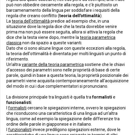
può non obbedire ciecamente alla regola, e c'è piuttosto un
barcamenamento della lingua per soddisfare i requisiti della
regola che creano conflitto (
teoria dell'ottimalità
).
La
teoria dell'ottimalità
predice ad esempio che, in una
situazione dove la regola dice che la testa dovrebbe venire
prima ma non può essere seguita, allora si attiva la regola che
dice che la testa viene dopo, mentre la
teoria parametrica
classica
non da spazio a queste varianti.
Dato che ci sono alcune lingue con queste eccezioni alla regola,
la teoria dell'ottimalità è diventata per molti linguisti un punto di
riferimento.
Un'altra
variante della teoria parametrica
sostiene che le chiavi
d'accesso dei parametri sono nelle proprietà di base di certe
parole, quindi in base a questa teoria, la proprietà posizionale dei
parametri viene acquisita contemporaneamente all'acquisizione
del modo in cui i due complementatori si pronunciano.
La divisione principale tra linguisti è quella tra
formalisti
e
funzionalisti
.
I
formalisti
cercano le spiegazioni interne, ovvero le spiegazioni
che riconducono una caratteristica di una lingua ad un'altra
lingua, come ad esempio la spiegazione delle differenze tra
ordine delle parole in giapponese e in italiano.
I
funzionalisti
invece prediligono spiegazioni esterne, dove le