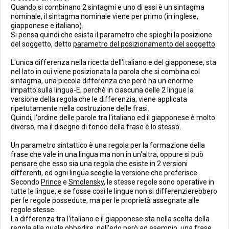
Quando si combinano 2 sintagmi e uno di essi è un sintagma
nominale, il sintagma nominale viene per primo (in inglese,
giapponese e italiano).
Si pensa quindi che esista il parametro che spieghi la posizione
del soggetto, detto
parametro del posizionamento del soggetto
.
L'unica differenza nella ricetta dell'italiano e del giapponese, sta
nel lato in cui viene posizionata la parola che si combina col
sintagma, una piccola differenza che però ha un enorme
impatto sulla lingua-E, perchè in ciascuna delle 2 lingue la
versione della regola che le differenzia, viene applicata
ripetutamente nella costruzione delle frasi.
Quindi, l'ordine delle parole tra l'italiano ed il giapponese è molto
diverso, ma il disegno di fondo della frase è lo stesso.
Un parametro sintattico è una regola per la formazione della
frase che vale in una lingua ma non in un'altra, oppure si può
pensare che esso sia una regola che esiste in 2 versioni
differenti, ed ogni lingua sceglie la versione che preferisce.
Secondo
Prince
e
Smolensky
, le stesse regole sono operative in
tutte le lingue, e se fosse così le lingue non si differenzierebbero
per le regole possedute, ma per le proprietà assegnate alle
regole stesse.
La differenza tra l'italiano e il giapponese sta nella scelta della
regola alla quale obbedire, nell'edo però ad esempio, una frase