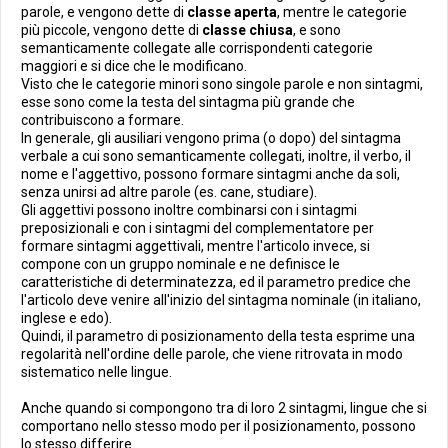
parole, e vengono dette di
classe aperta
, mentre le categorie
più piccole, vengono dette di
classe chiusa
, e sono
semanticamente collegate alle corrispondenti categorie
maggiori e si dice che le modificano.
Visto che le categorie minori sono singole parole e non sintagmi,
esse sono come la testa del sintagma più grande che
contribuiscono a formare.
In generale, gli ausiliari vengono prima (o dopo) del sintagma
verbale a cui sono semanticamente collegati, inoltre, il verbo, il
nome e l'aggettivo, possono formare sintagmi anche da soli,
senza unirsi ad altre parole (es. cane, studiare).
Gli aggettivi possono inoltre combinarsi con i sintagmi
preposizionali e con i sintagmi del complementatore per
formare sintagmi aggettivali, mentre l'articolo invece, si
compone con un gruppo nominale e ne definisce le
caratteristiche di determinatezza, ed il parametro predice che
l'articolo deve venire all'inizio del sintagma nominale (in italiano,
inglese e edo).
Quindi, il parametro di posizionamento della testa esprime una
regolarità nell'ordine delle parole, che viene ritrovata in modo
sistematico nelle lingue.
Anche quando si compongono tra di loro 2 sintagmi, lingue che si
comportano nello stesso modo per il posizionamento, possono
lo stesso differire.