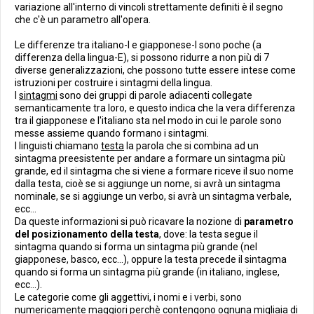
variazione all'interno di vincoli strettamente definiti è il segno
che c'è un parametro all'opera.
Le differenze tra italiano-I e giapponese-I sono poche (a
differenza della lingua-E), si possono ridurre a non più di 7
diverse generalizzazioni, che possono tutte essere intese come
istruzioni per costruire i sintagmi della lingua.
I
sintagmi
sono dei gruppi di parole adiacenti collegate
semanticamente tra loro, e questo indica che la vera differenza
tra il giapponese e l'italiano sta nel modo in cui le parole sono
messe assieme quando formano i sintagmi.
I linguisti chiamano
testa
la parola che si combina ad un
sintagma preesistente per andare a formare un sintagma più
grande, ed il sintagma che si viene a formare riceve il suo nome
dalla testa, cioè se si aggiunge un nome, si avrà un sintagma
nominale, se si aggiunge un verbo, si avrà un sintagma verbale,
ecc...
Da queste informazioni si può ricavare la nozione di
parametro
del posizionamento della testa
, dove: la testa segue il
sintagma quando si forma un sintagma più grande (nel
giapponese, basco, ecc...), oppure la testa precede il sintagma
quando si forma un sintagma più grande (in italiano, inglese,
ecc...).
Le categorie come gli aggettivi, i nomi e i verbi, sono
numericamente maggiori perchè contengono ognuna migliaia di