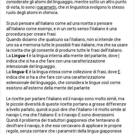
considerate gli atomi del linguaggio, mentre sotto un altro punto
di vista, lo sono i
parametri
, che in linguistica svolgono lo stesso
ruolo degli atomi in chimica.
Si può pensare all'italiano come ad una ricetta o pensare
all'italiano come esempi, e in un certo senso l'italiano è una
procedura per creare frasi.
Quando diciamo che qualcuno sa l'italiano, non si intende che
uno sa a memoria tutte le possibili frasi italiane, ma che sa usare
la ricetta che gli consente di produrre tutte le frasi dell'italiano.
La
Lingua-I
è la lingua interna alla mente del parlante, dove
I
indica che si ha a che fare con una caratterizzazione
intensionale
del linguaggio.
La
lingua-E
è la lingua intesa come collezione di frasi, dove
E
indica che si ha a che fare con una caratterizzazione
estensionale
del linguaggio, che considera le lingue così come
esistono all'esterno della mente del parlante.
Le ricette per parlare l'italiano ed il navajo sono molto simili, ma
le piccole diversità di queste ricette portano a grosse differenze
a livello parlato, quindi si può dire che l'italiano-I è molto simile al
navajo-I, ma che l'italiano-E e il navajo-E sono diversissimi.
Quindi il problema dei traduttori giapponesi che tentavano di
decifrare il navajo, è che essi cercavano di applicare le proprie
regole, senza contare che i parametri della lingua giapponese