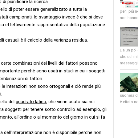
di pianificare la ricerca.
llo di poter essere generalizzato a tutta la
per i più 
 stati campionati, lo svantaggio invece è che si deve
non hanno 
 sia effettivamente rappresentativo della popolazione
lli casuali è il calcolo della varianza residua.
Da un po'
che sul mi
certe combinazioni dei livelli dei fattori possono
messaggio
ortante perchè sono usati in studi in cui i soggetti
mbinazioni di fattori.
i e le interazioni non sono ortogonali e ciò rende più
i.
suonerà di
ello del
quadrato latino
, che viene usato sia nei
è citato nel
 tra soggetti per tenere sotto controllo ad esempio, gli
camento, all'ordine o al momento del giorno in cui si fa
nza dell'interpretazione non è disponibile perchè non