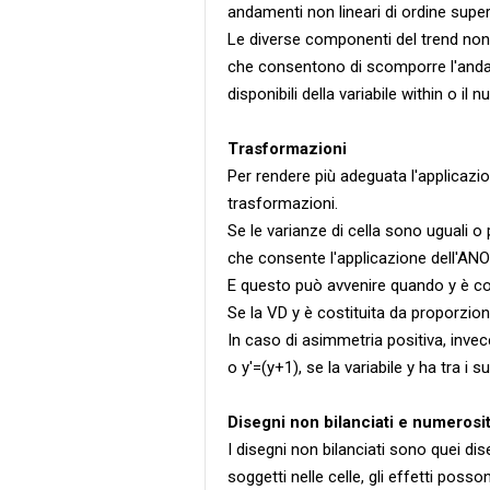
andamenti non lineari di ordine super
Le diverse componenti del trend non 
che consentono di scomporre l'andam
disponibili della variabile within o il
Trasformazioni
Per rendere più adeguata l'applicazi
trasformazioni.
Se le varianze di cella sono uguali o 
che consente l'applicazione dell'ANOV
E questo può avvenire quando y è co
Se la VD y è costituita da proporzioni
In caso di asimmetria positiva, invece
o y'=(y+1), se la variabile y ha tra i s
Disegni non bilanciati e numerosi
I disegni non bilanciati sono quei dis
soggetti nelle celle, gli effetti posso