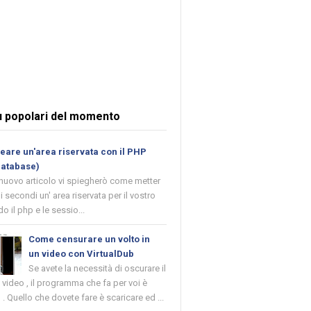
ù popolari del momento
are un'area riservata con il PHP
database)
 nuovo articolo vi spiegherò come metter
i secondi un' area riservata per il vostro
o il php e le sessio...
Come censurare un volto in
un video con VirtualDub
Se avete la necessità di oscurare il
n video , il programma che fa per voi è
 . Quello che dovete fare è scaricare ed ...