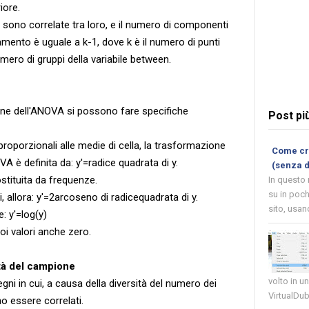
iore.
sono correlate tra loro, e il numero di componenti
ento è uguale a k-1, dove k è il numero di punti
 numero di gruppi della variabile between.
one dell'ANOVA si possono fare specifiche
Post pi
proporzionali alle medie di cella, la trasformazione
Come cre
A è definita da: y'=radice quadrata di y.
(senza 
stituita da frequenze.
In questo
su in poch
, allora: y'=2arcoseno di radicequadrata di y.
sito, usand
: y'=log(y)
uoi valori anche zero.
tà del campione
volto in u
egni in cui, a causa della diversità del numero dei
VirtualDub
no essere correlati.