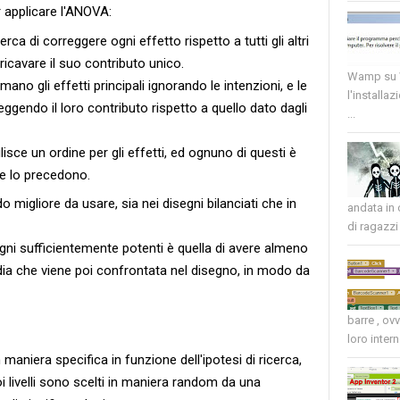
 applicare l'ANOVA:
rca di correggere ogni effetto rispetto a tutti gli altri
ricavare il suo contributo unico.
Wamp su W
ano gli effetti principali ignorando le intenzioni, e le
l'installaz
ggendo il loro contributo rispetto a quello dato dagli
...
lisce un ordine per gli effetti, ed ognuno di questi è
che lo precedono.
 migliore da usare, sia nei disegni bilanciati che in
andata in
di ragazzi 
gni sufficientemente potenti è quella di avere almeno
edia che viene poi confrontata nel disegno, in modo da
barre , ov
loro intern
i in maniera specifica in funzione dell'ipotesi di ricerca,
i livelli sono scelti in maniera random da una