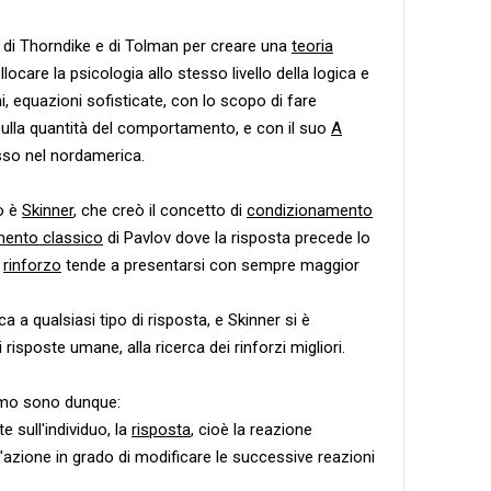
 di Thorndike e di Tolman per creare una
teoria
locare la psicologia allo stesso livello della logica e
, equazioni sofisticate, con lo scopo di fare
sulla quantità del comportamento, e con il suo
A
so nel nordamerica.
o è
Skinner
, che creò il concetto di
condizionamento
ento classico
di Pavlov dove la risposta precede lo
a
rinforzo
tende a presentarsi con sempre maggior
 a qualsiasi tipo di risposta, e Skinner si è
 risposte umane, alla ricerca dei rinforzi migliori.
smo sono dunque:
e sull'individuo, la
risposta
, cioè la reazione
ell'azione in grado di modificare le successive reazioni