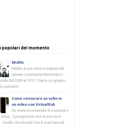
ù popolari del momento
Misfits
Misfits è una serie tv inglese del
genere commedia/drammatico
 onda dal 2009 al 2013. Trama Un gruppo
in punizion...
Come censurare un volto in
un video con VirtualDub
Se avete la necessità di oscurare il
n video , il programma che fa per voi è
 . Quello che dovete fare è scaricare ed ...