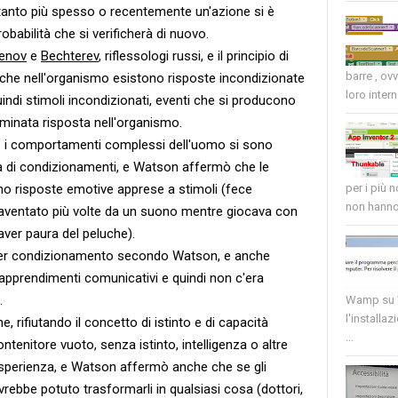
tanto più spesso o recentemente un'azione si è
obabilità che si verificherà di nuovo.
cenov
e
Bechterev
, riflessologi russi, e il principio di
barre , ov
 che nell'organismo esistono risposte incondizionate
loro intern
indi stimoli incondizionati, eventi che si producono
minata risposta nell'organismo.
e i comportamenti complessi dell'uomo si sono
ia di condizionamenti, e Watson affermò che le
o risposte emotive apprese a stimoli (fece
per i più 
non hanno 
aventato più volte da un suono mentre giocava con
aver paura del peluche).
per condizionamento secondo Watson, e anche
i apprendimenti comunicativi e quindi non c'era
.
Wamp su W
l'installaz
e, rifiutando il concetto di istinto e di capacità
...
ntenitore vuoto, senza istinto, intelligenza o altre
esperienza, e Watson affermò anche che se gli
vrebbe potuto trasformarli in qualsiasi cosa (dottori,