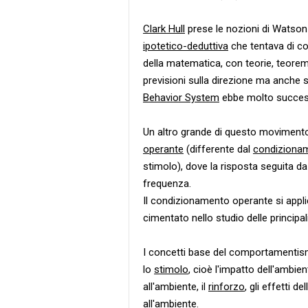
Clark Hull
prese le nozioni di Watson
ipotetico-deduttiva
che tentava di col
della matematica, con teorie, teoremi
previsioni sulla direzione ma anche 
Behavior System
ebbe molto succes
Un altro grande di questo moviment
operante
(differente dal
condizionam
stimolo), dove la risposta seguita d
frequenza.
Il condizionamento operante si applica
cimentato nello studio delle principali
I concetti base del comportamenti
lo
stimolo
, cioè l'impatto dell'ambient
all'ambiente, il
rinforzo
, gli effetti d
all'ambiente.