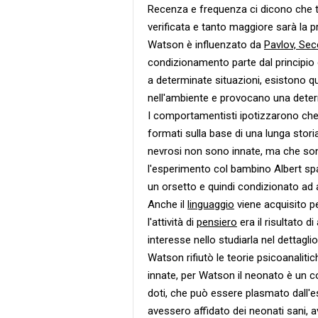
Recenza e frequenza ci dicono che 
verificata e tanto maggiore sarà la pr
Watson è influenzato da
Pavlov, Se
condizionamento parte dal principio
a determinate situazioni, esistono qu
nell'ambiente e provocano una deter
I comportamentisti ipotizzarono ch
formati sulla base di una lunga stor
nevrosi non sono innate, ma che son
l'esperimento col bambino Albert sp
un orsetto e quindi condizionato ad 
Anche il
linguaggio
viene acquisito 
l'attività di
pensiero
era il risultato d
interesse nello studiarla nel dettaglio
Watson rifiutò le teorie psicoanalitich
innate, per Watson il neonato è un co
doti, che può essere plasmato dall'
avessero affidato dei neonati sani, a