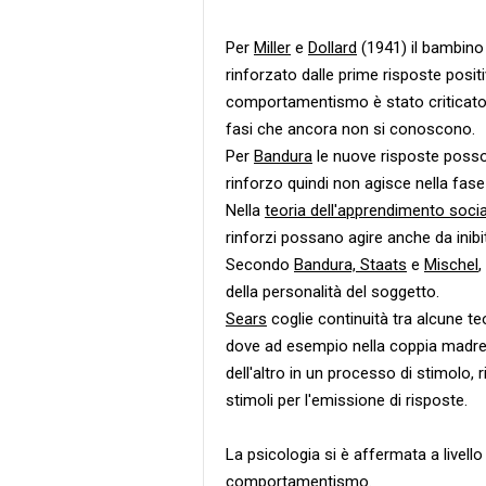
Per
Miller
e
Dollard
(1941) il bambino
rinforzato dalle prime risposte posit
comportamentismo è stato criticato pe
fasi che ancora non si conoscono.
Per
Bandura
le nuove risposte posso
rinforzo quindi non agisce nella fase
Nella
teoria dell'apprendimento socia
rinforzi possano agire anche da inibit
Secondo
Bandura, Staats
e
Mischel
,
della personalità del soggetto.
Sears
coglie continuità tra alcune t
dove ad esempio nella coppia madre-
dell'altro in un processo di stimolo, r
stimoli per l'emissione di risposte.
La psicologia si è affermata a livel
comportamentismo.