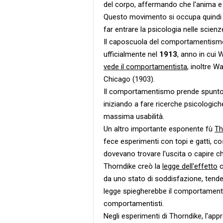
del corpo, affermando che l'anima e
Questo movimento si occupa quindi d
far entrare la psicologia nelle scienz
Il caposcuola del comportamentis
ufficialmente nel
1913
, anno in cui 
vede il comportamentista
, inoltre W
Chicago (1903).
Il comportamentismo prende spunto d
iniziando a fare ricerche psicologich
massima usabilità.
Un altro importante esponente fù
Th
fece esperimenti con topi e gatti, cos
dovevano trovare l'uscita o capire che
Thorndike creò la
legge dell'effetto
c
da uno stato di soddisfazione, tende
legge spiegherebbe il comportamento
comportamentisti.
Negli esperimenti di Thorndike, l'ap