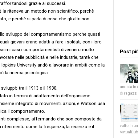
 rafforzandosi grazie ai successi.
è la riteneva un metodo non scientifico, perchè
ato, e perchè si parla di cose che gli altri non
allo sviluppo del comportamentismo perchè questi
uali giovani erano adatti a fare i soldati, con i loro
ntissimi casi i comportamentisti divennero molto
Post pi
vorare nelle pubblicità e nelle industrie, tantè che
pkins University andò a lavorare in ambiti come la
ù la ricerca psicologica.
andata in
iluppò tra il 1913 e il 1930.
di ragazzi 
tato in termini di adattamento dell'organismo
 insieme integrato di movimenti, azioni, e Watson usa
gica il comportamento.
ndenti complesse, affermando che son composte da
volto in u
 di riferimento come la frequenza, la recenza e il
VirtualDub