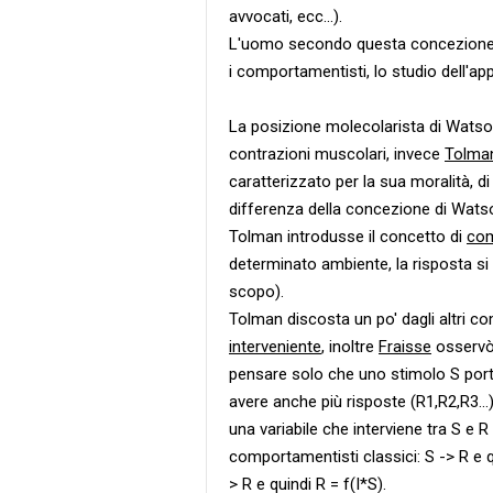
avvocati, ecc...).
L'uomo secondo questa concezione, è
i comportamentisti, lo studio dell'
La posizione molecolarista di Watson
contrazioni muscolari, invece
Tolma
caratterizzato per la sua moralità,
differenza della concezione di Watso
Tolman introdusse il concetto di
com
determinato ambiente, la risposta si
scopo).
Tolman discosta un po' dagli altri c
interveniente
, inoltre
Fraisse
osservò 
pensare solo che uno stimolo S por
avere anche più risposte (R1,R2,R3...)
una variabile che interviene tra S e R
comportamentisti classici: S -> R e q
> R e quindi R = f(I*S).