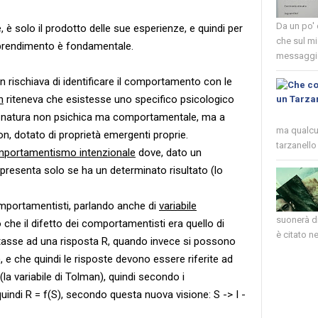
Da un po'
 solo il prodotto delle sue esperienze, e quindi per
che sul mi
apprendimento è fondamentale.
messaggio
 rischiava di identificare il comportamento con le
n
riteneva che esistesse uno specifico psicologico
 di natura non psichica ma comportamentale, ma a
ma qualcun
n, dotato di proprietà emergenti proprie.
tarzanello 
portamentismo intenzionale
dove, dato un
 presenta solo se ha un determinato risultato (lo
omportamentisti, parlando anche di
variabile
suonerà di
che il difetto dei comportamentisti era quello di
è citato nel
tasse ad una risposta R, quando invece si possono
, e che quindi le risposte devono essere riferite ad
 (la variabile di Tolman), quindi secondo i
uindi R = f(S), secondo questa nuova visione: S -> I -