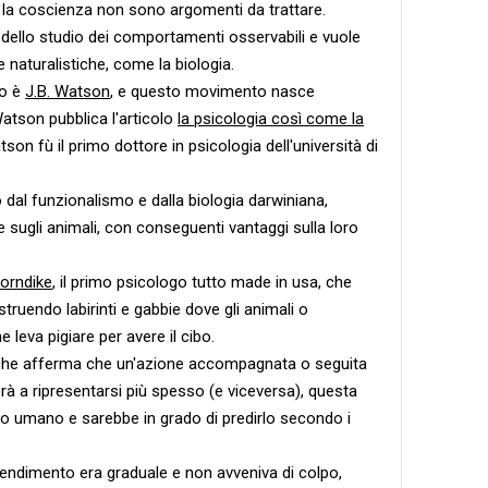
 la coscienza non sono argomenti da trattare.
ello studio dei comportamenti osservabili e vuole
e naturalistiche, come la biologia.
mo è
J.B. Watson
, e questo movimento nasce
Watson pubblica l'articolo
la psicologia così come la
atson fù il primo dottore in psicologia dell'università di
al funzionalismo e dalla biologia darwiniana,
e sugli animali, con conseguenti vantaggi sulla loro
orndike
, il primo psicologo tutto made in usa, che
truendo labirinti e gabbie dove gli animali o
 leva pigiare per avere il cibo.
he afferma che un'azione accompagnata o seguita
rà a ripresentarsi più spesso (e viceversa), questa
 umano e sarebbe in grado di predirlo secondo i
prendimento era graduale e non avveniva di colpo,