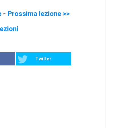
e
-
Prossima lezione >>
lezioni
Twitter