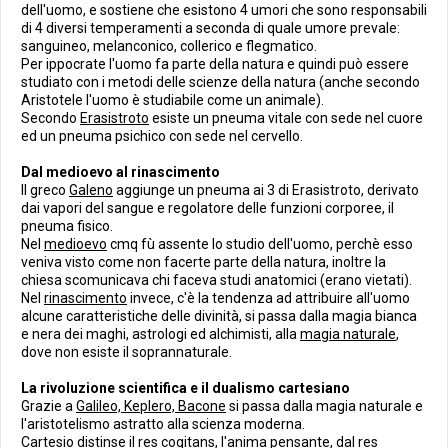
dell'uomo, e sostiene che esistono 4 umori che sono responsabili
di 4 diversi temperamenti a seconda di quale umore prevale:
sanguineo, melanconico, collerico e flegmatico.
Per ippocrate l'uomo fa parte della natura e quindi può essere
studiato con i metodi delle scienze della natura (anche secondo
Aristotele l'uomo è studiabile come un animale).
Secondo
Erasistroto
esiste un pneuma vitale con sede nel cuore
ed un pneuma psichico con sede nel cervello.
Dal medioevo al rinascimento
Il greco
Galeno
aggiunge un pneuma ai 3 di Erasistroto, derivato
dai vapori del sangue e regolatore delle funzioni corporee, il
pneuma fisico.
Nel
medioevo
cmq fù assente lo studio dell'uomo, perchè esso
veniva visto come non facerte parte della natura, inoltre la
chiesa scomunicava chi faceva studi anatomici (erano vietati).
Nel
rinascimento
invece, c'è la tendenza ad attribuire all'uomo
alcune caratteristiche delle divinità, si passa dalla magia bianca
e nera dei maghi, astrologi ed alchimisti, alla
magia naturale
,
dove non esiste il soprannaturale.
La rivoluzione scientifica e il dualismo cartesiano
Grazie a
Galileo, Keplero, Bacone
si passa dalla magia naturale e
l'aristotelismo astratto alla scienza moderna.
Cartesio
distinse il
res cogitans
, l'anima pensante, dal
res