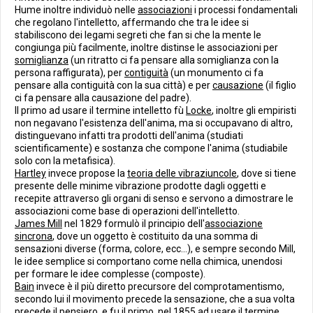
Hume inoltre individuò nelle
associazioni
i processi fondamentali
che regolano l'intelletto, affermando che tra le idee si
stabiliscono dei legami segreti che fan si che la mente le
congiunga più facilmente, inoltre distinse le associazioni per
somiglianza
(un ritratto ci fa pensare alla somiglianza con la
persona raffigurata), per
contiguità
(un monumento ci fa
pensare alla contiguità con la sua città) e per
causazione
(il figlio
ci fa pensare alla causazione del padre).
Il primo ad usare il termine intelletto fù
Locke
, inoltre gli empiristi
non negavano l'esistenza dell'anima, ma si occupavano di altro,
distinguevano infatti tra prodotti dell'anima (studiati
scientificamente) e sostanza che compone l'anima (studiabile
solo con la metafisica).
Hartley
invece propose la
teoria delle vibraziuncole
, dove si tiene
presente delle minime vibrazione prodotte dagli oggetti e
recepite attraverso gli organi di senso e servono a dimostrare le
associazioni come base di operazioni dell'intelletto.
James Mill
nel 1829 formulò il principio dell'
associazione
sincrona
, dove un oggetto è costituito da una somma di
sensazioni diverse (forma, colore, ecc...), e sempre secondo Mill,
le idee semplice si comportano come nella chimica, unendosi
per formare le idee complesse (composte).
Bain
invece è il più diretto precursore del comprotamentismo,
secondo lui il movimento precede la sensazione, che a sua volta
precede il pensiero, e fu il primo, nel 1855 ad usare il termine