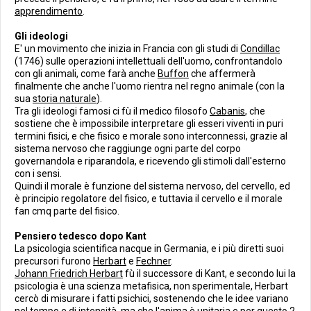
apprendimento
.
Gli ideologi
E' un movimento che inizia in Francia con gli studi di
Condillac
(1746) sulle operazioni intellettuali dell'uomo, confrontandolo
con gli animali, come farà anche
Buffon
che affermerà
finalmente che anche l'uomo rientra nel regno animale (con la
sua
storia naturale
).
Tra gli ideologi famosi ci fù il medico filosofo
Cabanis
, che
sostiene che è impossibile interpretare gli esseri viventi in puri
termini fisici, e che fisico e morale sono interconnessi, grazie al
sistema nervoso che raggiunge ogni parte del corpo
governandola e riparandola, e ricevendo gli stimoli dall'esterno
con i sensi.
Quindi il morale è funzione del sistema nervoso, del cervello, ed
è principio regolatore del fisico, e tuttavia il cervello e il morale
fan cmq parte del fisico.
Pensiero tedesco dopo Kant
La psicologia scientifica nacque in Germania, e i più diretti suoi
precursori furono
Herbart
e
Fechner
.
Johann Friedrich Herbart
fù il successore di Kant, e secondo lui la
psicologia è una scienza metafisica, non sperimentale, Herbart
cercò di misurare i fatti psichici, sostenendo che le idee variano