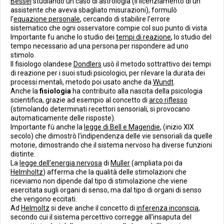
Bessel
studiando un caso di astrologia (il licenziamento di un
assistente che aveva sbagliato misurazioni), formulò
l'
equazione personale
, cercando di stabilire l'errore
sistematico che ogni osservatore compie col suo punto di vista.
Importante fu anche lo studio dei
tempi di reazione
, lo studio del
tempo necessario ad una persona per rispondere ad uno
stimolo.
Il fisiologo olandese
Dondlers
usò il metodo sottrattivo dei tempi
di reazione per i suoi studi psicologici, per rilevare la durata dei
processi mentali, metodo poi usato anche da
Wundt
.
Anche la
fisiologia
ha contribuito alla nascita della psicologia
scientifica, grazie ad esempio al concetto di
arco riflesso
(stimolando determinati recettori sensoriali, si provocano
automaticamente delle risposte).
Importante fù anche la
legge di Bell e Magendie
, (inizio XIX
secolo) che dimostrò l'indipendenza delle vie sensoriali da quelle
motorie, dimostrando che il sistema nervoso ha diverse funzioni
distinte.
La
legge dell'energia nervosa
di
Muller
(ampliata poi da
Helmholtz
) afferma che la qualità delle stimolazioni che
riceviamo non dipende dal tipo di stimolazione che viene
esercitata sugli organi di senso, ma dal tipo di organi di senso
che vengono eccitati.
Ad
Helmoltz
si deve anche il concetto di
inferenza inconscia
,
secondo cui il sistema percettivo corregge all'insaputa del