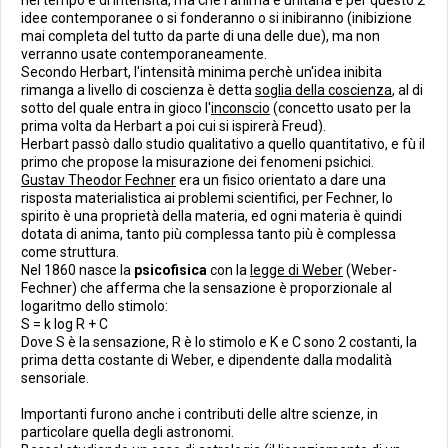
nel tempo e di intensità, ma che l'anima è unitaria e per questo 2
idee contemporanee o si fonderanno o si inibiranno (inibizione
mai completa del tutto da parte di una delle due), ma non
verranno usate contemporaneamente.
Secondo Herbart, l'intensità minima perchè un'idea inibita
rimanga a livello di coscienza è detta
soglia della coscienza
, al di
sotto del quale entra in gioco l'
inconscio
(concetto usato per la
prima volta da Herbart a poi cui si ispirerà Freud).
Herbart passò dallo studio qualitativo a quello quantitativo, e fù il
primo che propose la misurazione dei fenomeni psichici.
Gustav Theodor Fechner
era un fisico orientato a dare una
risposta materialistica ai problemi scientifici, per Fechner, lo
spirito è una proprietà della materia, ed ogni materia è quindi
dotata di anima, tanto più complessa tanto più è complessa
come struttura.
Nel 1860 nasce la
psicofisica
con la
legge di Weber
(Weber-
Fechner) che afferma che la sensazione è proporzionale al
logaritmo dello stimolo:
S = k log R + C
Dove S è la sensazione, R è lo stimolo e K e C sono 2 costanti, la
prima detta costante di Weber, e dipendente dalla modalità
sensoriale.
Importanti furono anche i contributi delle altre scienze, in
particolare quella degli astronomi.