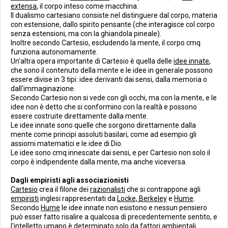
extensa
, il corpo inteso come macchina.
Il dualismo cartesiano consiste nel distinguere dal corpo, materia
con estensione, dallo spirito pensante (che interagisce col corpo
senza estensioni, ma con la ghiandola pineale).
Inoltre secondo Cartesio, escludendo la mente, il corpo cmq
funziona autonomamente.
Un'altra opera importante di Cartesio è quella delle
idee innate
,
che sono il contenuto della mente e le idee in generale possono
essere divise in 3 tipi: idee derivanti dai sensi, dalla memoria o
dall'immaginazione.
Secondo Cartesio non si vede con gli occhi, ma con la mente, e le
idee non è detto che si conformino con la realtà e possono
essere costruite direttamente dalla mente.
Le idee innate sono quelle che sorgono direttamente dalla
mente come principi assoluti basilari, come ad esempio gli
assiomi matematici e le idee di Dio.
Le idee sono cmq innescate dai sensi, e per Cartesio non solo il
corpo è indipendente dalla mente, ma anche viceversa.
Dagli empiristi agli associazionisti
Cartesio
crea il filone dei
razionalisti
che si contrappone agli
empiristi
inglesi rappresentati da
Locke, Berkeley
e
Hume
.
Secondo
Hume
le idee innate non esistono e nessun pensiero
può esser fatto risalire a qualcosa di precedentemente sentito, e
l'intelletto umano è determinato solo da fattori ambientali.