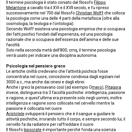
Il termine psicologia è stato coniato dal filosofo
Filippo
Melantone
a cavallo tra il XVI e il XVII secolo, e fu ripreso
successivamente nel 700 dal filosofo
Christian Wolff
che colloca
la psicologia come una delle 4 parti della metafisica (oltre alla
cosmologia, la teologia e l'ontologia).
Secondo Wolff esisteva una psicologia empirica che si occupava
dei fatti psichici fondati dall'esperienza, ed una psicologia
razionale che si occupava dell'essenza dell'anima e delle sue
facoltà.
Solo nella seconda metà dell'800, cmq, il termine psicologia
verrà usato per indicare una disciplina autonoma.
Psicologia nel pensiero greco
Le antiche civiltà credevano che l'attività psichica fosse
concentrata nel cuore, concezione condivisa dagli egiziani nel
3000 a.c., ma anche dai cinesi e dagli ebrei.
Anche i greci la pensavano così (ad esempio O
mero
),
Pitagora
invece, distingueva tra 3 facoltà psichiche: intelligenza, passione
e ragione, e quest'ultima era presente solo negli uomini, inoltre
intelligenza e ragione sono collocate nel cervello mentre la
passione è collocata nel cuore.
Aristotele
svilupperà il pensiero che è il sangue a guidare le
attività psichiche, irrorando tutto il corpo, e sempre secondo lui, il
cervello fa da radiatore per raffreddare il cuore.
Il filosofo
Ippocrate
è importante perchè fonda una scienza