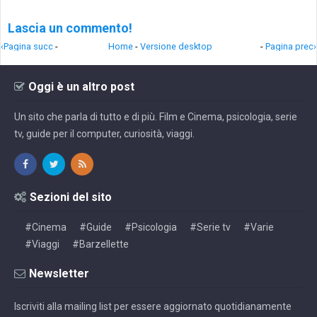
Lascia un commento!
‹Pagina succ
-
Home
-
Versione desktop
-
Pagina prec›
Oggi è un altro post
Un sito che parla di tutto e di più. Film e Cinema, psicologia, serie
tv, guide per il computer, curiosità, viaggi.
Sezioni del sito
#Cinema
#Guide
#Psicologia
#Serie tv
#Varie
#Viaggi
#Barzellette
Newsletter
Iscriviti alla mailing list per essere aggiornato quotidianamente