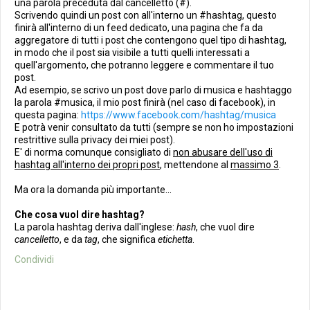
una parola preceduta dal cancelletto (#).
Scrivendo quindi un post con all'interno un
#hashtag, questo
finirà all'interno di un feed dedicato, una pagina che fa da
aggregatore di tutti i post che contengono quel tipo di hashtag,
in modo che il post sia visibile a tutti quelli interessati a
quell'argomento, che potranno leggere e commentare il tuo
post.
Ad esempio, se scrivo un post dove parlo di musica e hashtaggo
la parola #musica, il mio post finirà (nel caso di facebook), in
questa pagina:
https://www.facebook.com/hashtag/musica
E potrà venir consultato da tutti (sempre se non ho impostazioni
restrittive sulla privacy dei miei post).
E' di norma comunque consigliato di
non abusare dell'uso di
hashtag all'interno dei propri post
, mettendone al
massimo 3
.
Ma ora la domanda più importante...
Che cosa vuol dire hashtag?
La parola hashtag deriva dall'inglese:
hash
, che vuol dire
cancelletto
, e da
tag
, che significa
etichetta
.
Condividi