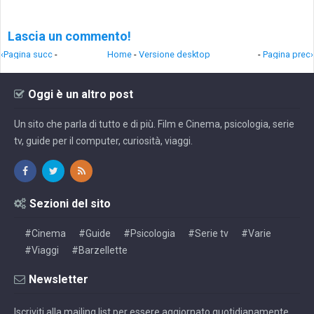
Lascia un commento!
‹Pagina succ
-
Home
-
Versione desktop
-
Pagina prec›
Oggi è un altro post
Un sito che parla di tutto e di più. Film e Cinema, psicologia, serie
tv, guide per il computer, curiosità, viaggi.
Sezioni del sito
#Cinema
#Guide
#Psicologia
#Serie tv
#Varie
#Viaggi
#Barzellette
Newsletter
Iscriviti alla mailing list per essere aggiornato quotidianamente