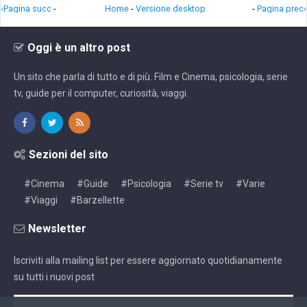
‹Pagina succ
-
Home
-
Versione desktop
-
Pagina prec›
Oggi è un altro post
Un sito che parla di tutto e di più. Film e Cinema, psicologia, serie
tv, guide per il computer, curiosità, viaggi.
Sezioni del sito
#Cinema
#Guide
#Psicologia
#Serie tv
#Varie
#Viaggi
#Barzellette
Newsletter
Iscriviti alla mailing list per essere aggiornato quotidianamente
su tutti i nuovi post