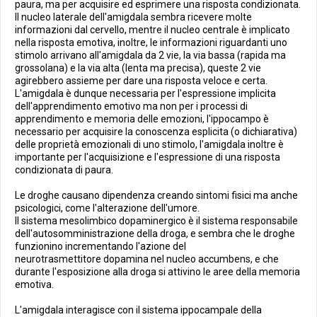
paura, ma per acquisire ed esprimere una risposta condizionata.
Il nucleo laterale dell'amigdala sembra ricevere molte
informazioni dal cervello, mentre il nucleo centrale è implicato
nella risposta emotiva, inoltre, le informazioni riguardanti uno
stimolo arrivano all'amigdala da 2 vie, la via bassa (rapida ma
grossolana) e la via alta (lenta ma precisa), queste 2 vie
agirebbero assieme per dare una risposta veloce e certa.
L'amigdala è dunque necessaria per l'espressione implicita
dell'apprendimento emotivo ma non per i processi di
apprendimento e memoria delle emozioni, l'ippocampo è
necessario per acquisire la conoscenza esplicita (o dichiarativa)
delle proprietà emozionali di uno stimolo, l'amigdala inoltre è
importante per l'acquisizione e l'espressione di una risposta
condizionata di paura.
Le droghe causano dipendenza creando sintomi fisici ma anche
psicologici, come l'alterazione dell'umore.
Il sistema mesolimbico dopaminergico è il sistema responsabile
dell'autosomministrazione della droga, e sembra che le droghe
funzionino incrementando l'azione del
neurotrasmettitore dopamina nel nucleo accumbens, e che
durante l'esposizione alla droga si attivino le aree della memoria
emotiva.
L'amigdala interagisce con il sistema ippocampale della