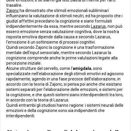
delle emozioni, e se siamo già tesi, basta un niente per farci
trasalire.
Zajonc
ha dimostrato che stimoli emozionali subliminari
influenzano la valutazione di stimoli neutri, ed ha proposto che i
giudizi affettivi precedano la cognizione e siano formulati
indipendentemente da essa, mentre secondo
Lazarus
, non può
esserci emozione senza valutazione cognitiva, dove la nostra
risposta emotiva dipende dalla causa e secondo Lazarus,
l'emozione è un sottinsieme di processi cognitivi.
Quindi secondo Zajonc la cognizione è una trasformazione
mentale dell'input sensoriale, mentre secondo Lazarus la
cognizione comprende anche le prime valutazioni legate alla
percezione iniziale.
Alcune strutture del cervello, come l'
amigdala
, sono
specializzate nell'elaborazione degli stimoli emotivi ed agiscono
rapidamente, agendo in una fase precoce dell'elaborazione, in
accordo con la teoria di Zajonc, si pensa poi anche che esistano
sistemi separati per l'elaborazione delle emozioni, e sistemi per
la cognizione, e che questi sistemi siano interdipendenti tra loro,
in accordo con la teoria di Lazarus.
Quindi entrambi gli studiosi hanno ragione: i sistemi neurali delle
emozioni e della cognizione sono sia indipendenti che
interdipendenti.