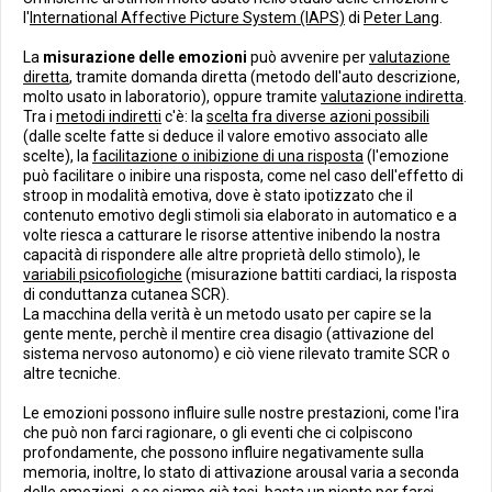
l'
International Affective Picture System (IAPS)
di
Peter Lang
.
La
misurazione delle emozioni
può avvenire per
valutazione
diretta
, tramite domanda diretta (metodo dell'auto descrizione,
molto usato in laboratorio), oppure tramite
valutazione indiretta
.
Tra i
metodi indiretti
c'è: la
scelta fra diverse azioni possibili
(dalle scelte fatte si deduce il valore emotivo associato alle
scelte), la
facilitazione o inibizione di una risposta
(l'emozione
può facilitare o inibire una risposta, come nel caso dell'effetto di
stroop in modalità emotiva, dove è stato ipotizzato che il
contenuto emotivo degli stimoli sia elaborato in automatico e a
volte riesca a catturare le risorse attentive inibendo la nostra
capacità di rispondere alle altre proprietà dello stimolo), le
variabili psicofiologiche
(misurazione battiti cardiaci, la risposta
di conduttanza cutanea SCR).
La macchina della verità è un metodo usato per capire se la
gente mente, perchè il mentire crea disagio (attivazione del
sistema nervoso autonomo) e ciò viene rilevato tramite SCR o
altre tecniche.
Le emozioni possono influire sulle nostre prestazioni, come l'ira
che può non farci ragionare, o gli eventi che ci colpiscono
profondamente, che possono influire negativamente sulla
memoria, inoltre, lo stato di attivazione arousal varia a seconda