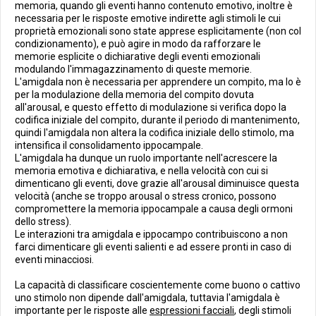
memoria, quando gli eventi hanno contenuto emotivo, inoltre è
necessaria per le risposte emotive indirette agli stimoli le cui
proprietà emozionali sono state apprese esplicitamente (non col
condizionamento), e può agire in modo da rafforzare le
memorie esplicite o dichiarative degli eventi emozionali
modulando l'immagazzinamento di queste memorie.
L'amigdala non è necessaria per apprendere un compito, ma lo è
per la modulazione della memoria del compito dovuta
all'arousal, e questo effetto di modulazione si verifica dopo la
codifica iniziale del compito, durante il periodo di mantenimento,
quindi l'amigdala non altera la codifica iniziale dello stimolo, ma
intensifica il consolidamento ippocampale.
L'amigdala ha dunque un ruolo importante nell'acrescere la
memoria emotiva e dichiarativa, e nella velocità con cui si
dimenticano gli eventi, dove grazie all'arousal diminuisce questa
velocità (anche se troppo arousal o stress cronico, possono
compromettere la memoria ippocampale a causa degli ormoni
dello stress).
Le interazioni tra amigdala e ippocampo contribuiscono a non
farci dimenticare gli eventi salienti e ad essere pronti in caso di
eventi minacciosi.
La capacità di classificare coscientemente come buono o cattivo
uno stimolo non dipende dall'amigdala, tuttavia l'amigdala è
importante per le risposte alle
espressioni facciali
, degli stimoli