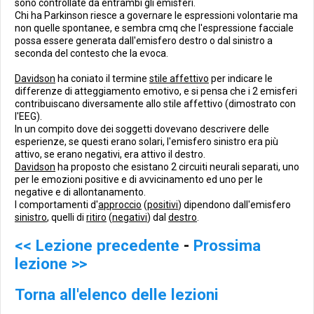
sono controllate da entrambi gli emisferi.
Chi ha Parkinson riesce a governare le espressioni volontarie ma
non quelle spontanee, e sembra cmq che l'espressione facciale
possa essere generata dall'emisfero destro o dal sinistro a
seconda del contesto che la evoca.
Davidson
ha coniato il termine
stile affettivo
per indicare le
differenze di atteggiamento emotivo, e si pensa che i 2 emisferi
contribuiscano diversamente allo stile affettivo (dimostrato con
l'EEG).
In un compito dove dei soggetti dovevano descrivere delle
esperienze, se questi erano solari, l'emisfero sinistro era più
attivo, se erano negativi, era attivo il destro.
Davidson
ha proposto che esistano 2 circuiti neurali separati, uno
per le emozioni positive e di avvicinamento ed uno per le
negative e di allontanamento.
I comportamenti d'
approccio
(
positivi
) dipendono dall'emisfero
sinistro
, quelli di
ritiro
(
negativi
) dal
destro
.
<< Lezione precedente
-
Prossima
lezione >>
Torna all'elenco delle lezioni