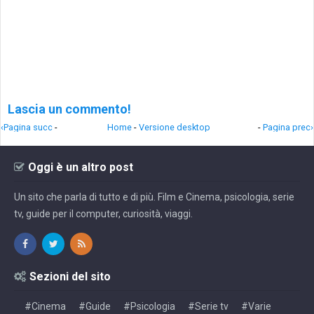
Lascia un commento!
‹Pagina succ
-
Home
-
Versione desktop
-
Pagina prec›
Oggi è un altro post
Un sito che parla di tutto e di più. Film e Cinema, psicologia, serie
tv, guide per il computer, curiosità, viaggi.
Sezioni del sito
#Cinema
#Guide
#Psicologia
#Serie tv
#Varie