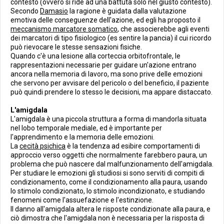
contesto (ovvero si ride ad una battuta solo nel giusto contesto).
Secondo
Damasio
la ragione è guidata dalla valutazione
emotiva delle conseguenze dell'azione, ed egli ha proposto il
meccanismo marcatore somatico
, che associerebbe agli eventi
dei marcatori di tipo fisiologico (es sentire la pancia) il cui ricordo
può rievocare le stesse sensazioni fisiche.
Quando c'è una lesione alla corteccia orbitofrontale, le
rappresentazioni necessarie per guidare un'azione entrano
ancora nella memoria di lavoro, ma sono prive delle emozioni
che servono per avvisare del pericolo o del beneficio, il paziente
può quindi prendere lo stesso le decisioni, ma appare distaccato.
L'amigdala
L'amigdala è una piccola struttura a forma di mandorla situata
nel lobo temporale mediale, ed è importante per
l'apprendimento e la memoria delle emozioni.
La
cecità psichica
è la tendenza ad esibire comportamenti di
approccio verso oggetti che normalmente farebbero paura, un
problema che può nascere dal malfunzionamento dell'amigdala.
Per studiare le emozioni gli studiosi si sono serviti di compiti di
condizionamento, come il condizionamento alla paura, usando
lo stimolo condizionato, lo stimolo incondizionato, e studiando
fenomeni come l'assuefazione e l'estinzione.
Il danno all'amigdala altera le risposte condizionate alla paura, e
ciò dimostra che l'amigdala non è necessaria per la risposta di