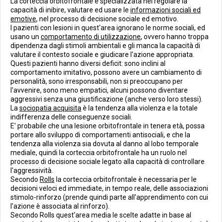
La corteccia orbitofrontale è specializzata nel regolare la
capacità di inibire, valutare ed usare le
informazioni sociali ed
emotive
, nel processo di decisione sociale ed emotivo.
I pazienti con lesioni in quest'area ignorano le norme sociali, ed
usano un
comportamento di utilizzazione
, ovvero hanno troppa
dipendenza dagli stimoli ambientali e gli manca la capacità di
valutare il contesto sociale e giudicare l'azione appropriata.
Questi pazienti hanno diversi deficit: sono inclini al
comportamento imitativo, possono avere un cambiamento di
personalità, sono irresponsabili, non si preoccupano per
l'avvenire, sono meno empatici, alcuni possono diventare
aggressivi senza una giustificazione (anche verso loro stessi).
La
sociopatia acquisita
è la tendenza alla violenza e la totale
indifferenza delle conseguenze sociali.
E' probabile che una lesione orbitofrontale in tenera età, possa
portare allo sviluppo di comportamenti antisociali, e che la
tendenza alla violenza sia dovuta al danno al lobo temporale
mediale, quindi la corteccia orbitofrontale ha un ruolo nel
processo di decisione sociale legato alla capacità di controllare
l'aggressività.
Secondo
Rolls
la corteccia orbitofrontale è necessaria per le
decisioni veloci ed immediate, in tempo reale, delle associazioni
stimolo-rinforzo (prende quindi parte all'apprendimento con cui
l'azione è associata al rinforzo).
Secondo Rolls quest'area media le scelte adatte in base al