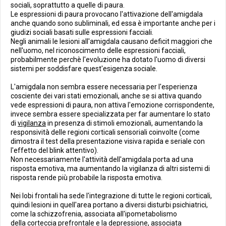
sociali, soprattutto a quelle di paura.
Le espressioni di paura provocano l'attivazione dell'amigdala
anche quando sono subliminali, ed essa è importante anche per i
giudizi sociali basati sulle espressioni facciali.
Negli animali le lesioni all'amigdala causano deficit maggiori che
nell'uomo, nel riconoscimento delle espressioni facciali,
probabilmente perchè l'evoluzione ha dotato l'uomo di diversi
sistemi per soddisfare quest'esigenza sociale.
L'amigdala non sembra essere necessaria per l'esperienza
cosciente dei vari stati emozionali, anche se si attiva quando
vede espressioni di paura, non attiva l'emozione corrispondente,
invece sembra essere specializzata per far aumentare lo stato
di
vigilanza
in presenza di stimoli emozionali, aumentando la
responsività delle regioni corticali sensoriali coinvolte (come
dimostra il test della presentazione visiva rapida e seriale con
l'effetto del blink attentivo).
Non necessariamente l'attività dell'amigdala porta ad una
risposta emotiva, ma aumentando la vigilanza di altri sistemi di
risposta rende più probabile la risposta emotiva.
Nei lobi frontali ha sede l'integrazione di tutte le regioni corticali,
quindi lesioni in quell'area portano a diversi disturbi psichiatrici,
come la schizzofrenia, associata all'ipometabolismo
della corteccia prefrontale e la depressione, associata