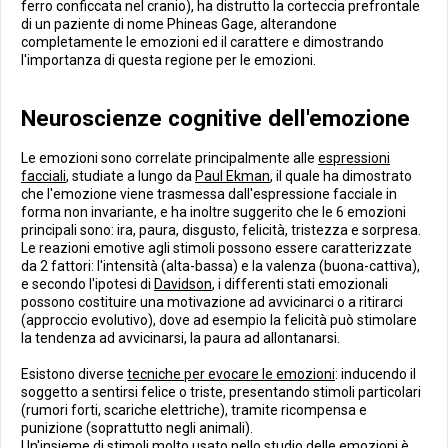
ferro conficcata nel cranio), ha distrutto la corteccia prefrontale
di un paziente di nome Phineas Gage, alterandone
completamente le emozioni ed il carattere e dimostrando
l'importanza di questa regione per le emozioni.
Neuroscienze cognitive dell'emozione
Le emozioni sono correlate principalmente alle
espressioni
facciali
, studiate a lungo da
Paul Ekman
, il quale ha dimostrato
che l'emozione viene trasmessa dall'espressione facciale in
forma non invariante, e ha inoltre suggerito che le 6 emozioni
principali sono: ira, paura, disgusto, felicità, tristezza e sorpresa.
Le reazioni emotive agli stimoli possono essere caratterizzate
da 2 fattori: l'intensità (alta-bassa) e la valenza (buona-cattiva),
e secondo l'ipotesi di
Davidson
, i differenti stati emozionali
possono costituire una motivazione ad avvicinarci o a ritirarci
(approccio evolutivo), dove ad esempio la felicità può stimolare
la tendenza ad avvicinarsi, la paura ad allontanarsi.
Esistono diverse
tecniche per evocare le emozioni
: inducendo il
soggetto a sentirsi felice o triste, presentando stimoli particolari
(rumori forti, scariche elettriche), tramite ricompensa e
punizione (soprattutto negli animali).
Un'insieme di stimoli molto usato nello studio delle emozioni è