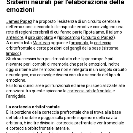
Sistemi neurali per l'elaborazione delle
emozioni
James Papez
ha proposto l'esistenza di un circuito cerebrale
dell'emozione, secondo lui le risposte emotive coinvolgono una
rete di regioni cerebrali di cui fanno parte l'
ipotalamo
, il
talamo
anteriore
, il
giro cingolato
e l'
ippocampo
(
circuito di Papez
).
A questa lista
MacLean
aggiunse l'
amigdala
, la
corteccia
orbitofrontale
e certe porzioni dei
gangli della base
(
sistema
limbico
).
Studi successivi han poi dimostrato che l'ippocampo è più
rilevante per i compiti di memoria che per le emozioni, inoltre
oggi si ritiene che l'emozione non è relegata in un singolo circuito
neurologico, ma coinvolge diversi circuiti a seconda del tipo di
emozione.
Esistono quindi aree polifunzionali ed aree più specializzate alle
emozioni, tra queste spiccano la
corteccia orbitofrontale
e
l'
amigdala
.
La corteccia orbitofrontale
E' la porzione della corteccia prefrontale che si trova alla base
del lobo frontale e poggia sulla parete superiore della cavità
orbitaria, è inoltre divisa in: corteccia prefrontale ventromediale
e corteccia orbitofrontale laterale.