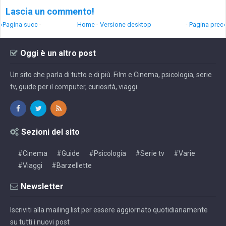
Lascia un commento!
‹Pagina succ
-
Home
-
Versione desktop
-
Pagina prec›
Oggi è un altro post
Un sito che parla di tutto e di più. Film e Cinema, psicologia, serie
tv, guide per il computer, curiosità, viaggi.
Sezioni del sito
#Cinema
#Guide
#Psicologia
#Serie tv
#Varie
#Viaggi
#Barzellette
Newsletter
Iscriviti alla mailing list per essere aggiornato quotidianamente
su tutti i nuovi post