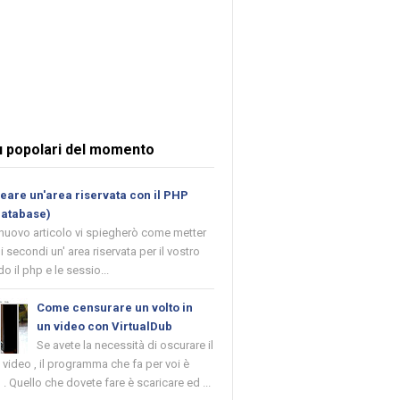
ù popolari del momento
are un'area riservata con il PHP
database)
 nuovo articolo vi spiegherò come metter
i secondi un' area riservata per il vostro
o il php e le sessio...
Come censurare un volto in
un video con VirtualDub
Se avete la necessità di oscurare il
n video , il programma che fa per voi è
 . Quello che dovete fare è scaricare ed ...