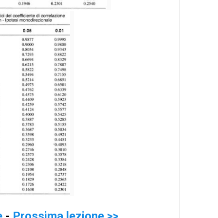
e
-
Prossima lezione >>