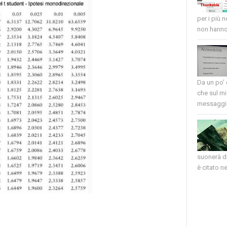
per i più 
non hanno 
Da un po'
che sul mi
messaggio
suonerà di
è citato nel