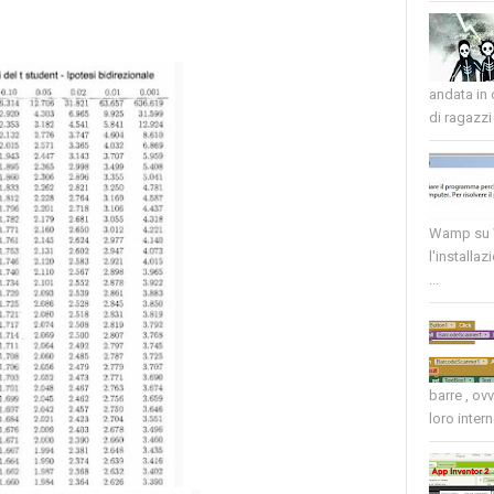
andata in
di ragazzi 
Wamp su W
l'installaz
...
barre , ov
loro intern