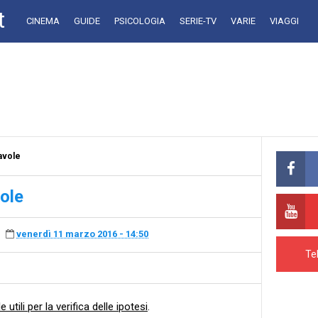
t
CINEMA
GUIDE
PSICOLOGIA
SERIE-TV
VARIE
VIAGGI
Tavole
vole
venerdì 11 marzo 2016 - 14:50
Te
e utili per la verifica delle ipotesi
.