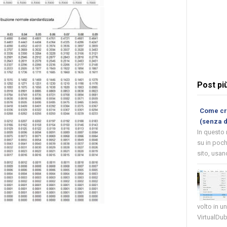
Post pi
Come cre
(senza 
In questo
su in poch
sito, usand
volto in u
VirtualDub