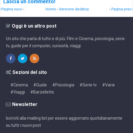
Lascia un commento!
‹Pagina succ
-
Home
-
Versione desktop
-
Pagina prec›
Oggi è un altro post
Un sito che parla di tutto e di più. Film e Cinema, psicologia, serie
tv, guide per il computer, curiosità, viaggi.
Sezioni del sito
#Cinema
#Guide
#Psicologia
#Serie tv
#Varie
#Viaggi
#Barzellette
Newsletter
Iscriviti alla mailing list per essere aggiornato quotidianamente
su tutti i nuovi post