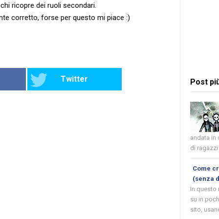
chi ricopre dei ruoli secondari.
te corretto, forse per questo mi piace :)
Twitter
Post pi
andata in
di ragazzi 
Come cre
(senza 
In questo
su in poch
sito, usand