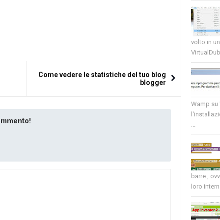
volto in u
VirtualDub
Come vedere le statistiche del tuo blog
blogger
Wamp su W
l'installaz
commento!
...
barre , ov
loro intern