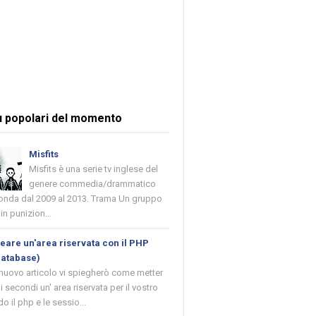
ù popolari del momento
Misfits
Misfits è una serie tv inglese del
genere commedia/drammatico
 onda dal 2009 al 2013. Trama Un gruppo
in punizion...
are un'area riservata con il PHP
database)
 nuovo articolo vi spiegherò come metter
i secondi un' area riservata per il vostro
o il php e le sessio...