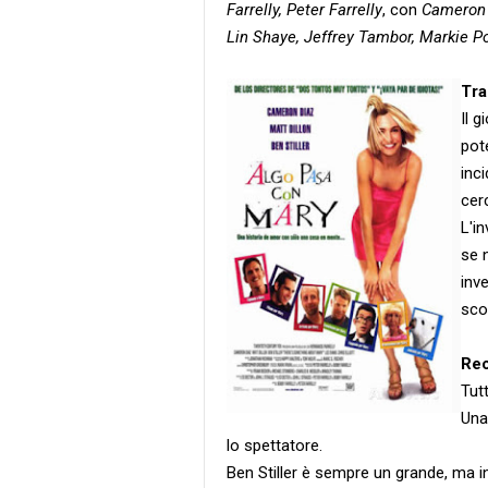
Farrelly, Peter Farrelly
, con
Cameron D
Lin Shaye, Jeffrey Tambor, Markie Po
Tr
Il 
pot
inci
cer
L'i
se 
inve
sco
Re
Tutt
Una
lo spettatore.
Ben Stiller è sempre un grande, ma in