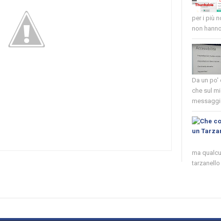
per i più 
non hanno 
Da un po'
che sul mi
messaggio
ma qualcun
tarzanello 