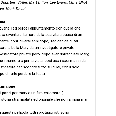
iaz, Ben Stiller, Matt Dillon, Lee Evans, Chris Elliott,
st, Keith David
.
ama
giovane Ted perde l'appuntamento con quella che
eva diventare l'amore della sua vita a causa di un
dente, così, diversi anni dopo, Ted decide di far
care la bella Mary da un investigatore privato.
nvestigatore privato però, dopo aver rintracciato Mary,
ne innamora a prima vista, così usa i suoi mezzi da
stigatore per scoprire tutto su di lei, con il solo
po di farle perdere la testa.
censione
i pazzi per mary è un film esilarante :)
 storia strampalata ed originale che non annoia mai
 questa pellicola tutti i protagonisti sono