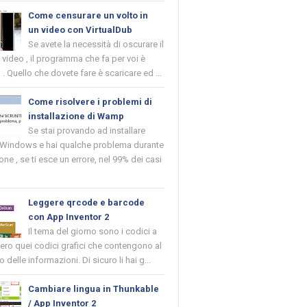
Come censurare un volto in
un video con VirtualDub
Se avete la necessità di oscurare il
n video , il programma che fa per voi è
 . Quello che dovete fare è scaricare ed ...
Come risolvere i problemi di
installazione di Wamp
Se stai provando ad installare
indows e hai qualche problema durante
ione , se ti esce un errore, nel 99% dei casi
Leggere qrcode e barcode
con App Inventor 2
Il tema del giorno sono i codici a
vero quei codici grafici che contengono al
o delle informazioni. Di sicuro li hai g...
Cambiare lingua in Thunkable
/ App Inventor 2