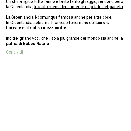
Un clima rigido tutto l'anno e tanto tanto ghiaggio, rendono però
la Groenlandia,
lo stato meno densamente popolato del pianeta
.
La Groenlandia è comunque famosa anche per altre cose.
In Groenlandia abbiamo il famoso fenomeno dell'
aurora
boreale
ed il
sole a mezzanotte
.
Inoltre, girano voci, che
l'isola più grande del mondo
sia anche
la
patria di Babbo Natale
.
Condividi