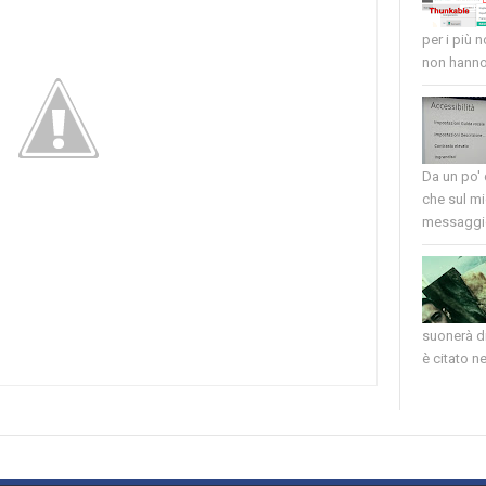
per i più 
non hanno 
Da un po'
che sul mi
messaggio
suonerà di
è citato nel