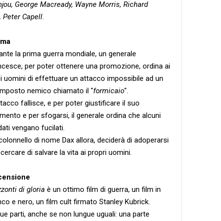
jou, George Macready, Wayne Morris, Richard
 Peter Capell
.
ama
ante la prima guerra mondiale, un generale
ncesce, per poter ottenere una promozione, ordina ai
i uomini di effettuare un attacco impossibile ad un
mposto nemico chiamato il "
formicaio
".
ttacco fallisce, e per poter giustificare il suo
limento e per sfogarsi, il generale ordina che alcuni
dati vengano fucilati.
colonnello di nome Dax allora, deciderà di adoperarsi
 cercare di salvare la vita ai propri uomini.
censione
zzonti di gloria
è un ottimo film di guerra, un film in
nco e nero, un film cult firmato Stanley Kubrick.
due parti, anche se non lungue uguali: una parte