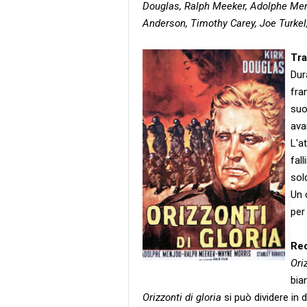
Douglas, Ralph Meeker, Adolphe Men
Anderson, Timothy Carey, Joe Turkel,
Tr
Dur
fra
suo
ava
L'a
fal
sol
Un 
per
Re
Ori
bia
Orizzonti di gloria
si può dividere in 