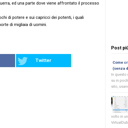
i guerra, ed una parte dove viene affrontato il processo
chi di potere e sui capricci dei potenti, i quali
rte di migliaia di uomini.
Post pi
Twitter
Come cre
(senza 
In questo
su in poch
sito, usand
volto in u
VirtualDub