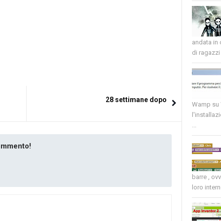
andata in
di ragazzi 
28 settimane dopo
Wamp su W
l'installaz
...
commento!
barre , ov
loro intern