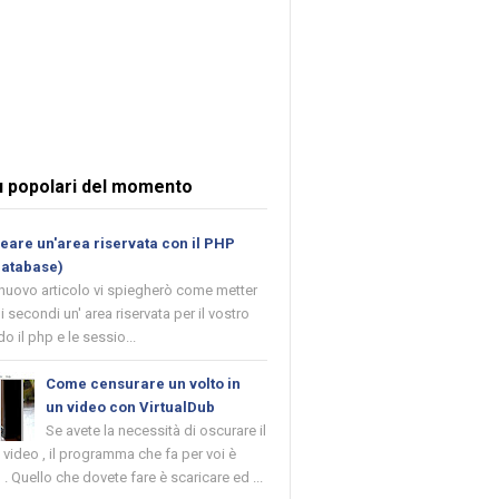
ù popolari del momento
are un'area riservata con il PHP
database)
 nuovo articolo vi spiegherò come metter
i secondi un' area riservata per il vostro
o il php e le sessio...
Come censurare un volto in
un video con VirtualDub
Se avete la necessità di oscurare il
n video , il programma che fa per voi è
 . Quello che dovete fare è scaricare ed ...