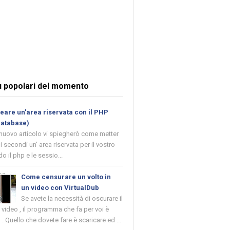
ù popolari del momento
are un'area riservata con il PHP
database)
 nuovo articolo vi spiegherò come metter
i secondi un' area riservata per il vostro
o il php e le sessio...
Come censurare un volto in
un video con VirtualDub
Se avete la necessità di oscurare il
n video , il programma che fa per voi è
 . Quello che dovete fare è scaricare ed ...