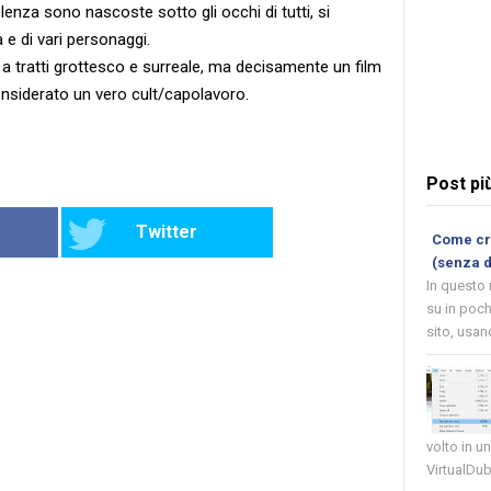
enza sono nascoste sotto gli occhi di tutti, si
e di vari personaggi.
, a tratti grottesco e surreale, ma decisamente un film
considerato un vero cult/capolavoro.
Post pi
Twitter
Come cre
(senza 
In questo
su in poch
sito, usand
volto in u
VirtualDub