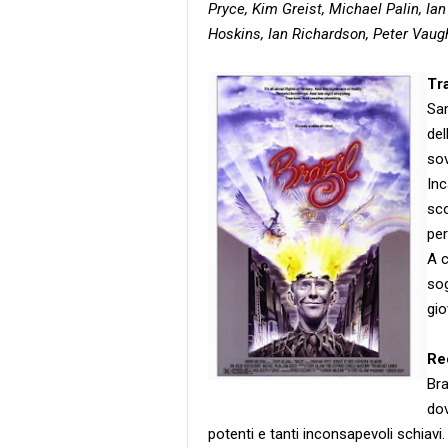
Pryce, Kim Greist, Michael Palin, Ia
Hoskins, Ian Richardson, Peter Vau
Tr
Sam
del
sov
Inc
sco
per
A c
sog
gi
Re
Bra
dov
potenti e tanti inconsapevoli schiavi.