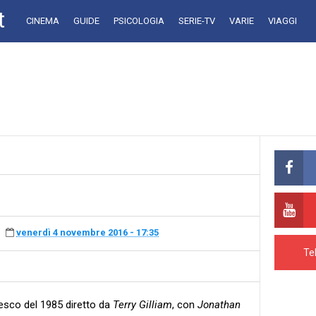
t
CINEMA
GUIDE
PSICOLOGIA
SERIE-TV
VARIE
VIAGGI
venerdì 4 novembre 2016 - 17:35
Te
tesco del 1985 diretto da
Terry Gilliam
, con
Jonathan