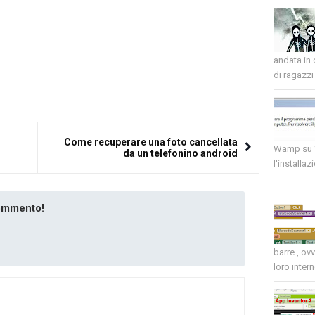
andata in
di ragazzi 
Come recuperare una foto cancellata
Wamp su W
da un telefonino android
l'installaz
...
commento!
barre , ov
loro intern