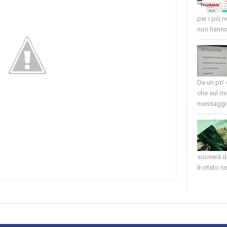
per i più 
non hanno 
Da un po'
che sul mi
messaggio
suonerà di
è citato nel