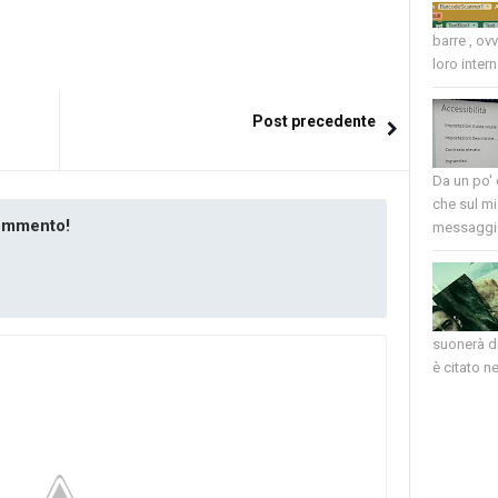
barre , ov
loro intern
Post precedente
Da un po'
che sul mi
commento!
messaggio
suonerà di
è citato nel