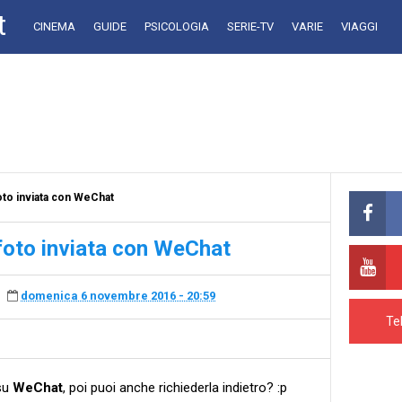
t
CINEMA
GUIDE
PSICOLOGIA
SERIE-TV
VARIE
VIAGGI
oto inviata con WeChat
foto inviata con WeChat
domenica 6 novembre 2016 - 20:59
Te
 su
WeChat
, poi puoi anche richiederla indietro? :p