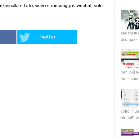
...
re/annullare foto, video e messaggi di wechat, solo
andata in
Twitter
di ragazzi 
per i più 
non hanno 
volto in u
VirtualDub