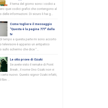
Il tema del giorno sono i codici a
vero quei codici grafici che contengono al
o delle informazioni. Di sicuro li hai g...
Come togliere il messaggio
"Questa è la pagina 777" dalla
tv
 di tempo a questa parte mi sono accorto
o televisore è apparso un antipatico
 sullo schermo che dice "...
Le otto prove di Ozaki
Se avete visto il remake di Point
Break , il nome Ono Ozaki non vi
 certo nuovo. Questo signor Ozaki infatti,
 film ...