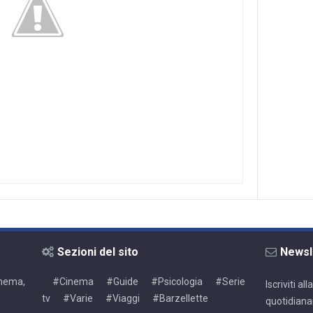
Sezioni del sito
Newsl
Cinema,
#Cinema
#Guide
#Psicologia
#Serie
Iscriviti a
tv
#Varie
#Viaggi
#Barzellette
quotidiana