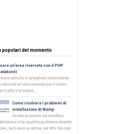
ù popolari del momento
are un'area riservata con il PHP
database)
 nuovo articolo vi spiegherò come metter
i secondi un' area riservata per il vostro
o il php e le sessio...
Come risolvere i problemi di
installazione di Wamp
Se stai provando ad installare
indows e hai qualche problema durante
ione , se ti esce un errore, nel 99% dei casi