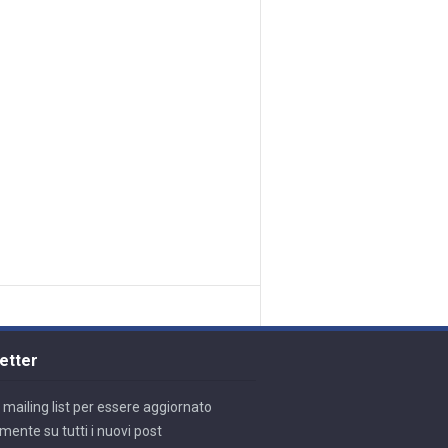
etter
lla mailing list per essere aggiornato
mente su tutti i nuovi post