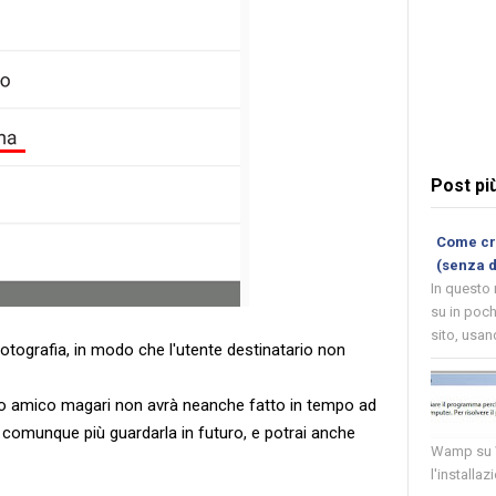
Post pi
Come cre
(senza 
In questo
su in poch
sito, usand
 fotografia, in modo che l'utente destinatario non
tuo amico magari non avrà neanche fatto in tempo ad
 comunque più guardarla in futuro, e potrai anche
Wamp su W
l'installaz