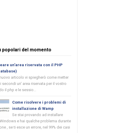
ù popolari del momento
are un'area riservata con il PHP
database)
 nuovo articolo vi spiegherò come metter
i secondi un' area riservata per il vostro
o il php e le sessio...
Come risolvere i problemi di
installazione di Wamp
Se stai provando ad installare
indows e hai qualche problema durante
ione , se ti esce un errore, nel 99% dei casi