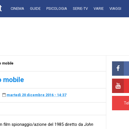
t
CINEMA
GUIDE
PSICOLOGIA
SERIE-TV
VARIE
VIAGGI
o mobile
o mobile
martedì 20 dicembre 2016 - 14:37
Te
n film spionaggio/azione del 1985 diretto da
John