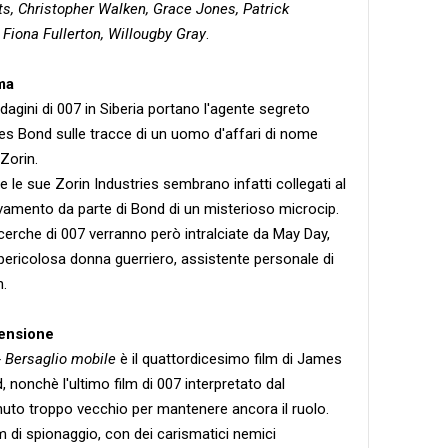
s, Christopher Walken, Grace Jones, Patrick
Fiona Fullerton, Willougby Gray
.
ma
ndagini di 007 in Siberia portano l'agente segreto
s Bond sulle tracce di un uomo d'affari di nome
Zorin.
e le sue Zorin Industries sembrano infatti collegati al
ovamento da parte di Bond di un misterioso microcip.
icerche di 007 verranno però intralciate da May Day,
pericolosa donna guerriero, assistente personale di
n.
ensione
- Bersaglio mobile
è il quattordicesimo film di James
, nonchè l'ultimo film di 007 interpretato dal
uto troppo vecchio per mantenere ancora il ruolo.
m di spionaggio, con dei carismatici nemici