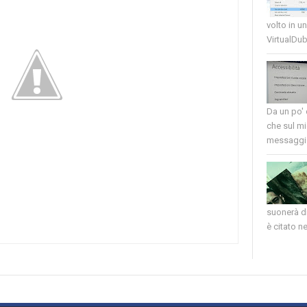
volto in u
VirtualDub
Da un po'
che sul mi
messaggio
suonerà di
è citato nel