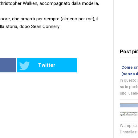
 Christopher Walken, accompagnato dalla modella,
oore, che rimarrà per sempre (almeno per me), il
lla storia, dopo Sean Connery.
Post pi
Twitter
Come cre
(senza 
In questo
su in poch
sito, usand
Wamp su W
l'installaz