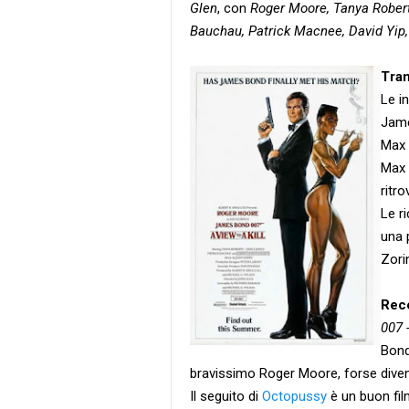
Glen
, con
Roger Moore, Tanya Robert
Bauchau, Patrick Macnee, David Yip, 
Tra
Le i
Jame
Max 
Max 
ritr
Le r
una 
Zori
Rec
007 
Bond
bravissimo Roger Moore, forse diven
Il seguito di
Octopussy
è un buon fil