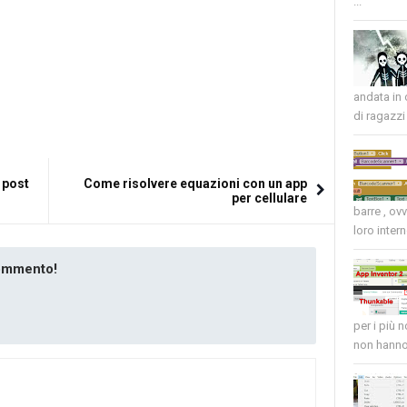
...
andata in
di ragazzi 
 post
Come risolvere equazioni con un app
per cellulare
barre , ov
loro intern
commento!
per i più 
non hanno 