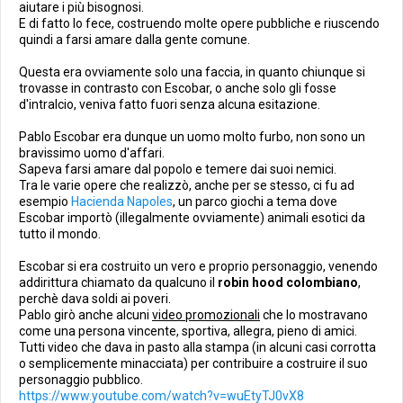
aiutare i più bisognosi.
E di fatto lo fece, costruendo molte opere pubbliche e riuscendo
quindi a farsi amare dalla gente comune.
Questa era ovviamente solo una faccia, in quanto chiunque si
trovasse in contrasto con Escobar, o anche solo gli fosse
d'intralcio, veniva fatto fuori senza alcuna esitazione.
Pablo Escobar era dunque un uomo molto furbo, non sono un
bravissimo uomo d'affari.
Sapeva farsi amare dal popolo e temere dai suoi nemici.
Tra le varie opere che realizzò, anche per se stesso, ci fu ad
esempio
Hacienda Napoles
, un parco giochi a tema dove
Escobar importò (illegalmente ovviamente) animali esotici da
tutto il mondo.
Escobar si era costruito un vero e proprio personaggio, venendo
addirittura chiamato da qualcuno il
robin hood colombiano
,
perchè dava soldi ai poveri.
Pablo girò anche alcuni
video promozionali
che lo mostravano
come una persona vincente, sportiva, allegra, pieno di amici.
Tutti video che dava in pasto alla stampa (in alcuni casi corrotta
o semplicemente minacciata) per contribuire a costruire il suo
personaggio pubblico.
https://www.youtube.com/watch?v=wuEtyTJ0vX8