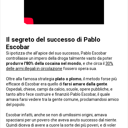
Il segreto del successo di Pablo
Escobar
Si ipotizza che all'apice del suo successo, Pablo Escobar
controllasse un impero della droga talmente vasto da poter
produrre l'80% della cocaina nel mondo
, e che circa il
30%
delle armi illegali in circolazione
fossero opera sua.
Oltre alla famosa strategia
plato o plomo
, il metodo forse più
efficace di Escobar era quello di
farsi amare dalla gente
.
Ospedali, chiese, campi da calcio, scuole, opere pubbliche, e
tanto altro fece costruire e finanziò Pablo Escobar, il quale
amava farsi vedere tra la gente comune, proclamandosi amico
del popolo.
Escobar infatti, anche se non di umilissimi origini, amava
spacciarsi per un povero che aveva avuto successo dal niente.
Quindi diceva di avere a cuore la sorte dei più poveri, e di voler