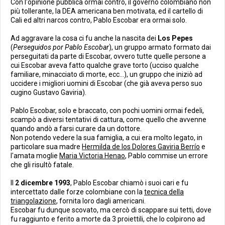
Con l'opinione pubblica ormai contro, il governo colombiano non
più tollerante, la DEA americana ben motivata, ed il cartello di
Cali ed altri narcos contro, Pablo Escobar era ormai solo.
Ad aggravare la cosa ci fu anche la nascita dei
Los Pepes
(
Perseguidos por Pablo Escobar
), un gruppo armato formato dai
perseguitati da parte di Escobar, ovvero tutte quelle persone a
cui Escobar aveva fatto qualche grave torto (ucciso qualche
familiare, minacciato di morte, ecc...), un gruppo che iniziò ad
uccidere i migliori uomini di Escobar (che già aveva perso suo
cugino Gustavo Gaviria).
Pablo Escobar, solo e braccato, con pochi uomini ormai fedeli,
scampò a diversi tentativi di cattura, come quello che avvenne
quando andò a farsi curare da un dottore.
Non potendo vedere la sua famiglia, a cui era molto legato, in
particolare sua madre
Hermilda de los Dolores Gaviria Berrío
e
l'amata moglie
Maria Victoria Henao
, Pablo commise un errore
che gli risultò fatale.
Il
2 dicembre 1993
, Pablo Escobar chiamò i suoi cari e fu
intercettato dalle forze colombiane con la
tecnica della
triangolazione
, fornita loro dagli americani.
Escobar fu dunque scovato, ma cercò di scappare sui tetti, dove
fu raggiunto e ferito a morte da 3 proiettili, che lo colpirono ad