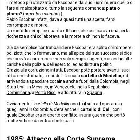
Il metodo più utilizzato da Escobar e dai suoi uomini, era quello di
fare al malcapitato di turno la seguente domanda:
plata o
plomo
? (
argento o piombo
?).
Pablo Escobar infatti, dava a quasi tutti una scelta, farsi
corrompere o morire.
Un metodo semplice quanto efficace, che assicurava una certa
ricchezza a chi collaborava, e la morte a chi non lo faceva.
Già da semplice contrabbandiere Escobar era solito corrompere i
poliziotti che lo fermavano, ma all'apice del suo successo si dice
che arrivò a corrompere non solo semplici agenti, ma anche alte
cariche della polizia, dell'esercito, ed addirittura politici.
Grazie alla corruzione infatti, Escobar poté portare avanti i suoi
affari indisturbato, creando il famoso
cartello di Medellin
, ed
arrivando a spacciare cocaina anche fuori dalla Colombia, negli
Stati Uniti
, in
Messico
, in
Venezuela
, nella
Repubblica
Dominicana
, a
Porto Rico
, e addirittura in
Spagna
.
Ovviamente il
cartello di Medellín
non fu il solo ad operare in
quegli anni in Colombia, c'era anche il
cartello di Cali
, con il
quale Escobar era in aperto conflitto, in una guerra che portò
molte vittime da entrambe le parti.
1985: Attacco alla Corte Suprema