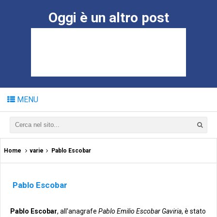
Oggi è un altro post
MENU
Home
varie
Pablo Escobar
Pablo Escobar
Pablo Escobar
, all'anagrafe
Pablo Emilio Escobar Gaviria
, è stato