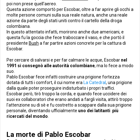
poi non prese quell'aereo.
Questa azione comportò per Escobar, oltre a far aprire gli occhi a
molte persone comuni sulla sua reale natura, anche una reale
azione da parte degli stati uniti contro il cartello della droga
colombiana.
In questo attentato infatti, morirono anche due americani, e
questa fu la goccia che fece traboccare il vaso, e che portò il
presidente
Bush
a far partire azioni concrete per la cattura di
Escobar.
Per cercare di salvarsi e per far calmare le acque, Escobar
nel
1991 si consegnò alle autorità colombiane
, ma lo fece a modo
suo.
Pablo Escobar fece infatti costruire una prigione fortezza
dotata di tutti i comfort, il cui nome era
La Catedral
, una prigione
dalla quale poter proseguire indisturbato i propri traffici.
Escobar però, tirò troppo la corda, e quando fece uccidere dei
suoi ex collaboratori che erano andati a fargli visita, attirò troppo
l'attenzione su di sè e fu costretto a scappare dalla sua prigione
personale, diventando ufficialmente
uno dei latitanti più
ricercati del mondo
.
La morte di Pablo Escobar