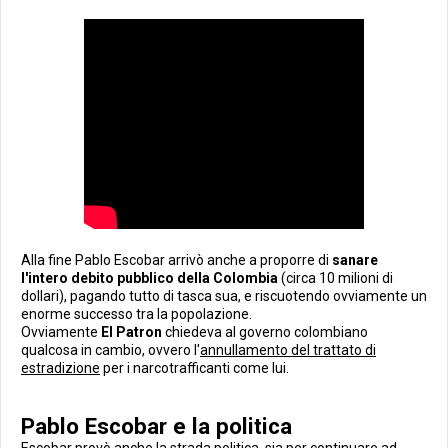
Alla fine Pablo Escobar arrivò anche a proporre di
sanare
l'intero debito pubblico della Colombia
(circa 10 milioni di
dollari), pagando tutto di tasca sua, e riscuotendo ovviamente un
enorme successo tra la popolazione.
Ovviamente
El Patron
chiedeva al governo colombiano
qualcosa in cambio, ovvero l'
annullamento del trattato di
estradizione
per i narcotrafficanti come lui.
Pablo Escobar e la politica
Escobar provò anche la strada politica, sia per continuare ad