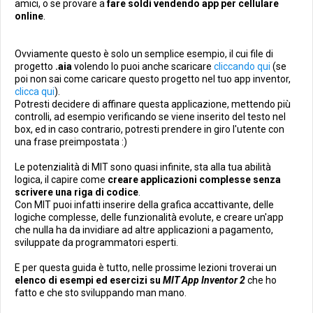
amici, o se provare a
fare soldi vendendo app per cellulare
online
.
Ovviamente questo è solo un semplice esempio, il cui file di
progetto
.aia
volendo lo puoi anche scaricare
cliccando qui
(se
poi non sai come caricare questo progetto nel tuo app inventor,
clicca qui
).
Potresti decidere di affinare questa applicazione, mettendo più
controlli, ad esempio verificando se viene inserito del testo nel
box, ed in caso contrario, potresti prendere in giro l'utente con
una frase preimpostata :)
Le potenzialità di MIT sono quasi infinite, sta alla tua abilità
logica, il capire come
creare applicazioni complesse senza
scrivere una riga di codice
.
Con MIT puoi infatti inserire della grafica accattivante, delle
logiche complesse, delle funzionalità evolute, e creare un'app
che nulla ha da invidiare ad altre applicazioni a pagamento,
sviluppate da programmatori esperti.
E per questa guida è tutto, nelle prossime lezioni troverai un
elenco di esempi ed esercizi su
MIT App Inventor 2
che ho
fatto e che sto sviluppando man mano.