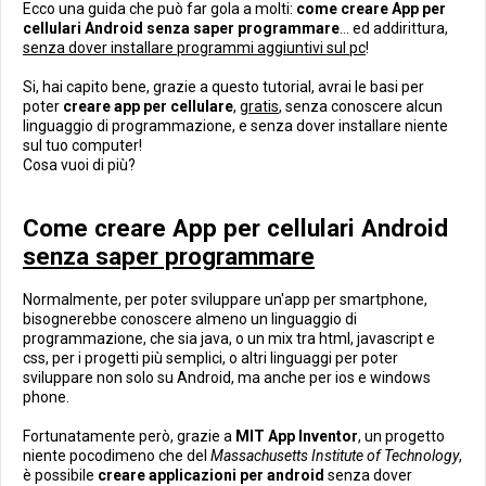
Ecco una guida che può far gola a molti:
come creare App per
cellulari Android senza saper programmare
... ed addirittura,
senza dover installare programmi aggiuntivi sul pc
!
Si, hai capito bene, grazie a questo tutorial, avrai le basi per
poter
creare app per cellulare
,
gratis
, senza conoscere alcun
linguaggio di programmazione, e senza dover installare niente
sul tuo computer!
Cosa vuoi di più?
Come creare App per cellulari Android
senza saper programmare
Normalmente, per poter sviluppare un'app per smartphone,
bisognerebbe conoscere almeno un linguaggio di
programmazione, che sia java, o un mix tra html, javascript e
css, per i progetti più semplici, o altri linguaggi per poter
sviluppare non solo su Android, ma anche per ios e windows
phone.
Fortunatamente però, grazie a
MIT App Inventor
, un progetto
niente pocodimeno che del
Massachusetts Institute of Technology
,
è possibile
creare applicazioni per android
senza dover