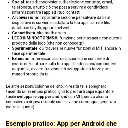
Social
: tasti di condivisione, di selezione contatto, email,
telefonata, e tutto ciò che possa servire a condividere
informazioni tra l'app ed i tuoi contatti
Archiviazione
: importante sezione per salvare dati sul
dispositivo in cui viene installata la tua app, tramite file,
database tinydb, oppure nel web
Connettività
: bluetooth e web
LEGO® MINDSTORMS®
: funzione per interagire con questo
prodotto della lego (che non conosco :p)
Sperimentale
: qui troverai le nuove funzioni di MIT, ancora in
fase sperimentale
Extension
: interessantissima sezione che consente di
installare/usufruire sulla tua app di estensioni/componenti
aggiuntivi, ovvero funzionalità sviluppate da terze parti,
magari proprio da te
Le altre sezioni/colonne del sito, in realtà te le spiegherò
facendo un esempio pratico, giusto per farti capire quanto è
facile
sviluppare app per android
con MIT, senza alcuna
conoscenza di java (il quale codice viene comunque generato
dietro le quinte).
Esempio pratico: App per Android che