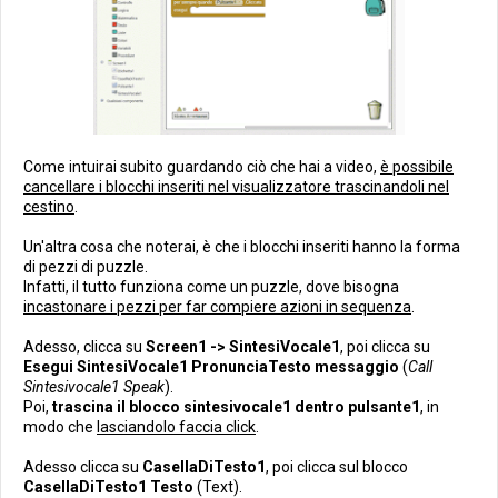
Come intuirai subito guardando ciò che hai a video,
è possibile
cancellare i blocchi inseriti nel visualizzatore trascinandoli nel
cestino
.
Un'altra cosa che noterai, è che i blocchi inseriti hanno la forma
di pezzi di puzzle.
Infatti, il tutto funziona come un puzzle, dove bisogna
incastonare i pezzi per far compiere azioni in sequenza
.
Adesso, clicca su
Screen1 -> SintesiVocale1
, poi clicca su
Esegui SintesiVocale1 PronunciaTesto messaggio
(
Call
Sintesivocale1 Speak
).
Poi,
trascina il blocco sintesivocale1 dentro pulsante1
, in
modo che
lasciandolo faccia click
.
Adesso clicca su
CasellaDiTesto1
, poi clicca sul blocco
CasellaDiTesto1 Testo
(Text).