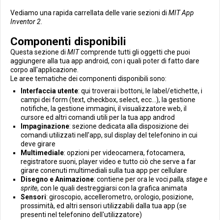
Vediamo una rapida carrellata delle varie sezioni di
MIT App
Inventor 2
.
Componenti disponibili
Questa sezione di
MIT
comprende tutti gli oggetti che puoi
aggiungere alla tua app android, con i quali poter di fatto dare
corpo all'applicazione.
Le aree tematiche dei componenti disponibili sono:
Interfaccia utente
: qui troverai i bottoni, le label/etichette, i
campi dei form (text, checkbox, select, ecc...), la gestione
notifiche, la gestione immagini, il visualizzatore web, il
cursore ed altri comandi utili per la tua app androd
Impaginazione
: sezione dedicata alla disposizione dei
comandi utilizzati nell'app, sul display del telefonino in cui
deve girare
Multimediale
: opzioni per videocamera, fotocamera,
registratore suoni, player video e tutto ciò che serve a far
girare conenuti multimediali sulla tua app per cellulare
Disegno e Animazione
: contiene per ora le voci
palla, stage e
sprite
, con le quali destreggiarsi con la grafica animata
Sensori
: giroscopio, accellerometro, orologio, posizione,
prossimità, ed altri sensori utilizzabili dalla tua app (se
presenti nel telefonino dell'utilizzatore)