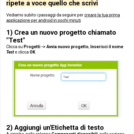
ripete a voce quello che scrivi
Vediamo subito i passaggi da seguire per
creare la tua prima
applicazione per android in pochi minuti
.
1) Crea un nuovo progetto chiamato
"Test"
Clicca su
Progetti -> Avvia nuovo progetto
,
Inserisci il nome
Test
e clicca
OK
.
2) Aggiungi un'Etichetta di testo
A sinistra, nella colonna
Componenti disponibili
, nella sezione