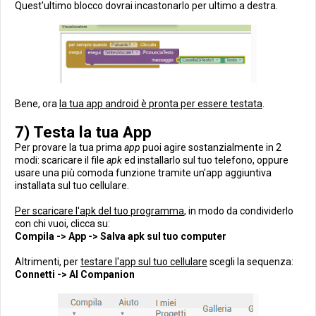
Quest'ultimo blocco dovrai incastonarlo per ultimo a destra.
Bene, ora
la tua app android è pronta per essere testata
.
7) Testa la tua App
Per provare la tua prima
app
puoi agire sostanzialmente in 2
modi: scaricare il file
apk
ed installarlo sul tuo telefono, oppure
usare una più comoda funzione tramite un'app aggiuntiva
installata sul tuo cellulare.
Per scaricare l'apk del tuo programma
, in modo da condividerlo
con chi vuoi, clicca su:
Compila -> App -> Salva apk sul tuo computer
Altrimenti, per
testare l'app sul tuo cellulare
scegli la sequenza:
Connetti -> Al Companion