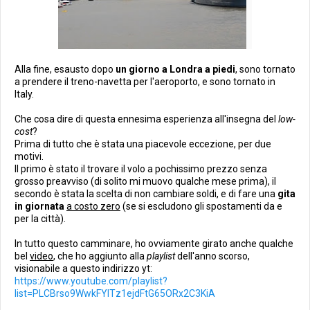
Alla fine, esausto dopo
un giorno a Londra a piedi
, sono tornato
a prendere il treno-navetta per l'aeroporto, e sono tornato in
Italy.
Che cosa dire di questa ennesima esperienza all'insegna del
low-
cost
?
Prima di tutto che è stata una piacevole eccezione, per due
motivi.
Il primo è stato il trovare il volo a pochissimo prezzo senza
grosso preavviso (di solito mi muovo qualche mese prima), il
secondo è stata la scelta di non cambiare soldi, e di fare una
gita
in giornata
a costo zero
(se si escludono gli spostamenti da e
per la città).
In tutto questo camminare, ho ovviamente girato anche qualche
bel
video
, che ho aggiunto alla
playlist
dell'anno scorso,
visionabile a questo indirizzo yt:
https://www.youtube.com/playlist?
list=PLCBrso9WwkFYlTz1ejdFtG65ORx2C3KiA