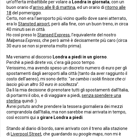
un'offerta imbattibile per volare a
Londra in giornata
, con un
buon orario d'
arrivo alle 8 di mattina
, ed un orario di
ritorno alle
18
del pomeriggio.
Certo, non era l'aeroporto più vicino quello dove sarei atterrato,
era lo
Stansted airport
, però alla fine, con un buon treno, in circa
40 minuti sei in città.
Ho così preso lo
Stansed Express
, l'equivalente del nostro
Malpensa Express
, che però aimè è decisamente più caro (circa
30 euro se non si prenota molto prima).
Ma veniamo al discorso
Londra a piedi in un giorno
.
Perchè a piedi direte voi, c'era già poco tempo.
Verissimo, ma avendo speso un discreto numero di euro per gli
spostamenti dagli aeroporti alla città (tanto da aver raggiunto il
costo dell'aereo), mi sono detto: "
se cambio i soldi finisce che ci
lascio giù un altro 50 euro in scioltezza
".
Da lì la mia decisione di prenotare tutti gli spostamenti dall'Italia,
di portarmi il cibo, e di viaggiare a piedi,
senza spendere una
sterlina
quindi :)
Avrei potuto anche prendere la tessera giornaliera dei mezzi
comprandola dall'Italia, ma non sarebbe mai arrivata in tempo,
così eccomi qui a
girare Londra a piedi
.
Stando al diario di bordo, sarei arrivato con il treno alla stazione
di
Liverpool Street
, che guardando su
google maps
, non mi è