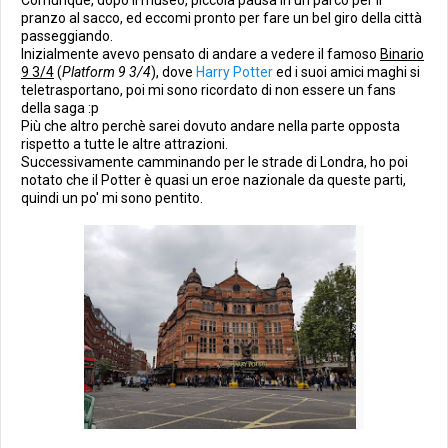
Comunque, dopo il museo, piccola pausa in un parco per il
pranzo al sacco, ed eccomi pronto per fare un bel giro della città
passeggiando.
Inizialmente avevo pensato di andare a vedere il famoso
Binario
9 3/4
(
Platform 9 3/4
), dove
Harry Potter
ed i suoi amici maghi si
teletrasportano, poi mi sono ricordato di non essere un fans
della saga :p
Più che altro perchè sarei dovuto andare nella parte opposta
rispetto a tutte le altre attrazioni.
Successivamente camminando per le strade di Londra, ho poi
notato che il Potter è quasi un eroe nazionale da queste parti,
quindi un po' mi sono pentito.