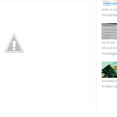
volto in u
VirtualDub
Da un po'
che sul mi
messaggio
suonerà di
è citato nel