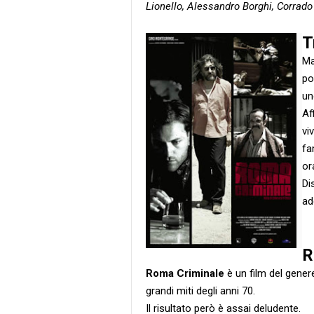
Lionello, Alessandro Borghi, Corrad
T
Ma
po
un
Af
vi
fa
or
Di
ad
R
Roma Criminale
è un film del genere
grandi miti degli anni 70.
Il risultato però è assai deludente.