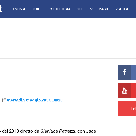
t
CINEMA
GUIDE
PSICOLOGIA
SERIE-TV
VARIE
VIAGGI
martedì 9 maggio 2017 - 08:30
Te
o del 2013 diretto da
Gianluca Petrazzi
, con
Luca