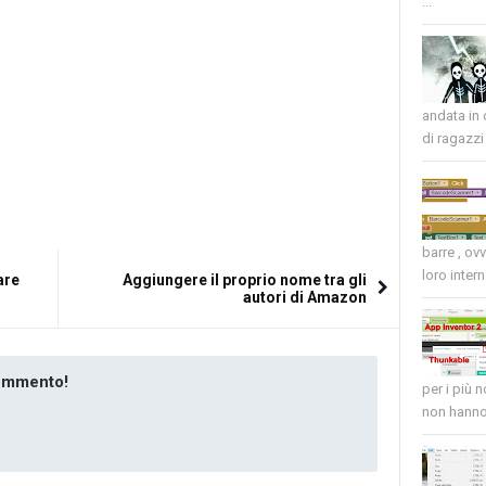
...
andata in
di ragazzi 
barre , ov
loro intern
are
Aggiungere il proprio nome tra gli
autori di Amazon
commento!
per i più 
non hanno 