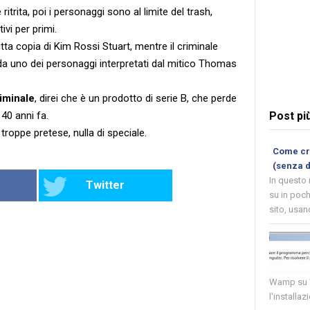
 ritrita, poi i personaggi sono al limite del trash,
ivi per primi.
ta copia di Kim Rossi Stuart, mentre il criminale
 uno dei personaggi interpretati dal mitico Thomas
iminale
, direi che è un prodotto di serie B, che perde
 40 anni fa.
Post pi
roppe pretese, nulla di speciale.
Come cre
(senza 
In questo
Twitter
su in poch
sito, usand
Wamp su W
l'installaz