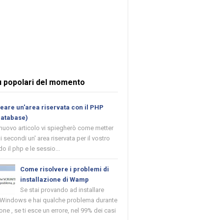
ù popolari del momento
are un'area riservata con il PHP
database)
 nuovo articolo vi spiegherò come metter
i secondi un' area riservata per il vostro
o il php e le sessio...
Come risolvere i problemi di
installazione di Wamp
Se stai provando ad installare
indows e hai qualche problema durante
ione , se ti esce un errore, nel 99% dei casi