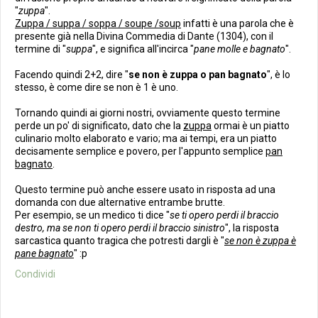
"
zuppa
".
Zuppa / suppa / soppa / soupe /soup
infatti è una parola che è
presente già nella Divina Commedia di Dante (1304), con il
termine di "
suppa
", e significa all'incirca "
pane molle e bagnato
".
Facendo quindi 2+2, dire "
se non è zuppa o pan bagnato
", è lo
stesso, è come dire se non è 1 è uno.
Tornando quindi ai giorni nostri, ovviamente questo termine
perde un po' di significato, dato che la
zuppa
ormai è un piatto
culinario molto elaborato e vario; ma ai tempi, era un piatto
decisamente semplice e povero, per l'appunto semplice
pan
bagnato
.
Questo termine può anche essere usato in risposta ad una
domanda con due alternative entrambe brutte.
Per esempio, se un medico ti dice "
se ti opero perdi il braccio
destro, ma se non ti opero perdi il braccio sinistro
", la risposta
sarcastica quanto tragica che potresti dargli è "
se non è zuppa è
pane bagnato
" :p
Condividi