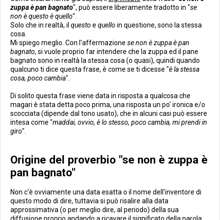
zuppa è pan bagnato
", può essere liberamente tradotto in "
se
non è questo è quello
".
Solo che in realtà, il
questo
e
quello
in questione, sono la stessa
cosa.
Mi spiego meglio. Con l'affermazione
se non è zuppa è pan
bagnato
, si vuole proprio far intendere che la zuppa ed il pane
bagnato sono in realtà la stessa cosa (o quasi), quindi quando
qualcuno ti dice questa frase, è come se ti dicesse "
è la stessa
cosa, poco cambia
".
Di solito questa frase viene data in risposta a qualcosa che
magari è stata detta poco prima, una risposta un po' ironica e/o
scocciata (dipende dal tono usato), che in alcuni casi può essere
intesa come "
maddai, ovvio, è lo stesso, poco cambia, mi prendi in
giro
".
Origine del proverbio "se non è zuppa è
pan bagnato"
Non c'è ovviamente una data esatta o il nome dell'inventore di
questo modo di dire, tuttavia si può risalire alla data
approssimativa (o per meglio dire, al periodo) della sua
diffusione proprio andando a ricavare il significato della parola