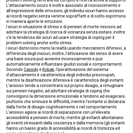
problem solving centrata sul compito e ricerca attiva di supporto.
L'attaccamento sicuro è inoltre associato al riconoscimento e
all'espressione delle emozioni, gli individui sicuri hanno accesso
ai ricordi negativi senza venirne sopraffatti e di solito esprimono
in maniera aperte le emozioni.
I sicuri in situazione di stress e di pensieri di morte riescono ad
adottare la strategia di ricerca di vicinanza senza esitare, inoltre
c'è la tendenza dei sicuri ad usare strategia di coping per il
problem solving anche sotto stress.
I sicuri distorcono meno la realtà usando meccanismi difensivi, a
differenza degli insicuri, inoltre, l'attivazione del senso di avere
una base sicura può avvenire inconsciamente e può
automaticamente influenzare giudizi sociali e comportamenti.
Secondo
Cassidy
e
Kobak
, l'iperattivazione del sistema
d'attaccamento è caratteristica degli individui preoccupati,
mentre la disattivazione difensiva è caratteristica degli evitanti.
L'ansioso tende a concentrarsi sul proprio disagio, a rimuginare
sui pensieri negativi, ad adottare strategie di coping che
coinvolgono la dimensione emozionale e tendono ad esagerare,
piuttosto che sminuire le difficoltà, mentre l'evitante si distanzia
dalla fonte di disagio cognitivamente o nel comportamento.
L'ansioso agisce ai ricordi di separazione con un'elevata
accessibilità a pensieri di morte, mentre gli evitanti allontanano
gli eventi stressanti dalla coscienza e dalla memoria (gli evitanti
hanno un basso grado di accessibilità ai ricordi di tristezza ed