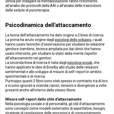
clinica per indagare la mentalizzazione fanno riferimento
all'analisi dei protocolli della AAI o all'analisi delle trascrizioni
delle sedute di psicoterapia.
Psicodinamica dell'attaccamento
La teoria dell'attaccamento ha dato origine a 2 linee di ricerca.
La prima ha avuto origine dagli
psicologi dello sviluppo
, i quali
hanno usato tecniche d'osservazione per studiare la relazione
genitore-bambino, tecnica ampliata poi dai clinici che hanno
usato interviste, per studiare lo stato della mente rispetto
all'attaccamento nei genitori.
La seconda linea di ricerca è nata dagli
psicologi sociali
, che
hanno applicato le idee di Bowlby allo studio delle relazioni
sentimentali e allo sviluppo di misure di self-report in ambito
sperimentale e di ricerca.
Purtroppo questi 2 filoni sono stati spesso in contrasto tra di loro
e si sono ignorati a vicenda i lavori, tensioni e divergenze a volte
presenti anche all'interno dello stesso filone.
Misure self-report dello stile d'attaccamento
Nella psicologia sociale e di personalità, gli stili d'attaccamento
sono concepiti come modelli sistematici di aspettative, bisogni,
strategie di regolazione delle emozioni e di comportamento