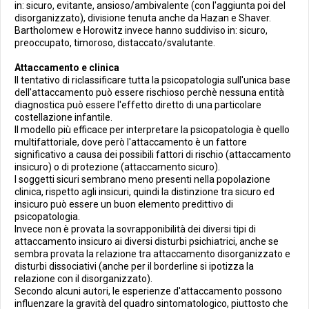
in: sicuro, evitante, ansioso/ambivalente (con l'aggiunta poi del
disorganizzato), divisione tenuta anche da Hazan e Shaver.
Bartholomew e Horowitz invece hanno suddiviso in: sicuro,
preoccupato, timoroso, distaccato/svalutante.
Attaccamento e clinica
Il tentativo di riclassificare tutta la psicopatologia sull'unica base
dell'attaccamento può essere rischioso perchè nessuna entità
diagnostica può essere l'effetto diretto di una particolare
costellazione infantile.
Il modello più efficace per interpretare la psicopatologia è quello
multifattoriale, dove però l'attaccamento è un fattore
significativo a causa dei possibili fattori di rischio (attaccamento
insicuro) o di protezione (attaccamento sicuro).
I soggetti sicuri sembrano meno presenti nella popolazione
clinica, rispetto agli insicuri, quindi la distinzione tra sicuro ed
insicuro può essere un buon elemento predittivo di
psicopatologia.
Invece non è provata la sovrapponibilità dei diversi tipi di
attaccamento insicuro ai diversi disturbi psichiatrici, anche se
sembra provata la relazione tra attaccamento disorganizzato e
disturbi dissociativi (anche per il borderline si ipotizza la
relazione con il disorganizzato).
Secondo alcuni autori, le esperienze d'attaccamento possono
influenzare la gravità del quadro sintomatologico, piuttosto che