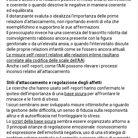
e coerente o quando descrive le negative in maniera coerente
ed equilibrata.
Il distanziante svaluta o idealizza l'importanza delle prime
relazioni d'attaccamento, non riportando eventi di vita che
esemplifichino e supportino le sue affermazioni.
Il preoccupato invece ha una coerenza del trascritto ridotta dal
coinvolgimento rabbioso ancora presente con la figura
genitoriale o da un'elevata ansia, o quando l'intervistato discute
delle proprie relazioni infantili come se fossero ancora attuali.
Le misure self-report relative alle relazioni intime risultano
correlate alla codifica delle scale dell'AAI
.
Anche i self-report, come l'AAI possono rilevare i processi
inconsci relativi all'attaccamento.
Stili d'attaccamento e regolazione degli affetti
Le ricerche che hanno usato self-report hanno confermato le
ipotesi dell'importanza di una
base sicura
per affrontare le
minacce e le fonti di stress.
I sicuri sembrano aver sviluppato misure ottimistiche a riguardo
la gestione delle difficoltà, un senso di fiducia sulla responsività
altrui e di autoefficacia nel fronteggiare lo stress.
Lo
script della base sicura
sembra essere organizzato attorno a
3 principali istanze di regolazione emozionale: riconoscimento
ed espressione dell'emotività negativa, uso di una strategia di