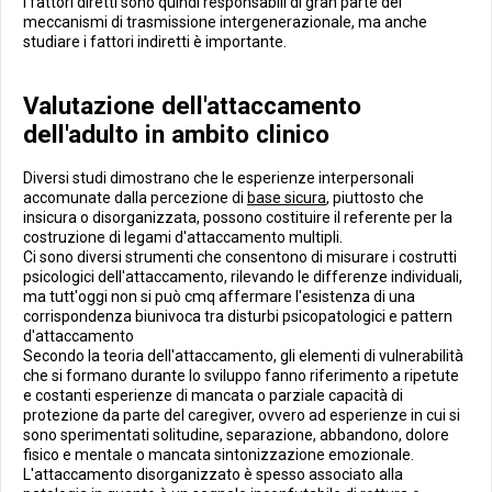
I fattori diretti sono quindi responsabili di gran parte dei
meccanismi di trasmissione intergenerazionale, ma anche
studiare i fattori indiretti è importante.
Valutazione dell'attaccamento
dell'adulto in ambito clinico
Diversi studi dimostrano che le esperienze interpersonali
accomunate dalla percezione di
base sicura
, piuttosto che
insicura o disorganizzata, possono costituire il referente per la
costruzione di legami d'attaccamento multipli.
Ci sono diversi strumenti che consentono di misurare i costrutti
psicologici dell'attaccamento, rilevando le differenze individuali,
ma tutt'oggi non si può cmq affermare l'esistenza di una
corrispondenza biunivoca tra disturbi psicopatologici e pattern
d'attaccamento
Secondo la teoria dell'attaccamento, gli elementi di vulnerabilità
che si formano durante lo sviluppo fanno riferimento a ripetute
e costanti esperienze di mancata o parziale capacità di
protezione da parte del caregiver, ovvero ad esperienze in cui si
sono sperimentati solitudine, separazione, abbandono, dolore
fisico e mentale o mancata sintonizzazione emozionale.
L'attaccamento disorganizzato è spesso associato alla