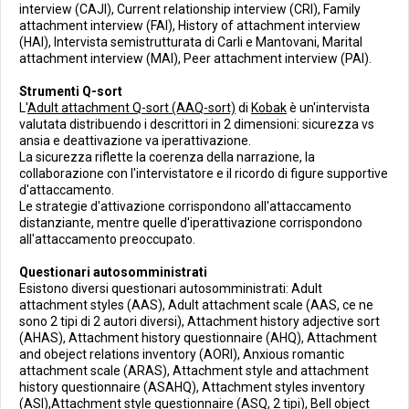
interview (CAJI), Current relationship interview (CRI), Family
attachment interview (FAI), History of attachment interview
(HAI), Intervista semistrutturata di Carli e Mantovani, Marital
attachment interview (MAI), Peer attachment interview (PAI).
Strumenti Q-sort
L'
Adult attachment Q-sort (AAQ-sort)
di
Kobak
è un'intervista
valutata distribuendo i descrittori in 2 dimensioni: sicurezza vs
ansia e deattivazione va iperattivazione.
La sicurezza riflette la coerenza della narrazione, la
collaborazione con l'intervistatore e il ricordo di figure supportive
d'attaccamento.
Le strategie d'attivazione corrispondono all'attaccamento
distanziante, mentre quelle d'iperattivazione corrispondono
all'attaccamento preoccupato.
Questionari autosomministrati
Esistono diversi questionari autosomministrati: Adult
attachment styles (AAS), Adult attachment scale (AAS, ce ne
sono 2 tipi di 2 autori diversi), Attachment history adjective sort
(AHAS), Attachment history questionnaire (AHQ), Attachment
and obeject relations inventory (AORI), Anxious romantic
attachment scale (ARAS), Attachment style and attachment
history questionnaire (ASAHQ), Attachment styles inventory
(ASI),Attachment style questionnaire (ASQ, 2 tipi), Bell object