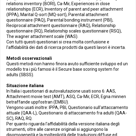
relations inventory (BORI), Ca-Mir, Experiences in close
relationships (ECR), Inventory of parent and peer attachment
(IPPA), Marital Q-sort (MQ-sort), Parental attachment
questionnaire (PAQ), Parental bonding instrument (PBI),
Reciprocal attachment questionnaire (RAQ), Relationship
questionnaire (RQ), Relationship scales questionnaire (RSQ),
The wagner attachment scale (WAS).
Con tutti questi questionari si crea molta confusione e
l'affidabilità dei dati di ricerca prodotti da questi lavori è incerta.
Metodi osservazionali
Questi metodi non hanno finora avuto sufficiente sviluppo ed un
modello tra i più famosi è il Secure base scoring system for
adults (SBSS).
Situazione italiana
In Italia i questionari di autovalutazione usati sono 6: AAS,
Attachment movie test (AMT), ASQ, Ca-Mir, ECR, Egna minnen
betraffande uppfostran (EMBU).
Vengono usati inoltre: IPPA, PBI, Questionario sull'attaccamento
attuale (QAA-L), Questionario di attaccamento fra adulti (QAA-
SC), RAQ, RQ.
Per quanto riguarda l'affidabilità della versione italiana degli
strumenti, oltre alle carenze originali si aggiungono la
disomogeneità e la molteplicità delle traduzioni diffuse ed