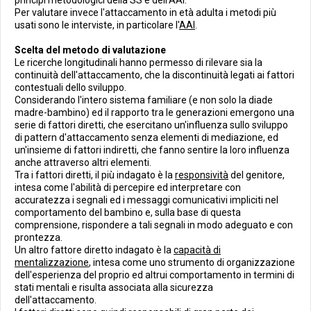
principi metodologici della SS e dell'AAI.
Per valutare invece l'attaccamento in età adulta i metodi più
usati sono le interviste, in particolare l'
AAI
.
Scelta del metodo di valutazione
Le ricerche longitudinali hanno permesso di rilevare sia la
continuità dell'attaccamento, che la discontinuità legati ai fattori
contestuali dello sviluppo.
Considerando l'intero sistema familiare (e non solo la diade
madre-bambino) ed il rapporto tra le generazioni emergono una
serie di fattori diretti, che esercitano un'influenza sullo sviluppo
di pattern d'attaccamento senza elementi di mediazione, ed
un'insieme di fattori indiretti, che fanno sentire la loro influenza
anche attraverso altri elementi.
Tra i fattori diretti, il più indagato è la
responsività
del genitore,
intesa come l'abilità di percepire ed interpretare con
accuratezza i segnali ed i messaggi comunicativi impliciti nel
comportamento del bambino e, sulla base di questa
comprensione, rispondere a tali segnali in modo adeguato e con
prontezza.
Un altro fattore diretto indagato è la
capacità di
mentalizzazione
, intesa come uno strumento di organizzazione
dell'esperienza del proprio ed altrui comportamento in termini di
stati mentali e risulta associata alla sicurezza
dell'attaccamento.