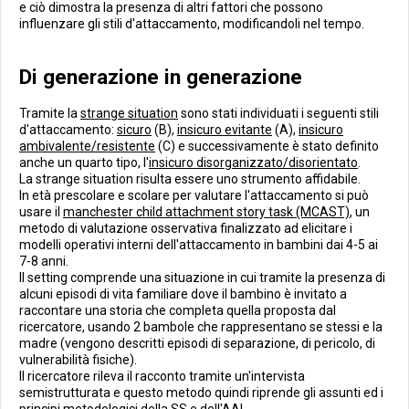
e ciò dimostra la presenza di altri fattori che possono
influenzare gli stili d'attaccamento, modificandoli nel tempo.
Di generazione in generazione
Tramite la
strange situation
sono stati individuati i seguenti stili
d'attaccamento:
sicuro
(B),
insicuro evitante
(A),
insicuro
ambivalente/resistente
(C) e successivamente è stato definito
anche un quarto tipo, l'
insicuro disorganizzato/disorientato
.
La strange situation risulta essere uno strumento affidabile.
In età prescolare e scolare per valutare l'attaccamento si può
usare il
manchester child attachment story task (MCAST)
, un
metodo di valutazione osservativa finalizzato ad elicitare i
modelli operativi interni dell'attaccamento in bambini dai 4-5 ai
7-8 anni.
Il setting comprende una situazione in cui tramite la presenza di
alcuni episodi di vita familiare dove il bambino è invitato a
raccontare una storia che completa quella proposta dal
ricercatore, usando 2 bambole che rappresentano se stessi e la
madre (vengono descritti episodi di separazione, di pericolo, di
vulnerabilità fisiche).
Il ricercatore rileva il racconto tramite un'intervista
semistrutturata e questo metodo quindi riprende gli assunti ed i