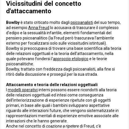
Vicissitudini del concetto
d'attaccamento
Bowlby
è stato criticato molto dagli
psicoanalisti
del suo tempo,
ad esempio
Anna Freud
lo accusava di trascurare il complesso
d'edipo e la sessualità infantile, elementi fondamentali del
pensiero psicoanalitico (la Freud però trascurava l'ambiente
esterno per focalizzarsi solo sulle vicissitudini istintuali).
Bowlby si preoccupava di trovare una base scientifica alla teoria
delle relazioni oggettuali e la teoria dell'attaccamento, nella
quale potevano fondersi l'
approccio etologico
e le teorie
psicoanalitiche.
Bowlby, trattato con freddezza dagli psicoanalisti, alla fine si
ritirò dalla discussione e proseguì per la sua strada.
Attaccamento e teoria delle relazioni oggettuali
I
modelli operativi
interni possono essere ricondotti alla teoria
delle relazioni oggettuali ed intesi come conseguenza
dell'interiorizzazione di esperienze ripetute con gli oggetti
primari, in base alle quali i bambini sviluppano aspettative
riguardo alle interazioni future, che vengono sistematizzate in
rappresentazioni mentali di esperienze emotive associate alle
interazioni che le hanno generate.
Anche nel concetto di
coazione a ripetere
di Freud, c'è