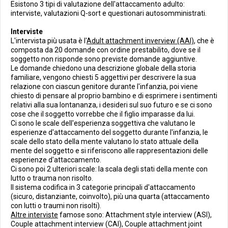
Esistono 3 tipi di valutazione dell'attaccamento adulto:
interviste, valutazioni Q-sort e questionari autosomministrati.
Interviste
L'intervista più usata è l'
Adult attachment inverview (AAI)
, che è
composta da 20 domande con ordine prestabilito, dove se il
soggetto non risponde sono previste domande aggiuntive.
Le domande chiedono una descrizione globale della storia
familiare, vengono chiesti 5 aggettivi per descrivere la sua
relazione con ciascun genitore durante l'infanzia, poi viene
chiesto di pensare al proprio bambino e di esprimere i sentimenti
relativi alla sua lontananza, i desideri sul suo futuro e se ci sono
cose che il soggetto vorrebbe che il figlio imparasse da lui.
Ci sono le scale dell'esperienza soggettiva che valutano le
esperienze d'attaccamento del soggetto durante l'infanzia, le
scale dello stato della mente valutano lo stato attuale della
mente del soggetto e si riferiscono alle rappresentazioni delle
esperienze d'attaccamento.
Ci sono poi 2 ulteriori scale: la scala degli stati della mente con
lutto o trauma non risolto.
Il sistema codifica in 3 categorie principali d'attaccamento
(sicuro, distanziante, coinvolto), più una quarta (attaccamento
con lutti o traumi non risolti).
Altre interviste
famose sono: Attachment style interview (ASI),
Couple attachment interview (CAI), Couple attachment joint