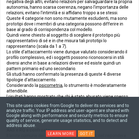
negativa degli altri, evitano relazioni per salvaguardare la propria
autonomia, hanno scarsa coerenza, negano l'importanza delle
relazioni, evitano l'intimità e si affidano troppo a se stessi.
Queste 4 categorie non sono mutamente escludenti, ma sono
prototipi dove i membri di una categoria possono differire in
base al grado di corrispondenza col modello.
Quindi viene chiesto al soggetto di scegliere il prototipo più
rappresentativo di sé e in che misura tali prototipi lo
rappresentano (scala da 1 a 7).
Lo stile d'attaccamento viene dunque valutato considerando il
profilo complessivo, ed i soggetti possono riconoscersi in stili
diversi anche in base a relazioni diverse ed esiste quindi un
pattern primario ed uno secondario.
Gli studi hanno confermato la presenza di queste 4 diverse
tipologie d'attaccamento.
Considerando la
psicometria
, lo strumento è moderatamente
attendibile.
I risultati hanno mostrato che chi è stato abusato viene spesso
classificato come timoroso, che i disturbi di personalità sono
This site uses cookies from Google to deliver its services and to
meno presenti nei sicuri, che i timorosi uomini sono violenti con
analyze traffic. Your IP address and user-agent are shared with
le mogli, che i distaccanti/svalutanti usano meno le chat come
Google along with performance and security metrics to ensure
base sicura.
quality of service, generate usage statistics, and to detect and
address abuse.
AAS e RQ a confronto
LEARN MORE
GOT IT
Il limite comune dei self-report è che i soggetti, nel rispondere