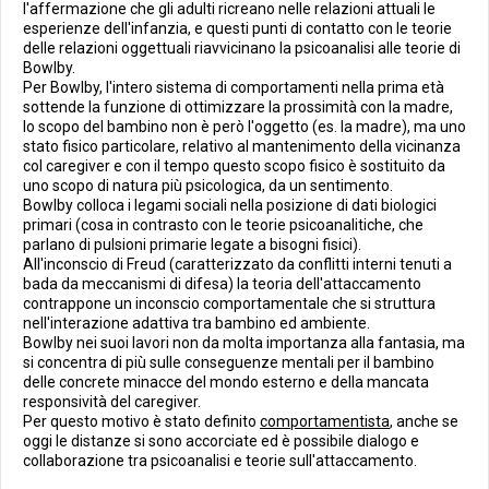
l'affermazione che gli adulti ricreano nelle relazioni attuali le
esperienze dell'infanzia, e questi punti di contatto con le teorie
delle relazioni oggettuali riavvicinano la psicoanalisi alle teorie di
Bowlby.
Per Bowlby, l'intero sistema di comportamenti nella prima età
sottende la funzione di ottimizzare la prossimità con la madre,
lo scopo del bambino non è però l'oggetto (es. la madre), ma uno
stato fisico particolare, relativo al mantenimento della vicinanza
col caregiver e con il tempo questo scopo fisico è sostituito da
uno scopo di natura più psicologica, da un sentimento.
Bowlby colloca i legami sociali nella posizione di dati biologici
primari (cosa in contrasto con le teorie psicoanalitiche, che
parlano di pulsioni primarie legate a bisogni fisici).
All'inconscio di Freud (caratterizzato da conflitti interni tenuti a
bada da meccanismi di difesa) la teoria dell'attaccamento
contrappone un inconscio comportamentale che si struttura
nell'interazione adattiva tra bambino ed ambiente.
Bowlby nei suoi lavori non da molta importanza alla fantasia, ma
si concentra di più sulle conseguenze mentali per il bambino
delle concrete minacce del mondo esterno e della mancata
responsività del caregiver.
Per questo motivo è stato definito
comportamentista
, anche se
oggi le distanze si sono accorciate ed è possibile dialogo e
collaborazione tra psicoanalisi e teorie sull'attaccamento.