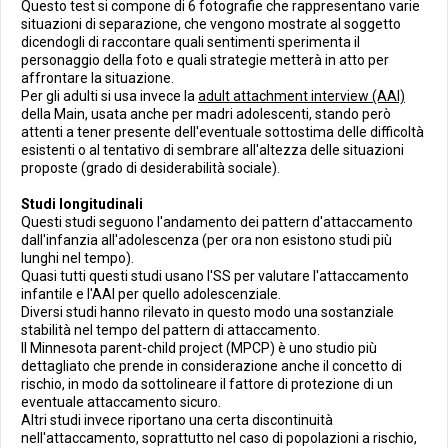
Questo test si compone di 6 fotografie che rappresentano varie
situazioni di separazione, che vengono mostrate al soggetto
dicendogli di raccontare quali sentimenti sperimenta il
personaggio della foto e quali strategie metterà in atto per
affrontare la situazione.
Per gli adulti si usa invece la
adult attachment interview (AAI)
della Main, usata anche per madri adolescenti, stando però
attenti a tener presente dell'eventuale sottostima delle difficoltà
esistenti o al tentativo di sembrare all'altezza delle situazioni
proposte (grado di desiderabilità sociale).
Studi longitudinali
Questi studi seguono l'andamento dei pattern d'attaccamento
dall'infanzia all'adolescenza (per ora non esistono studi più
lunghi nel tempo).
Quasi tutti questi studi usano l'SS per valutare l'attaccamento
infantile e l'AAI per quello adolescenziale.
Diversi studi hanno rilevato in questo modo una sostanziale
stabilità nel tempo del pattern di attaccamento.
Il Minnesota parent-child project (MPCP) è uno studio più
dettagliato che prende in considerazione anche il concetto di
rischio, in modo da sottolineare il fattore di protezione di un
eventuale attaccamento sicuro.
Altri studi invece riportano una certa discontinuità
nell'attaccamento, soprattutto nel caso di popolazioni a rischio,