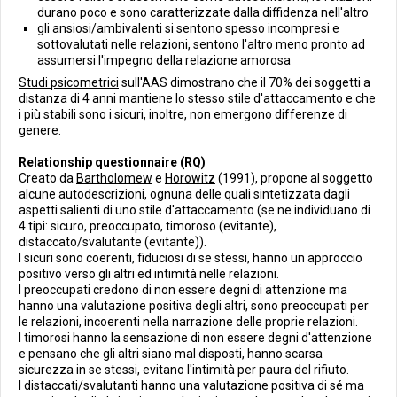
durano poco e sono caratterizzate dalla diffidenza nell'altro
gli ansiosi/ambivalenti si sentono spesso incompresi e
sottovalutati nelle relazioni, sentono l'altro meno pronto ad
assumersi l'impegno della relazione amorosa
Studi psicometrici
sull'AAS dimostrano che il 70% dei soggetti a
distanza di 4 anni mantiene lo stesso stile d'attaccamento e che
i più stabili sono i sicuri, inoltre, non emergono differenze di
genere.
Relationship questionnaire (RQ)
Creato da
Bartholomew
e
Horowitz
(1991), propone al soggetto
alcune autodescrizioni, ognuna delle quali sintetizzata dagli
aspetti salienti di uno stile d'attaccamento (se ne individuano di
4 tipi: sicuro, preoccupato, timoroso (evitante),
distaccato/svalutante (evitante)).
I sicuri sono coerenti, fiduciosi di se stessi, hanno un approccio
positivo verso gli altri ed intimità nelle relazioni.
I preoccupati credono di non essere degni di attenzione ma
hanno una valutazione positiva degli altri, sono preoccupati per
le relazioni, incoerenti nella narrazione delle proprie relazioni.
I timorosi hanno la sensazione di non essere degni d'attenzione
e pensano che gli altri siano mal disposti, hanno scarsa
sicurezza in se stessi, evitano l'intimità per paura del rifiuto.
I distaccati/svalutanti hanno una valutazione positiva di sé ma