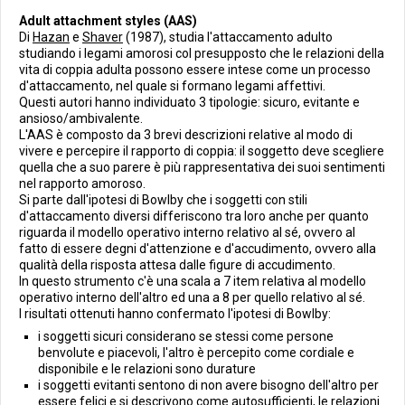
Adult attachment styles (AAS)
Di
Hazan
e
Shaver
(1987), studia l'attaccamento adulto
studiando i legami amorosi col presupposto che le relazioni della
vita di coppia adulta possono essere intese come un processo
d'attaccamento, nel quale si formano legami affettivi.
Questi autori hanno individuato 3 tipologie: sicuro, evitante e
ansioso/ambivalente.
L'AAS è composto da 3 brevi descrizioni relative al modo di
vivere e percepire il rapporto di coppia: il soggetto deve scegliere
quella che a suo parere è più rappresentativa dei suoi sentimenti
nel rapporto amoroso.
Si parte dall'ipotesi di Bowlby che i soggetti con stili
d'attaccamento diversi differiscono tra loro anche per quanto
riguarda il modello operativo interno relativo al sé, ovvero al
fatto di essere degni d'attenzione e d'accudimento, ovvero alla
qualità della risposta attesa dalle figure di accudimento.
In questo strumento c'è una scala a 7 item relativa al modello
operativo interno dell'altro ed una a 8 per quello relativo al sé.
I risultati ottenuti hanno confermato l'ipotesi di Bowlby:
i soggetti sicuri considerano se stessi come persone
benvolute e piacevoli, l'altro è percepito come cordiale e
disponibile e le relazioni sono durature
i soggetti evitanti sentono di non avere bisogno dell'altro per
essere felici e si descrivono come autosufficienti, le relazioni