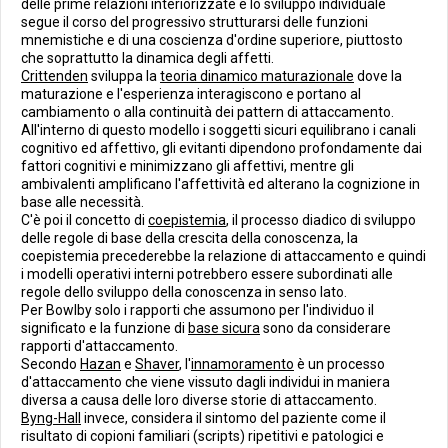
delle prime relazioni interiorizzate e lo sviluppo individuale
segue il corso del progressivo strutturarsi delle funzioni
mnemistiche e di una coscienza d'ordine superiore, piuttosto
che soprattutto la dinamica degli affetti.
Crittenden
sviluppa la
teoria dinamico maturazionale
dove la
maturazione e l'esperienza interagiscono e portano al
cambiamento o alla continuità dei pattern di attaccamento.
All'interno di questo modello i soggetti sicuri equilibrano i canali
cognitivo ed affettivo, gli evitanti dipendono profondamente dai
fattori cognitivi e minimizzano gli affettivi, mentre gli
ambivalenti amplificano l'affettività ed alterano la cognizione in
base alle necessità.
C'è poi il concetto di
coepistemia
, il processo diadico di sviluppo
delle regole di base della crescita della conoscenza, la
coepistemia precederebbe la relazione di attaccamento e quindi
i modelli operativi interni potrebbero essere subordinati alle
regole dello sviluppo della conoscenza in senso lato.
Per Bowlby solo i rapporti che assumono per l'individuo il
significato e la funzione di
base sicura
sono da considerare
rapporti d'attaccamento.
Secondo
Hazan
e
Shaver
, l'
innamoramento
è un processo
d'attaccamento che viene vissuto dagli individui in maniera
diversa a causa delle loro diverse storie di attaccamento.
Byng-Hall
invece, considera il sintomo del paziente come il
risultato di copioni familiari (scripts) ripetitivi e patologici e