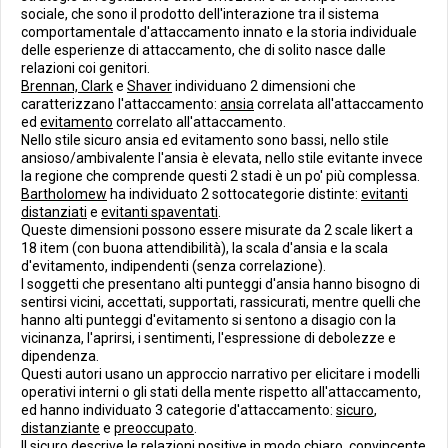
sociale, che sono il prodotto dell'interazione tra il sistema
comportamentale d'attaccamento innato e la storia individuale
delle esperienze di attaccamento, che di solito nasce dalle
relazioni coi genitori.
Brennan, Clark
e
Shaver
individuano 2 dimensioni che
caratterizzano l'attaccamento:
ansia
correlata all'attaccamento
ed
evitamento
correlato all'attaccamento.
Nello stile sicuro ansia ed evitamento sono bassi, nello stile
ansioso/ambivalente l'ansia è elevata, nello stile evitante invece
la regione che comprende questi 2 stadi è un po' più complessa.
Bartholomew
ha individuato 2 sottocategorie distinte:
evitanti
distanziati
e
evitanti spaventati
.
Queste dimensioni possono essere misurate da 2 scale likert a
18 item (con buona attendibilità), la scala d'ansia e la scala
d'evitamento, indipendenti (senza correlazione).
I soggetti che presentano alti punteggi d'ansia hanno bisogno di
sentirsi vicini, accettati, supportati, rassicurati, mentre quelli che
hanno alti punteggi d'evitamento si sentono a disagio con la
vicinanza, l'aprirsi, i sentimenti, l'espressione di debolezze e
dipendenza.
Questi autori usano un approccio narrativo per elicitare i modelli
operativi interni o gli stati della mente rispetto all'attaccamento,
ed hanno individuato 3 categorie d'attaccamento:
sicuro
,
distanziante
e
preoccupato
.
Il sicuro descrive le relazioni positive in modo chiaro, convincente