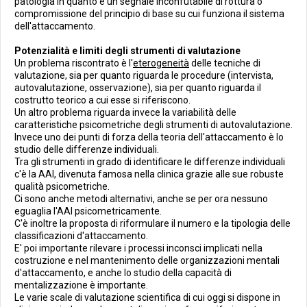
patologia in quanto è un segnale inconfutabile di rottura o
compromissione del principio di base su cui funziona il sistema
dell'attaccamento.
Potenzialità e limiti degli strumenti di valutazione
Un problema riscontrato è l'
eterogeneità
delle tecniche di
valutazione, sia per quanto riguarda le procedure (intervista,
autovalutazione, osservazione), sia per quanto riguarda il
costrutto teorico a cui esse si riferiscono.
Un altro problema riguarda invece la variabilità delle
caratteristiche psicometriche degli strumenti di autovalutazione.
Invece uno dei punti di forza della teoria dell'attaccamento è lo
studio delle differenze individuali.
Tra gli strumenti in grado di identificare le differenze individuali
c'è la AAI, divenuta famosa nella clinica grazie alle sue robuste
qualità psicometriche.
Ci sono anche metodi alternativi, anche se per ora nessuno
eguaglia l'AAI psicometricamente.
C'è inoltre la proposta di riformulare il numero e la tipologia delle
classificazioni d'attaccamento.
E' poi importante rilevare i processi inconsci implicati nella
costruzione e nel mantenimento delle organizzazioni mentali
d'attaccamento, e anche lo studio della capacità di
mentalizzazione è importante.
Le varie scale di valutazione scientifica di cui oggi si dispone in