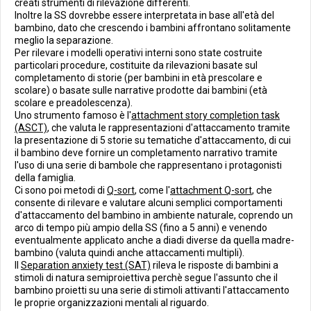
creati strumenti di rilevazione differenti.
Inoltre la SS dovrebbe essere interpretata in base all'età del
bambino, dato che crescendo i bambini affrontano solitamente
meglio la separazione.
Per rilevare i modelli operativi interni sono state costruite
particolari procedure, costituite da rilevazioni basate sul
completamento di storie (per bambini in età prescolare e
scolare) o basate sulle narrative prodotte dai bambini (età
scolare e preadolescenza).
Uno strumento famoso è l'
attachment story completion task
(ASCT)
, che valuta le rappresentazioni d'attaccamento tramite
la presentazione di 5 storie su tematiche d'attaccamento, di cui
il bambino deve fornire un completamento narrativo tramite
l'uso di una serie di bambole che rappresentano i protagonisti
della famiglia.
Ci sono poi metodi di
Q-sort
, come l'
attachment Q-sort
, che
consente di rilevare e valutare alcuni semplici comportamenti
d'attaccamento del bambino in ambiente naturale, coprendo un
arco di tempo più ampio della SS (fino a 5 anni) e venendo
eventualmente applicato anche a diadi diverse da quella madre-
bambino (valuta quindi anche attaccamenti multipli).
Il
Separation anxiety test (SAT)
rileva le risposte di bambini a
stimoli di natura semiproiettiva perchè segue l'assunto che il
bambino proietti su una serie di stimoli attivanti l'attaccamento
le proprie organizzazioni mentali al riguardo.