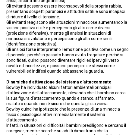
ansia, al contrario degli ansiosi).
Gli evitanti possono essere inconsapevoli della propria rabbia,
presentano sospetti paranoici e attitudini ostili, e sono incapaci
di ridurre il livello di tensione.
Gli evitanti reagiscono alle situazioni minacciose aumentando la
visione positiva di sé e percependo gli altri come diversi
(proiezione difensiva), mentre gli ansiosi in situazioni di
minaccia si svalutano e percepiscono gli altri come simili
(identificazione proiettiva).
Gli ansiosi forse interpretano l'emozione positiva come un segno
di pericolo, perchè in passato hanno avuto fregature perchè si
sono fidati, quindi possono diventare rigidi ed ipervigili verso
novità ed incertezze, e possono percepire se stessi come
vulnerabili ed indifesi quando abbassano la guardia.
Dinamiche d'attivazione del sistema d'attaccamento
Bowlby ha individuato alcuni fattori ambientali principali
d'attivazione dell'attaccamento, rilevando che il bambino cerca
la sua figura d'attaccamento quando è stanco, affamato,
malato o quando non è sicuro che questa gli sia vicina.
Bowlby quindi ha ipotizzato che la presenza di una minaccia
fisica o psicologica attivi immediatamente il sistema
d'attaccamento.
Infatti, in situazioni di difficoltà i bambini prediligono e cercano il
caregiver, mentre ricerche su adulti dimostrano che la