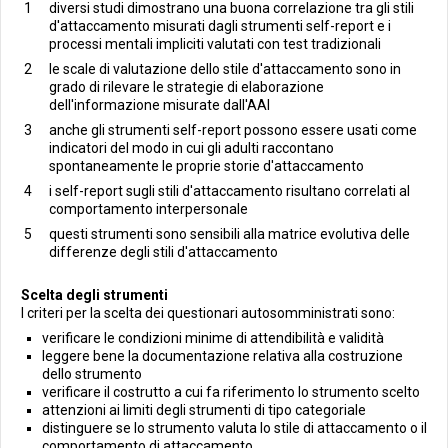
diversi studi dimostrano una buona correlazione tra gli stili
d'attaccamento misurati dagli strumenti self-report e i
processi mentali impliciti valutati con test tradizionali
le scale di valutazione dello stile d'attaccamento sono in
grado di rilevare le strategie di elaborazione
dell'informazione misurate dall'AAI
anche gli strumenti self-report possono essere usati come
indicatori del modo in cui gli adulti raccontano
spontaneamente le proprie storie d'attaccamento
i self-report sugli stili d'attaccamento risultano correlati al
comportamento interpersonale
questi strumenti sono sensibili alla matrice evolutiva delle
differenze degli stili d'attaccamento
Scelta degli strumenti
I criteri per la scelta dei questionari autosomministrati sono:
verificare le condizioni minime di attendibilità e validità
leggere bene la documentazione relativa alla costruzione
dello strumento
verificare il costrutto a cui fa riferimento lo strumento scelto
attenzioni ai limiti degli strumenti di tipo categoriale
distinguere se lo strumento valuta lo stile di attaccamento o il
comportamento di attaccamento