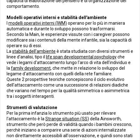
capacità di elaborazione del pensiero e di organizzazione del
comportamento.
Modelli operativi interni e stabilità dell'ambiente
I
modelli operativi interni (IWM)
operano per lo più in maniera
automatica e durante lo sviluppo possono trasformarsi.
Secondo la Main, le esperienze vissute con i caregiver possono
modificare sia i contenuti della mente infantile, sia la capacità di
operare su di essi.
La
stabilità dell'ambiente
è stata studiata con diversi strumenti e
linee d'analisi, tipo il
life span developmental psychology
che
vede i legami d'attaccamento lungo l'arco di vita dell'individuo e
la
family development
, che mette in relazione lo sviluppo del
legame d'attaccamento con quelli della rete familiare.
Queste 2 prospettive teoriche concepiscono il ciclo evolutivo
dell'attaccamento come una successione di relazioni diadiche
che variano nel tempo per la qualità simmetrica o asimmetrica
tra i soggetti interagenti.
Strumenti di valutazione
Per la prima infanzia lo strumento più usato per rilevare
l'attaccamento è la
Strange situation (SS
) della Ainsworth,
strumento che però perde di validità quando i bambini crescono,
perchè iniziano a comparire una serie di azioni internalizzate
non direttamente accessibili all'osservazione, e quindi sono stati