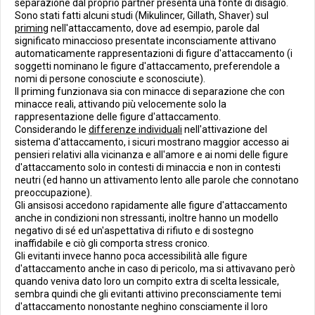
separazione dal proprio partner presenta una fonte di disagio.
Sono stati fatti alcuni studi (Mikulincer, Gillath, Shaver) sul
priming
nell'attaccamento, dove ad esempio, parole dal
significato minaccioso presentate inconsciamente attivano
automaticamente rappresentazioni di figure d'attaccamento (i
soggetti nominano le figure d'attaccamento, preferendole a
nomi di persone conosciute e sconosciute).
Il priming funzionava sia con minacce di separazione che con
minacce reali, attivando più velocemente solo la
rappresentazione delle figure d'attaccamento.
Considerando le
differenze individuali
nell'attivazione del
sistema d'attaccamento, i sicuri mostrano maggior accesso ai
pensieri relativi alla vicinanza e all'amore e ai nomi delle figure
d'attaccamento solo in contesti di minaccia e non in contesti
neutri (ed hanno un attivamento lento alle parole che connotano
preoccupazione).
Gli ansisosi accedono rapidamente alle figure d'attaccamento
anche in condizioni non stressanti, inoltre hanno un modello
negativo di sé ed un'aspettativa di rifiuto e di sostegno
inaffidabile e ciò gli comporta stress cronico.
Gli evitanti invece hanno poca accessibilità alle figure
d'attaccamento anche in caso di pericolo, ma si attivavano però
quando veniva dato loro un compito extra di scelta lessicale,
sembra quindi che gli evitanti attivino preconsciamente temi
d'attaccamento nonostante neghino consciamente il loro