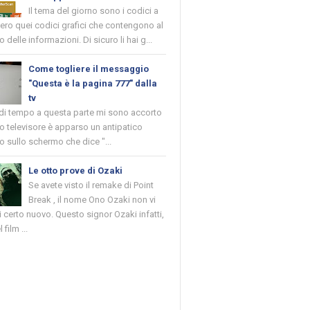
Il tema del giorno sono i codici a
vero quei codici grafici che contengono al
o delle informazioni. Di sicuro li hai g...
Come togliere il messaggio
"Questa è la pagina 777" dalla
tv
 di tempo a questa parte mi sono accorto
o televisore è apparso un antipatico
 sullo schermo che dice "...
Le otto prove di Ozaki
Se avete visto il remake di Point
Break , il nome Ono Ozaki non vi
 certo nuovo. Questo signor Ozaki infatti,
 film ...