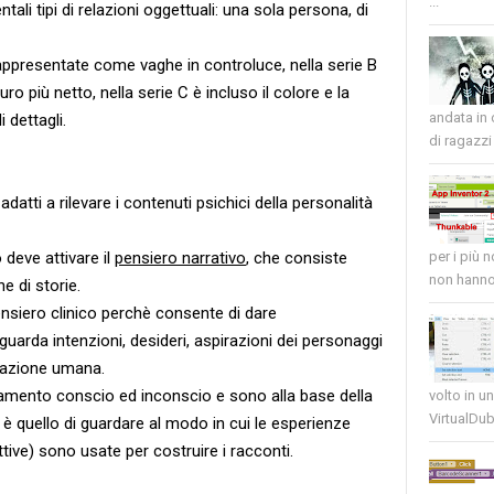
...
li tipi di relazioni oggettuali: una sola persona, di
appresentate come vaghe in controluce, nella serie B
 più netto, nella serie C è incluso il colore e la
andata in
 dettagli.
di ragazzi 
datti a rilevare i contenuti psichici della personalità
 deve attivare il
pensiero narrativo
, che consiste
per i più 
non hanno 
e di storie.
pensiero clinico perchè consente di dare
iguarda intenzioni, desideri, aspirazioni dei personaggi
vazione umana.
tamento conscio ed inconscio e sono alla base della
volto in u
VirtualDub
t è quello di guardare al modo in cui le esperienze
tive) sono usate per costruire i racconti.