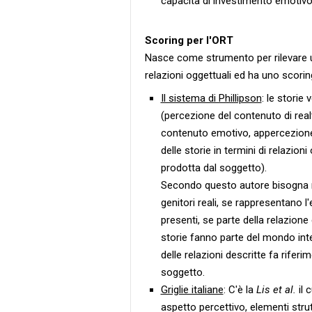
capacità di investimento emotivo 
Scoring per l'ORT
Nasce come strumento per rilevare un
relazioni oggettuali ed ha uno scorin
Il sistema di Phillipson
: le stori
(percezione del contenuto di rea
contenuto emotivo, appercezione 
delle storie in termini di relazion
prodotta dal soggetto).
Secondo questo autore bisogna ri
genitori reali, se rappresentano l
presenti, se parte della relazione 
storie fanno parte del mondo int
delle relazioni descritte fa rifer
soggetto.
Griglie italiane
: C'è la
Lis et al.
il 
aspetto percettivo, elementi strutt