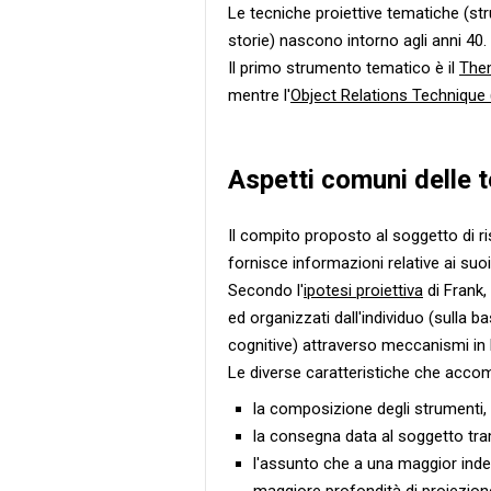
Le tecniche proiettive tematiche (str
storie) nascono intorno agli anni 40.
Il primo strumento tematico è il
Them
mentre l'
Object Relations Technique
Aspetti comuni delle 
Il compito proposto al soggetto di ri
fornisce informazioni relative ai suoi 
Secondo l'
ipotesi proiettiva
di Frank,
ed organizzati dall'individuo (sulla ba
cognitive) attraverso meccanismi in 
Le diverse caratteristiche che acco
la composizione degli strumenti, c
la consegna data al soggetto tram
l'assunto che a una maggior ind
maggiore profondità di proiezion