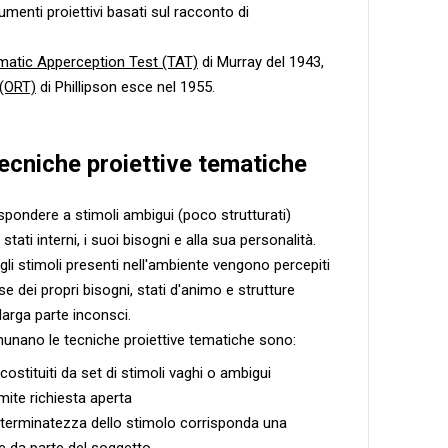
umenti proiettivi basati sul racconto di
atic Apperception Test (TAT)
di Murray del 1943,
 (ORT)
di Phillipson esce nel 1955.
tecniche proiettive tematiche
spondere a stimoli ambigui (poco strutturati)
stati interni, i suoi bisogni e alla sua personalità.
 gli stimoli presenti nell'ambiente vengono percepiti
se dei propri bisogni, stati d'animo e strutture
larga parte inconsci.
munano le tecniche proiettive tematiche sono:
ostituiti da set di stimoli vaghi o ambigui
ite richiesta aperta
eterminatezza dello stimolo corrisponda una
e da parte del soggetto