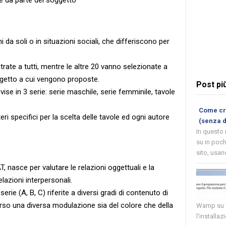
da soli o in situazioni sociali, che differiscono per
te a tutti, mentre le altre 20 vanno selezionate a
ggetto a cui vengono proposte.
Post pi
se in 3 serie: serie maschile, serie femminile, tavole
Come cre
eri specifici per la scelta delle tavole ed ogni autore
(senza 
In questo
su in poch
sito, usand
 nasce per valutare le relazioni oggettuali e la
elazioni interpersonali.
erie (A, B, C) riferite a diversi gradi di contenuto di
erso una diversa modulazione sia del colore che della
Wamp su W
l'installaz