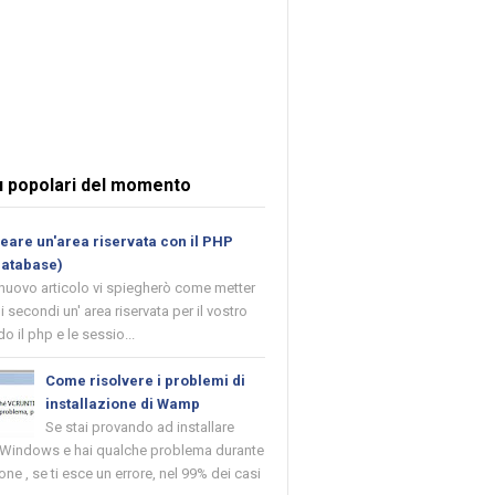
ù popolari del momento
are un'area riservata con il PHP
database)
 nuovo articolo vi spiegherò come metter
i secondi un' area riservata per il vostro
o il php e le sessio...
Come risolvere i problemi di
installazione di Wamp
Se stai provando ad installare
indows e hai qualche problema durante
ione , se ti esce un errore, nel 99% dei casi