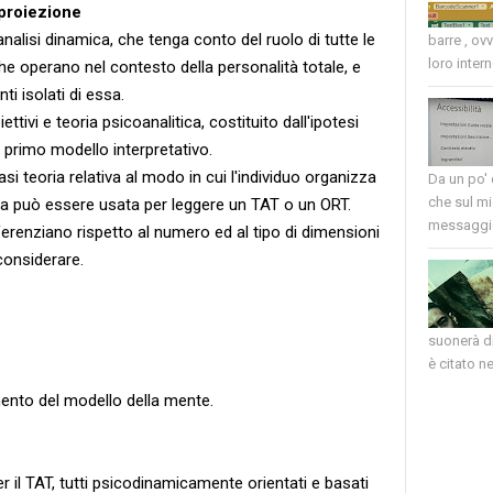
 proiezione
nalisi dinamica, che tenga conto del ruolo di tutte le
barre , ov
loro intern
che operano nel contesto della personalità totale, e
ti isolati di essa.
tivi e teoria psicoanalitica, costituito dall'ipotesi
l primo modello interpretativo.
si teoria relativa al modo in cui l'individuo organizza
Da un po'
che sul mi
enza può essere usata per leggere un TAT o un ORT.
messaggio
differenziano rispetto al numero ed al tipo di dimensioni
considerare.
suonerà di
è citato nel
mento del modello della mente.
er il TAT, tutti psicodinamicamente orientati e basati