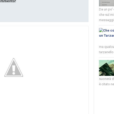
commento!
Da un po'
che sul mi
messaggio
ma qualcun
tarzanello 
suonerà di
è citato nel