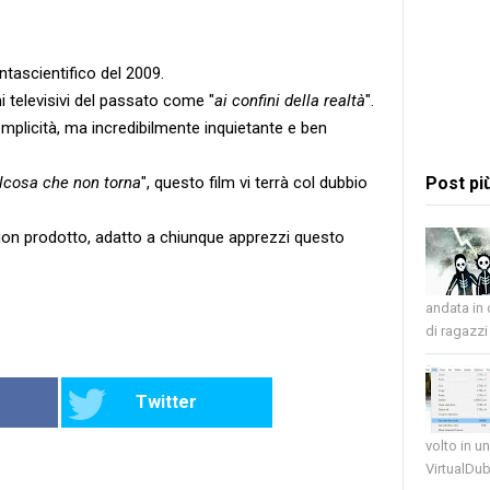
antascientifico del 2009.
 televisivi del passato come "
ai confini della realtà
".
emplicità, ma incredibilmente inquietante e ben
lcosa che non torna
", questo film vi terrà col dubbio
Post pi
on prodotto, adatto a chiunque apprezzi questo
andata in
di ragazzi 
Twitter
volto in u
VirtualDub