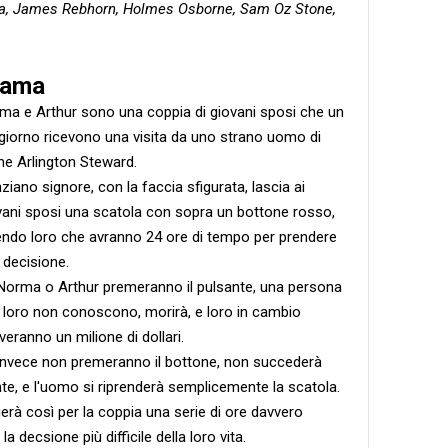
la, James Rebhorn, Holmes Osborne, Sam Oz Stone,
rama
ma e Arthur sono una coppia di giovani sposi che un
 giorno ricevono una visita da uno strano uomo di
e Arlington Steward.
ziano signore, con la faccia sfigurata, lascia ai
vani sposi una scatola con sopra un bottone rosso,
endo loro che avranno 24 ore di tempo per prendere
 decisione.
Norma o Arthur premeranno il pulsante, una persona
 loro non conoscono, morirà, e loro in cambio
veranno un milione di dollari.
invece non premeranno il bottone, non succederà
nte, e l'uomo si riprenderà semplicemente la scatola.
zierà così per la coppia una serie di ore davvero
 la decsione più difficile della loro vita.