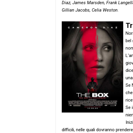
Diaz, James Marsden, Frank Langel
Gillian Jacobs, Celia Weston
.
T
Nor
bel
nom
L'an
gio
dic
una
Se 
che
rice
Se 
nie
Ini
difficili, nelle quali dovranno prendere