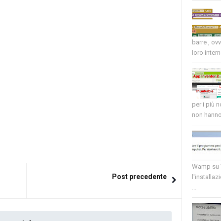
barre , ov
loro intern
per i più 
non hanno 
Wamp su W
Post precedente
l'installaz
...