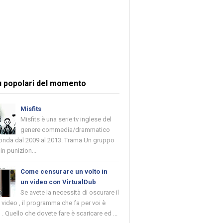
ù popolari del momento
Misfits
Misfits è una serie tv inglese del
genere commedia/drammatico
 onda dal 2009 al 2013. Trama Un gruppo
in punizion...
Come censurare un volto in
un video con VirtualDub
Se avete la necessità di oscurare il
n video , il programma che fa per voi è
 . Quello che dovete fare è scaricare ed ...