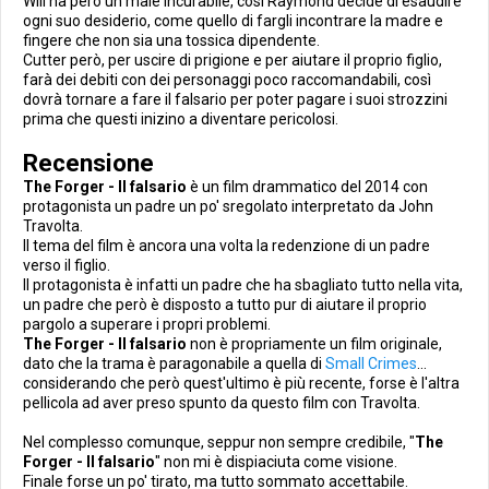
Will ha però un male incurabile, così Raymond decide di esaudire
ogni suo desiderio, come quello di fargli incontrare la madre e
fingere che non sia una tossica dipendente.
Cutter però, per uscire di prigione e per aiutare il proprio figlio,
farà dei debiti con dei personaggi poco raccomandabili, così
dovrà tornare a fare il falsario per poter pagare i suoi strozzini
prima che questi inizino a diventare pericolosi.
Recensione
The Forger - Il falsario
è un film drammatico del 2014 con
protagonista un padre un po' sregolato interpretato da John
Travolta.
Il tema del film è ancora una volta la redenzione di un padre
verso il figlio.
Il protagonista è infatti un padre che ha sbagliato tutto nella vita,
un padre che però è disposto a tutto pur di aiutare il proprio
pargolo a superare i propri problemi.
The Forger - Il falsario
non è propriamente un film originale,
dato che la trama è paragonabile a quella di
Small Crimes
...
considerando che però quest'ultimo è più recente, forse è l'altra
pellicola ad aver preso spunto da questo film con Travolta.
Nel complesso comunque, seppur non sempre credibile, "
The
Forger - Il falsario
" non mi è dispiaciuta come visione.
Finale forse un po' tirato, ma tutto sommato accettabile.