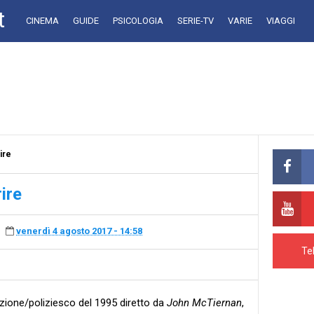
t
CINEMA
GUIDE
PSICOLOGIA
SERIE-TV
VARIE
VIAGGI
ire
ire
venerdì 4 agosto 2017 - 14:58
Te
zione/poliziesco del 1995 diretto da
John McTiernan
,