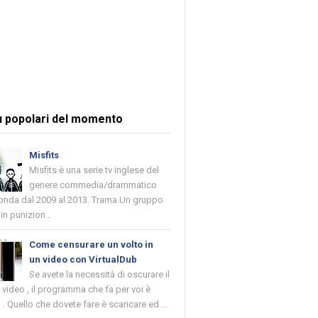
ù popolari del momento
Misfits
Misfits è una serie tv inglese del
genere commedia/drammatico
 onda dal 2009 al 2013. Trama Un gruppo
in punizion...
Come censurare un volto in
un video con VirtualDub
Se avete la necessità di oscurare il
n video , il programma che fa per voi è
 . Quello che dovete fare è scaricare ed ...