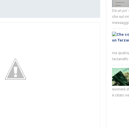
Da un po'
che sul mi
messaggio
ma qualcun
tarzanello 
suonerà di
è citato nel