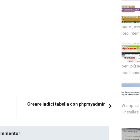
barre , ov
loro intern
per i più 
non hanno 
Creare indici tabella con phpmyadmin
Wamp su W
l'installaz
...
commento!