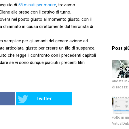
seguito di
58 minuti per morire
, troviamo
ane alle prese con il cattivo di turno.
overà nel posto giusto al momento giusto, con il
à chiamato in causa direttamente dal terrorista di
ilm semplice per gli amanti del genere azione ed
e articolata, giusto per creare un filo di suspance.
Post pi
uito che regge il confronto con i precedenti capitoli
are se vi sono dunque piaciuti i precenti film.
andata in
di ragazzi 
Twitter
volto in u
VirtualDub