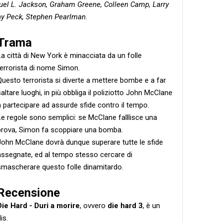
muel L. Jackson, Graham Greene, Colleen Camp, Larry
ny Peck, Stephen Pearlman
.
Trama
La città di New York è minacciata da un folle
terrorista di nome Simon.
Questo terrorista si diverte a mettere bombe e a far
saltare luoghi, in più obbliga il poliziotto John McClane
a partecipare ad assurde sfide contro il tempo.
Le regole sono semplici: se McClane falllisce una
prova, Simon fa scoppiare una bomba.
John McClane dovrà dunque superare tutte le sfide
assegnate, ed al tempo stesso cercare di
smascherare questo folle dinamitardo.
Recensione
Die Hard - Duri a morire
, ovvero
die hard 3
, è un
is.