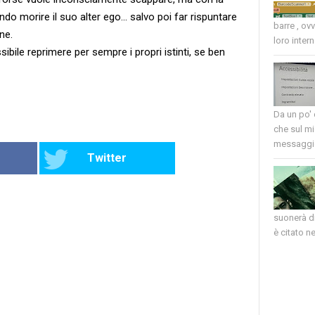
ndo morire il suo alter ego... salvo poi far rispuntare
barre , ov
ne.
loro intern
ibile reprimere per sempre i propri istinti, se ben
Da un po'
che sul mi
messaggio
Twitter
suonerà di
è citato nel