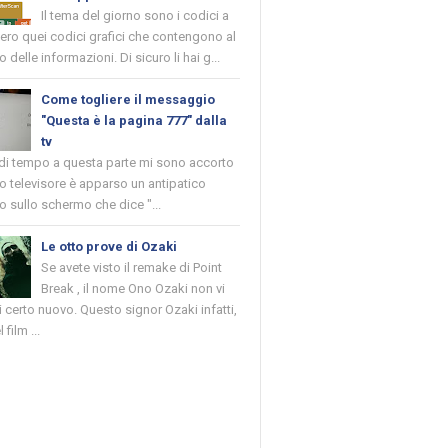
Il tema del giorno sono i codici a
vero quei codici grafici che contengono al
o delle informazioni. Di sicuro li hai g...
Come togliere il messaggio
"Questa è la pagina 777" dalla
tv
 di tempo a questa parte mi sono accorto
o televisore è apparso un antipatico
 sullo schermo che dice "...
Le otto prove di Ozaki
Se avete visto il remake di Point
Break , il nome Ono Ozaki non vi
 certo nuovo. Questo signor Ozaki infatti,
 film ...