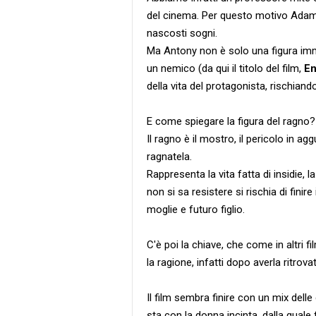
del cinema. Per questo motivo Adam c
nascosti sogni.
Ma Antony non è solo una figura imm
un nemico (da qui il titolo del film,
E
della vita del protagonista, rischiand
E come spiegare la figura del ragno?
Il ragno è il mostro, il pericolo in a
ragnatela.
Rappresenta la vita fatta di insidie, 
non si sa resistere si rischia di finir
moglie e futuro figlio.
C'è poi la chiave, che come in altri f
la ragione, infatti dopo averla ritrov
Il film sembra finire con un mix delle 
sta con la donna incinta, dalla qual