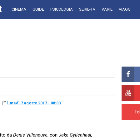
t
CINEMA
GUIDE
PSICOLOGIA
SERIE-TV
VARIE
VIAGGI
lunedì 7 agosto 2017 - 08:30
Te
etto da
Denis Villeneuve
, con
Jake Gyllenhaal,