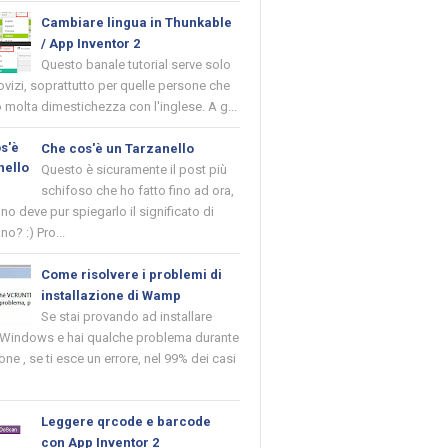
Cambiare lingua in Thunkable
/ App Inventor 2
Questo banale tutorial serve solo
novizi, soprattutto per quelle persone che
molta dimestichezza con l'inglese. A g...
Che cos'è un Tarzanello
Questo è sicuramente il post più
schifoso che ho fatto fino ad ora,
o deve pur spiegarlo il significato di
no? :) Pro...
Come risolvere i problemi di
installazione di Wamp
Se stai provando ad installare
indows e hai qualche problema durante
ione , se ti esce un errore, nel 99% dei casi
Leggere qrcode e barcode
con App Inventor 2