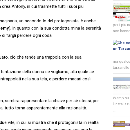
rea Antony, in cui trasmette tutti i suoi più
aginaria, un secondo Io del protagonista, è anche
per i più 
nemy
), in quanto con la sua condotta mina la serenità
non hanno 
o di fargli perdere ogni cosa.
gguato, ciò che tende una trappola con la sua
ma qualcun
tarzanello 
la tentazione della donna se vogliamo, alla quale se
e intrappolati nella sua tela, e perdere magari così
Wamp su W
ilm, sembra rappresentare la chiave per sè stessi, per
l'installaz
ata, tutto torna apparentemente alla razionalità.
...
due vite, in cui si mostra che il protagonista in realtà
e forse vuole inconsciamente scappare, ma con la