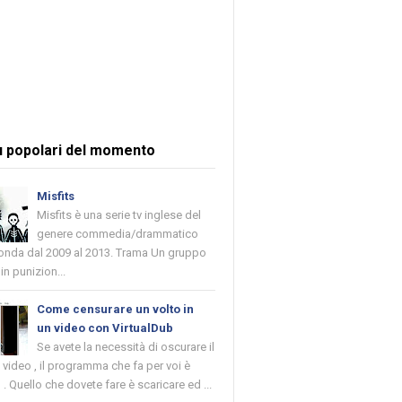
ù popolari del momento
Misfits
Misfits è una serie tv inglese del
genere commedia/drammatico
 onda dal 2009 al 2013. Trama Un gruppo
in punizion...
Come censurare un volto in
un video con VirtualDub
Se avete la necessità di oscurare il
n video , il programma che fa per voi è
 . Quello che dovete fare è scaricare ed ...