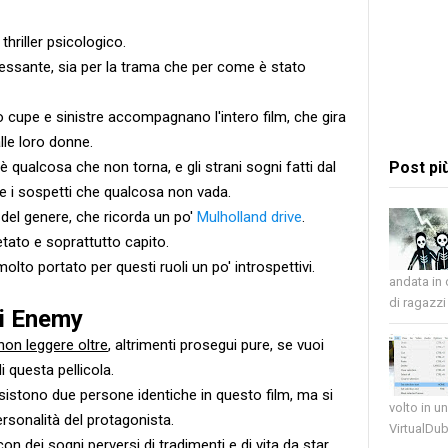
thriller psicologico.
essante, sia per la trama che per come è stato
cupe e sinistre accompagnano l'intero film, che gira
lle loro donne.
'è qualcosa che non torna, e gli strani sogni fatti dal
Post pi
 i sospetti che qualcosa non vada.
 del genere, che ricorda un po'
Mulholland drive
.
etato e soprattutto capito.
olto portato per questi ruoli un po' introspettivi.
andata in
di ragazzi 
di Enemy
non leggere oltre
, altrimenti prosegui pure, se vuoi
 questa pellicola.
sistono due persone identiche in questo film, ma si
volto in u
rsonalità del protagonista.
VirtualDub
n dei sogni perversi di tradimenti e di vita da star