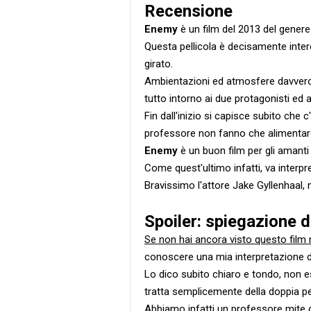
Recensione
Enemy
è un film del 2013 del genere 
Questa pellicola è decisamente inter
girato.
Ambientazioni ed atmosfere davvero 
tutto intorno ai due protagonisti ed a
Fin dall'inizio si capisce subito che c
professore non fanno che alimentare
Enemy
è un buon film per gli amanti
Come quest'ultimo infatti, va interpr
Bravissimo l'attore Jake Gyllenhaal, m
Spoiler: spiegazione 
Se non hai ancora visto questo film 
conoscere una mia interpretazione di
Lo dico subito chiaro e tondo, non e
tratta semplicemente della doppia pe
Abbiamo infatti un professore mite co