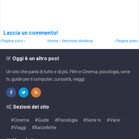
Lascia un commento!
‹Pagina succ
-
Home
-
Versione desktop
-
Pagina prec›
Oggi è un altro post
Un sito che parla di tutto e di più. Film e Cinema, psicologia, serie
tv, guide per il computer, curiosità, viaggi.
Sezioni del sito
#Cinema
#Guide
#Psicologia
#Serie tv
#Varie
#Viaggi
#Barzellette