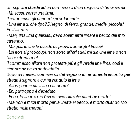
Un signore chiede ad un commesso di un negozio di ferramenta:
- Mi scusi, vorrei una lima.
Il commesso gli risponde prontamente:
- Una lima di che tipo? Di legno, di ferro, grande, media, piccola?
Ed il signore:
- Mah, una lima qualsiasi, devo solamente limare il becco del mio
canarino.
- Ma guardi che lo uccide se prova a limargli il becco!
- Lei non si preoccupi, non sono affari suoi, mi dia una lima e non
faccia domande!
Il commesso allora non protesta più e gli vende una lima, così il
signore se ne va soddisfatto.
Dopo un mese il commesso del negozio di ferramenta incontra per
strada il signore a cui ha venduto la lima:
- Allora, come sta il suo canarino?
- Eh, purtroppo è deceduto.
- Ecco, lo sapevo, io l'avevo avvertita che sarebbe morto!
- Ma non è
mica
morto per la limata al becco, è morto quando l'ho
stretto nella morsa!
Condividi