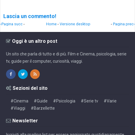
Lascia un commento!
‹Pagina succ
-
Home
-
Versione desktop
-
Pagina prec›
Oggi è un altro post
Un sito che parla di tutto e di più. Film e Cinema, psicologia, serie
tv, guide per il computer, curiosità, viaggi.
Sezioni del sito
#Cinema
#Guide
#Psicologia
#Serie tv
#Varie
#Viaggi
#Barzellette
Newsletter
Iscriviti alla mailing list per essere aggiornato quotidianamente