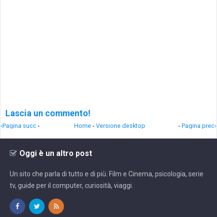
Lascia un commento!
‹Pagina succ
-
Home
-
Versione desktop
-
Pagina prec›
Oggi è un altro post
Un sito che parla di tutto e di più. Film e Cinema, psicologia, serie
tv, guide per il computer, curiosità, viaggi.