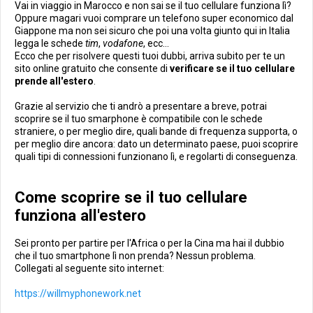
Vai in viaggio in Marocco e non sai se il tuo cellulare funziona lì?
Oppure magari vuoi comprare un telefono super economico dal
Giappone ma non sei sicuro che poi una volta giunto qui in Italia
legga le schede
tim
,
vodafone
, ecc...
Ecco che per risolvere questi tuoi dubbi, arriva subito per te un
sito online gratuito che consente di
verificare se il tuo cellulare
prende all'estero
.
Grazie al servizio che ti andrò a presentare a breve, potrai
scoprire se il tuo smarphone è compatibile con le schede
straniere, o per meglio dire, quali bande di frequenza supporta, o
per meglio dire ancora: dato un determinato paese, puoi scoprire
quali tipi di connessioni funzionano lì, e regolarti di conseguenza.
Come scoprire se il tuo cellulare
funziona all'estero
Sei pronto per partire per l'Africa o per la Cina ma hai il dubbio
che il tuo smartphone lì non prenda? Nessun problema.
Collegati al seguente sito internet:
https://willmyphonework.net