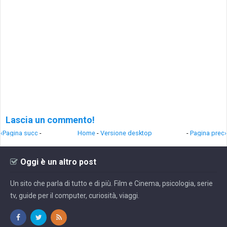
Lascia un commento!
‹Pagina succ
-
Home
-
Versione desktop
-
Pagina prec›
Oggi è un altro post
Un sito che parla di tutto e di più. Film e Cinema, psicologia, serie
tv, guide per il computer, curiosità, viaggi.