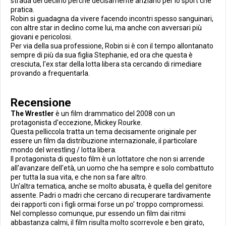
strada del declino perchè decisamente anziano per lo sport che
pratica.
Robin si guadagna da vivere facendo incontri spesso sanguinari,
con altre star in declino come lui, ma anche con avversari più
giovani e pericolosi.
Per via della sua professione, Robin si è con il tempo allontanato
sempre di più da sua figlia Stephanie, ed ora che questa è
cresciuta, l'ex star della lotta libera sta cercando di rimediare
provando a frequentarla.
Recensione
The Wrestler
è un film drammatico del 2008 con un
protagonista d'eccezione, Mickey Rourke.
Questa pelliccola tratta un tema decisamente originale per
essere un film da distribuzione internazionale, il particolare
mondo del wrestling / lotta libera.
Il protagonista di questo film è un lottatore che non si arrende
all'avanzare dell'età, un uomo che ha sempre e solo combattuto
per tutta la sua vita, e che non sa fare altro.
Un'altra tematica, anche se molto abusata, è quella del genitore
assente. Padri o madri che cercano di recuperare tardivamente
dei rapporti con i figli ormai forse un po' troppo compromessi.
Nel complesso comunque, pur essendo un film dai ritmi
abbastanza calmi, il film risulta molto scorrevole e ben girato,