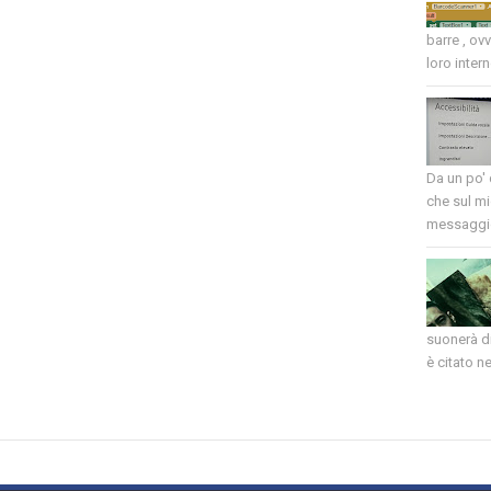
barre , ov
loro intern
Da un po'
che sul mi
messaggio
suonerà di
è citato nel