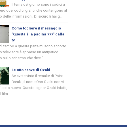
Il tema del giorno sono i codici a
vero quei codici grafici che contengono al
o delle informazioni. Di sicuro li hai g...
Come togliere il messaggio
"Questa è la pagina 777" dalla
tv
 di tempo a questa parte mi sono accorto
o televisore è apparso un antipatico
 sullo schermo che dice "...
Le otto prove di Ozaki
Se avete visto il remake di Point
Break , il nome Ono Ozaki non vi
 certo nuovo. Questo signor Ozaki infatti,
 film ...