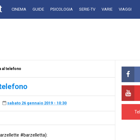
t
CINEMA
GUIDE
PSICOLOGIA
SERIE-TV
VARIE
VIAGGI
 al telefono
 telefono
sabato 26 gennaio 2019 - 10:30
Te
rzellette #barzelletta):