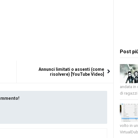
Post pi
Annunci limitati o assenti (come
risolvere) [YouTube Video]
andata in
di ragazzi 
commento!
volto in u
VirtualDub