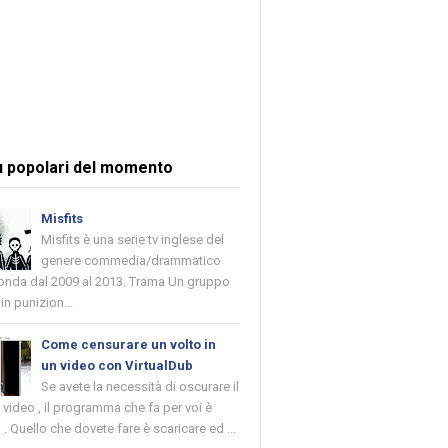
ù popolari del momento
Misfits
Misfits è una serie tv inglese del
genere commedia/drammatico
 onda dal 2009 al 2013. Trama Un gruppo
in punizion...
Come censurare un volto in
un video con VirtualDub
Se avete la necessità di oscurare il
n video , il programma che fa per voi è
 . Quello che dovete fare è scaricare ed ...