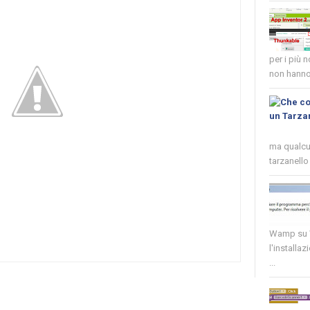
per i più 
non hanno 
ma qualcun
tarzanello 
Wamp su W
l'installaz
...