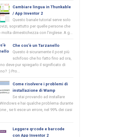
Cambiare lingua in Thunkable
/ App Inventor 2
Questo banale tutorial serve solo
novizi, soprattutto per quelle persone che
molta dimestichezza con l'inglese. A g...
Che cos'è un Tarzanello
Questo è sicuramente il post più
schifoso che ho fatto fino ad ora,
o deve pur spiegarlo il significato di
no? :) Pro...
Come risolvere i problemi di
installazione di Wamp
Se stai provando ad installare
indows e hai qualche problema durante
ione , se ti esce un errore, nel 99% dei casi
Leggere qrcode e barcode
con App Inventor 2