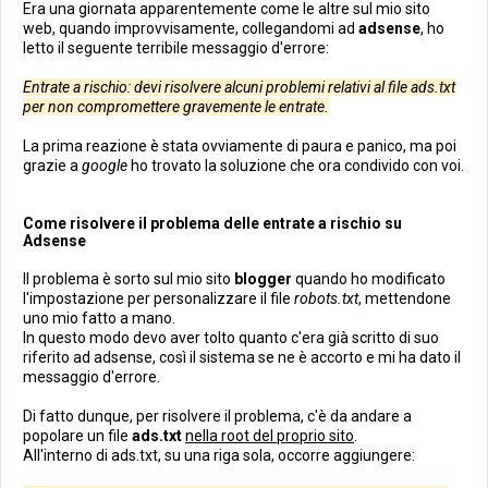
Era una giornata apparentemente come le altre sul mio sito
web, quando improvvisamente, collegandomi ad
adsense
, ho
letto il seguente terribile messaggio d'errore:
Entrate a rischio: devi risolvere alcuni problemi relativi al file ads.txt
per non compromettere gravemente le entrate.
La prima reazione è stata ovviamente di paura e panico, ma poi
grazie a
google
ho trovato la soluzione che ora condivido con voi.
Come risolvere il problema delle entrate a rischio su
Adsense
Il problema è sorto sul mio sito
blogger
quando ho modificato
l'impostazione per personalizzare il file
robots.txt
, mettendone
uno mio fatto a mano.
In questo modo devo aver tolto quanto c'era già scritto di suo
riferito ad adsense, così il sistema se ne è accorto e mi ha dato il
messaggio d'errore.
Di fatto dunque, per risolvere il problema, c'è da andare a
popolare un file
ads.txt
nella root del proprio sito
.
All'interno di ads.txt, su una riga sola, occorre aggiungere: