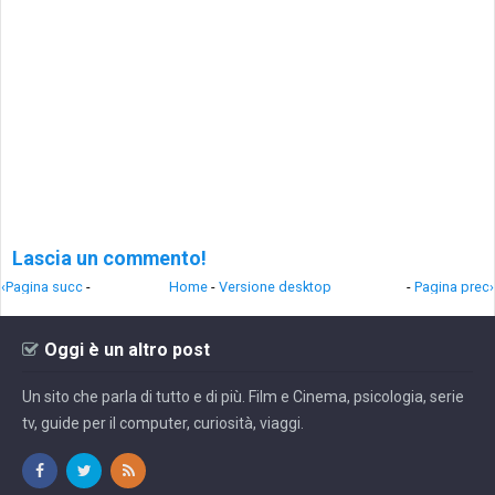
Lascia un commento!
‹Pagina succ
-
Home
-
Versione desktop
-
Pagina prec›
Oggi è un altro post
Un sito che parla di tutto e di più. Film e Cinema, psicologia, serie
tv, guide per il computer, curiosità, viaggi.