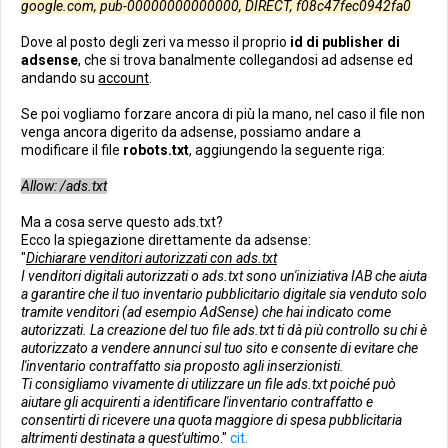
google.com, pub-00000000000000, DIRECT, f08c47fec0942fa0
Dove al posto degli zeri va messo il proprio
id di publisher di
adsense
, che si trova banalmente collegandosi ad adsense ed
andando su
account
.
Se poi vogliamo forzare ancora di più la mano, nel caso il file non
venga ancora digerito da adsense, possiamo andare a
modificare il file
robots.txt
, aggiungendo la seguente riga:
Allow: /ads.txt
Ma a cosa serve questo ads.txt?
Ecco la spiegazione direttamente da adsense:
"
Dichiarare venditori autorizzati con ads.txt
I venditori digitali autorizzati o ads.txt sono un'iniziativa IAB che aiuta
a garantire che il tuo inventario pubblicitario digitale sia venduto solo
tramite venditori (ad esempio AdSense) che hai indicato come
autorizzati. La creazione del tuo file ads.txt ti dà più controllo su chi è
autorizzato a vendere annunci sul tuo sito e consente di evitare che
l'inventario contraffatto sia proposto agli inserzionisti.
Ti consigliamo vivamente di utilizzare un file ads.txt poiché può
aiutare gli acquirenti a identificare l'inventario contraffatto e
consentirti di ricevere una quota maggiore di spesa pubblicitaria
altrimenti destinata a quest'ultimo
."
cit.